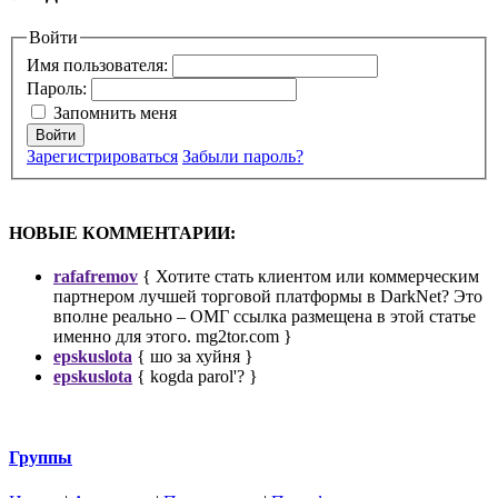
Войти
Имя пользователя:
Пароль:
Запомнить меня
Войти
Зарегистрироваться
Забыли пароль?
НОВЫЕ КОММЕНТАРИИ:
rafafremov
{ Хотите стать клиентом или коммерческим
партнером лучшей торговой платформы в DarkNet? Это
вполне реально – ОМГ ссылка размещена в этой статье
именно для этого. mg2tor.com }
epskuslota
{ шо за хуйня }
epskuslota
{ kogda parol'? }
Группы