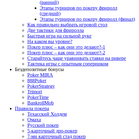
(ранний)
Этапы турниров по покеру фриролл
(средний)
Этапы турниров по покеру фриролл (финал)
Как правильно выбрать игровой стол
Две тактики для фриролла
Быстрая игра на сильной руке
На каком вы уровне?
Покер плюс – как они это делают?-1
Покер плюс – как они это делают?-2
Старайтесь чаще уравнивать ставки на ривере
Тактика игры с опытным соперником
Бездепозитные бонусы
Poker MIRA
888Poker
PokerStrategy
Trimori
PokerTime
BankrollMob
Правила покера
Техасский Холдем
Омаха
Русский покер
5-карточный дро-покер
7-ми карточный стад покер