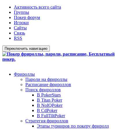
Активность всего сайта
Группы
Покер форум
Игроки
Сайты
Связь
RSS
Переключить навигацию
Фрироллы
Пароли на фрироллы
Расписание фрироллов
Поиск фрироллов
В PokerStars
В Titan Poker
В NoIQPoker
В CdPoker
В FullTiltPoker
Стратегия фрироллов
Этапы турниров по покеру фриролл