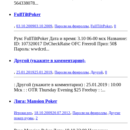
564338078...
FullTiltPoker
,
,
,
03.10.2009
03.10.2009
Пароли на фрироллы
,
FullTiltPoker
0
Рум: FullTiltPoker Дата и время: 3.10 06-00 мск Название:
ID: 107320017 DrCheckRaise OFC Freeroll Приз: 50$
Пароль: wwdcrd...
Другой (укажите в комментарии)-
,
,
,
25.01.2019
25.01.2019
Пароли на фрироллы
,
Другой
0
: Другой (укажите в комментарии) : 25.01.2019 : 10:00
Мск : : OTR Thursday Evening $25 Freebuy : :...
Лига: Mansion Poker
,
,
Игроки.pro
18.10.2009
26.07.2012
Пароли на фрироллы
,
Другие
,
покер румы
2