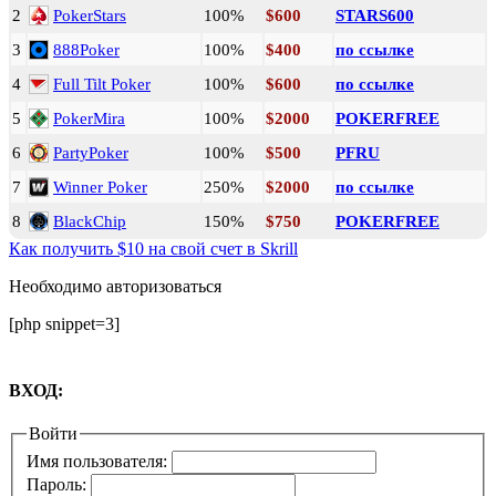
2
PokerStars
100%
$600
STARS600
3
888Poker
100%
$400
по ссылке
4
Full Tilt Poker
100%
$600
по ссылке
5
PokerMira
100%
$2000
POKERFREE
6
PartyPoker
100%
$500
PFRU
7
Winner Poker
250%
$2000
по ссылке
8
BlackChip
150%
$750
POKERFREE
Как получить $10 на свой счет в Skrill
Необходимо авторизоваться
[php snippet=3]
ВХОД:
Войти
Имя пользователя:
Пароль: