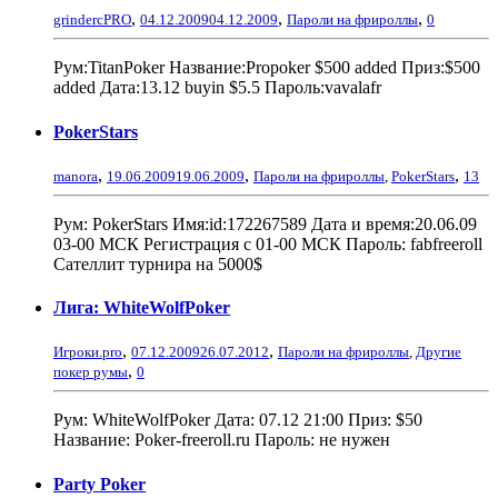
,
,
,
grindercPRO
04.12.2009
04.12.2009
Пароли на фрироллы
0
Рум:TitanPoker Название:Propoker $500 added Приз:$500
added Дата:13.12 buyin $5.5 Пароль:vavalafr
PokerStars
,
,
,
manora
19.06.2009
19.06.2009
Пароли на фрироллы
,
PokerStars
13
Рум: PokerStars Имя:id:172267589 Дата и время:20.06.09
03-00 МСК Регистрация с 01-00 МСК Пароль: fabfreeroll
Сателлит турнира на 5000$
Лига: WhiteWolfPoker
,
,
Игроки.pro
07.12.2009
26.07.2012
Пароли на фрироллы
,
Другие
,
покер румы
0
Рум: WhiteWolfPoker Дата: 07.12 21:00 Приз: $50
Название: Poker-freeroll.ru Пароль: не нужен
Party Poker