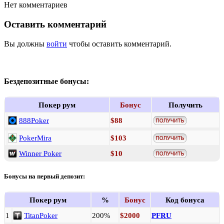
Нет комментариев
Оставить комментарий
Вы должны
войти
чтобы оставить комментарий.
Бездепозитные бонусы:
Покер рум
Бонус
Получить
888Poker
$88
PokerMira
$103
Winner Poker
$10
Бонусы на первый депозит:
Покер рум
%
Бонус
Код бонуса
1
TitanPoker
200%
$2000
PFRU