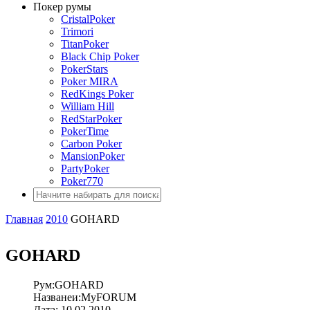
Покер румы
CristalPoker
Trimori
TitanPoker
Black Chip Poker
PokerStars
Poker MIRA
RedKings Poker
William Hill
RedStarPoker
PokerTime
Carbon Poker
MansionPoker
PartyPoker
Poker770
Главная
2010
GOHARD
GOHARD
Рум:GOHARD
Названеи:MyFORUM
Дата: 10.02.2010