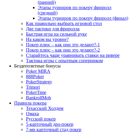
(ранний)
Этапы турниров по покеру фриролл
(средний)
Этапы турниров по покеру фриролл (финал)
Как правильно выбрать игровой стол
Две тактики для фриролла
Быстрая игра на сильной руке
На каком вы уровне?
Покер плюс – как они это делают?-1
Покер плюс – как они это делают?-2
Старайтесь чаще уравнивать ставки на ривере
Тактика игры с опытным соперником
Бездепозитные бонусы
Poker MIRA
888Poker
PokerStrategy
Trimori
PokerTime
BankrollMob
Правила покера
Техасский Холдем
Омаха
Русский покер
5-карточный дро-покер
7-ми карточный стад покер