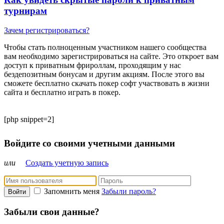
турнирам
Зачем регистрироваться?
Чтобы стать полноценным участником нашего сообщества
вам необходимо зарегистрироваться на сайте. Это откроет вам
доступ к приватным фрироллам, проходящим у нас
бездепозитным бонусам и другим акциям. После этого вы
сможете бесплатно скачать покер софт участвовать в жизни
сайта и бесплатно играть в покер.
[php snippet=2]
Войдите со своими учетными данными
или
Создать учетную запись
Запомнить меня
Забыли пароль?
Войти
Забыли свои данные?