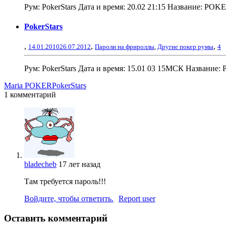
Рум: PokerStars Дата и время: 20.02 21:15 Название: P
PokerStars
,
,
,
14.01.2010
26.07.2012
Пароли на фрироллы
,
Другие покер румы
4
Рум: PokerStars Дата и время: 15.01 03 15МСК Название: Po
Maria POKER
PokerStars
1 комментарий
bladecheb
17 лет назад
Там требуется пароль!!!
Войдите, чтобы ответить.
Report user
Оставить комментарий