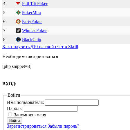
4
Full Tilt Poker
5
PokerMira
6
PartyPoker
7
Winner Poker
8
BlackChip
Как получить $10 на свой счет в Skrill
Необходимо авторизоваться
[php snippet=3]
ВХОД:
Войти
Имя пользователя:
Пароль:
Запомнить меня
Войти
Зарегистрироваться
Забыли пароль?