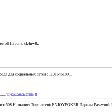
reeroll Пароль: ck4nw8z
риролл для социальных сетей : 1131646180...
,
KER
,
Другие покер румы
0
 Приз: 50$ Название: Tournament: ENJOYPOKER Пароль: Password: