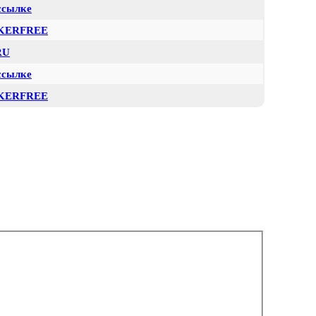
ссылке
KERFREE
RU
ссылке
KERFREE