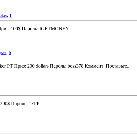
,
Poker
1
906 Приз: 100$ Пароль: IGETMONEY
,
румы
0
er PT Приз: 200 dollars Пароль: boss378 Коммент: Поставьте...
 1290$ Пароль: 1FPP