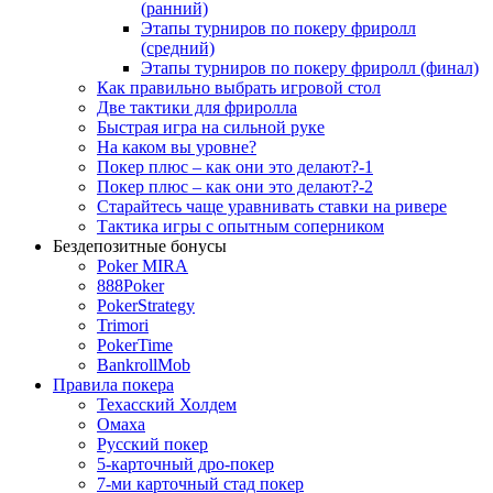
(ранний)
Этапы турниров по покеру фриролл
(средний)
Этапы турниров по покеру фриролл (финал)
Как правильно выбрать игровой стол
Две тактики для фриролла
Быстрая игра на сильной руке
На каком вы уровне?
Покер плюс – как они это делают?-1
Покер плюс – как они это делают?-2
Старайтесь чаще уравнивать ставки на ривере
Тактика игры с опытным соперником
Бездепозитные бонусы
Poker MIRA
888Poker
PokerStrategy
Trimori
PokerTime
BankrollMob
Правила покера
Техасский Холдем
Омаха
Русский покер
5-карточный дро-покер
7-ми карточный стад покер