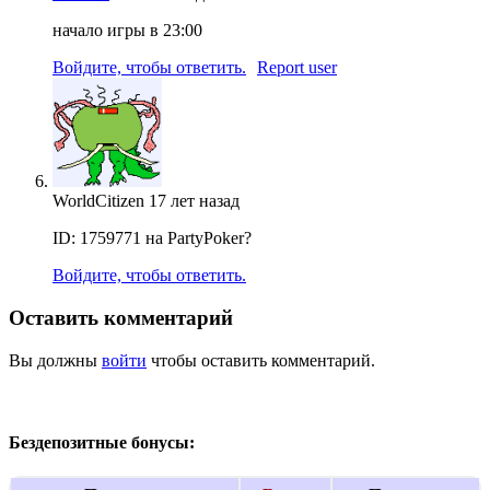
начало игры в 23:00
Войдите, чтобы ответить.
Report user
WorldCitizen
17 лет назад
ID: 1759771 на PartyPoker?
Войдите, чтобы ответить.
Оставить комментарий
Вы должны
войти
чтобы оставить комментарий.
Бездепозитные бонусы: