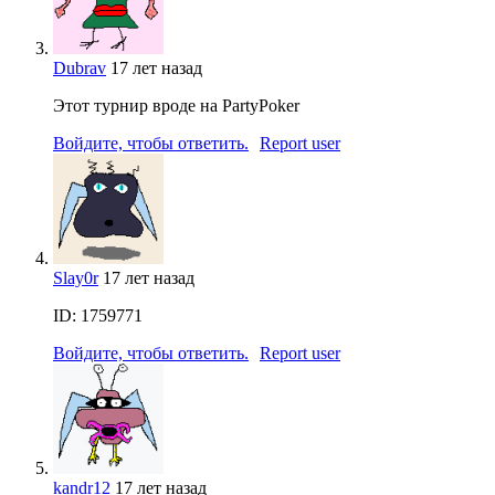
Dubrav
17 лет назад
Этот турнир вроде на PartyPoker
Войдите, чтобы ответить.
Report user
Slay0r
17 лет назад
ID: 1759771
Войдите, чтобы ответить.
Report user
kandr12
17 лет назад