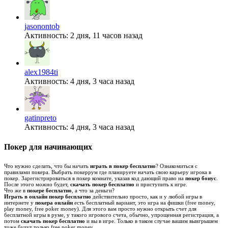
jasonontob
Активность: 2 дня, 11 часов назад
alex1984ti
Активность: 4 дня, 3 часа назад
gatinpreto
Активность: 4 дня, 3 часа назад
Покер для начинающих
Что нужно сделать, что бы начать
играть в покер бесплатно
? Ознакомиться с
правилами покера. Выбрать покеррум где планируете начать свою карьеру игрока в
покер. Зарегистрироваться в покер комнате, указав код дающий право на
покер бонус
.
После этого можно будет,
скачать покер бесплатно
и приступить к игре.
Что же в
покере бесплатно
, а что за деньги?
Играть в онлайн покер бесплатно
действительно просто, как и у любой игры в
интернете у
покера онлайн
есть бесплатный вариант, это игра на фишки (free money,
play money, free poker money). Для этого вам просто нужно открыть счет для
бесплатной игры в руме, у такого игрового счета, обычно, упрощенная регистрация, а
потом
скачать покер бесплатно
и вы в игре. Только в таком случае вашим выигрышем
тоже будут только free poker money.