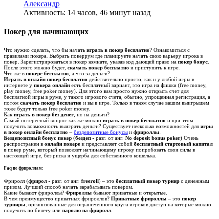
Александр
Активность: 14 часов, 46 минут назад
Покер для начинающих
Что нужно сделать, что бы начать
играть в покер бесплатно
? Ознакомиться с
правилами покера. Выбрать покеррум где планируете начать свою карьеру игрока в
покер. Зарегистрироваться в покер комнате, указав код дающий право на
покер бонус
.
После этого можно будет,
скачать покер бесплатно
и приступить к игре.
Что же в
покере бесплатно
, а что за деньги?
Играть в онлайн покер бесплатно
действительно просто, как и у любой игры в
интернете у
покера онлайн
есть бесплатный вариант, это игра на фишки (free money,
play money, free poker money). Для этого вам просто нужно открыть счет для
бесплатной игры в руме, у такого игрового счета, обычно, упрощенная регистрация, а
потом
скачать покер бесплатно
и вы в игре. Только в таком случае вашим выигрышем
тоже будут только free poker money.
Как
играть в покер без денег
, но на деньги?
Самый интересный вопрос как же можно
играть в покер бесплатно
и при этом
получить возможность выиграть деньги? Существует несколько возможностей для
игры
в покер онлайн бесплатно
–
бездепозитные бонусы
и
фрироллы
.
Бездепозитный бонус покер
(
бездеп
- разг. от анг.
No deposit bonus poker
) Очень
распространен в
онлайн покере
и представляет собой
бесплатный стартовый капитал
в покер руме, который позволяет начинающему игроку попробовать свои силы в
настоящей игре, без риска и ущерба для собственного кошелька.
Faq по фрироллам:
Фриролл (
фрирол
- разг. от анг.
freeroll
) – это
бесплатный покер турнир
с денежным
призом. Лучший способ начать зарабатывать покером.
Какие бывают фрироллы?
Фрироллы
бывают приватные и открытые.
В чем преимущество приватных фрироллов?
Приватные фрироллы
– это
покер
турниры
, организованные для ограниченного круга игроков доступ на которые можно
получить по билету или
паролю на фриролл
.