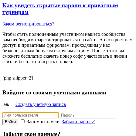
Как увидеть скрытые пароли к приватным
турнирам
Зачем регистрироваться?
Чтобы стать полноценным участником нашего сообщества
вам необходимо зарегистрироваться на сайте. Это откроет вам
доступ к приватным фрироллам, проходящим у нас
бездепозитным бонусам и другим акциям. После этого вы
сможете бесплатно скачать покер софт участвовать в жизни
сайта и бесплатно играть в покер.
[php snippet=2]
Войдите со своими учетными данными
или
Создать учетную запись
Запомнить меня
Забыли пароль?
Войти
Забыли свои данные?