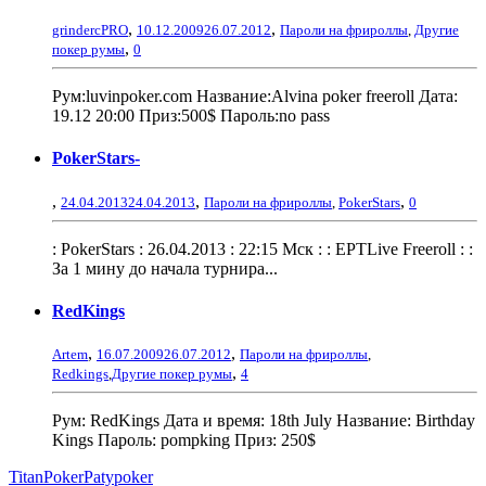
,
,
grindercPRO
10.12.2009
26.07.2012
Пароли на фрироллы
,
Другие
,
покер румы
0
Рум:luvinpoker.com Название:Аlvina poker freeroll Дата:
19.12 20:00 Приз:500$ Пароль:no pass
PokerStars-
,
,
,
24.04.2013
24.04.2013
Пароли на фрироллы
,
PokerStars
0
: PokerStars : 26.04.2013 : 22:15 Мск : : EPTLive Freeroll : :
За 1 мину до начала турнира...
RedKings
,
,
Artem
16.07.2009
26.07.2012
Пароли на фрироллы
,
,
Redkings
,
Другие покер румы
4
Рум: RedKings Дата и время: 18th July Название: Birthday
Kings Пароль: pompking Приз: 250$
TitanPoker
Patypoker