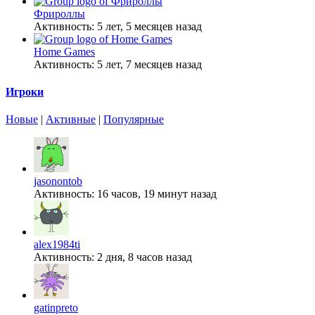
Фрироллы
Активность: 5 лет, 5 месяцев назад
Home Games
Активность: 5 лет, 7 месяцев назад
Игроки
Новые
|
Активные
|
Популярные
jasonontob
Активность: 16 часов, 19 минут назад
alex1984ti
Активность: 2 дня, 8 часов назад
gatinpreto