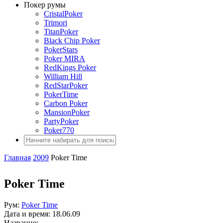
Покер румы
CristalPoker
Trimori
TitanPoker
Black Chip Poker
PokerStars
Poker MIRA
RedKings Poker
William Hill
RedStarPoker
PokerTime
Carbon Poker
MansionPoker
PartyPoker
Poker770
Главная
2009
Poker Time
Poker Time
Рум:
Poker Time
Дата и время: 18.06.09
Название: