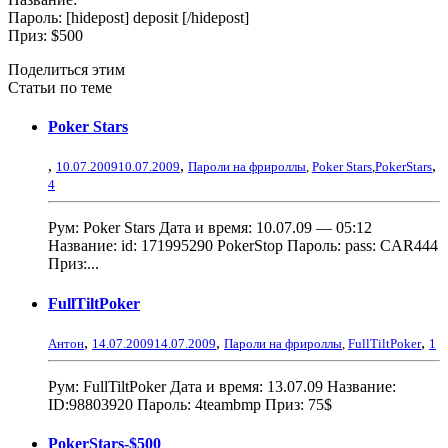
Пароль: [hidepost] deposit [/hidepost]
Приз: $500
Поделиться этим
Cтатьи по теме
Poker Stars
,
,
,
10.07.2009
10.07.2009
Пароли на фрироллы
,
Poker Stars
,
PokerStars
4
Рум: Poker Stars Дата и время: 10.07.09 — 05:12
Название: id: 171995290 PokerStop Пароль: pass: CAR444
Приз:...
FullTiltPoker
,
,
,
Антон
14.07.2009
14.07.2009
Пароли на фрироллы
,
FullTiltPoker
1
Рум: FullTiltPoker Дата и время: 13.07.09 Название:
ID:98803920 Пароль: 4teambmp Приз: 75$
PokerStars-$500