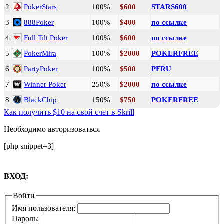
2
PokerStars
100%
$600
STARS600
3
888Poker
100%
$400
по ссылке
4
Full Tilt Poker
100%
$600
по ссылке
5
PokerMira
100%
$2000
POKERFREE
6
PartyPoker
100%
$500
PFRU
7
Winner Poker
250%
$2000
по ссылке
8
BlackChip
150%
$750
POKERFREE
Как получить $10 на свой счет в Skrill
Необходимо авторизоваться
[php snippet=3]
ВХОД:
Войти
Имя пользователя:
Пароль: