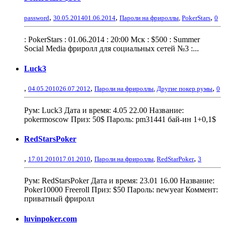
,
,
,
password
30.05.2014
01.06.2014
Пароли на фрироллы
,
PokerStars
0
: PokerStars : 01.06.2014 : 20:00 Мск : $500 : Summer
Social Media фриролл для социальных сетей №3 :...
Luck3
,
,
,
04.05.2010
26.07.2012
Пароли на фрироллы
,
Другие покер румы
0
Рум: Luck3 Дата и время: 4.05 22.00 Название:
pokermoscow Приз: 50$ Пароль: pm31441 бай-ин 1+0,1$
RedStarsPoker
,
,
,
17.01.2010
17.01.2010
Пароли на фрироллы
,
RedStarPoker
3
Рум: RedStarsPoker Дата и время: 23.01 16.00 Название:
Poker10000 Freeroll Приз: $50 Пароль: newyear Коммент:
приватный фриролл
luvinpoker.com