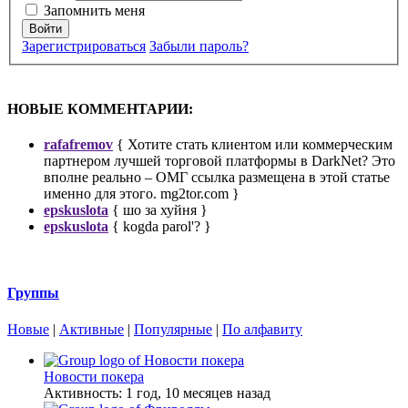
Запомнить меня
Войти
Зарегистрироваться
Забыли пароль?
НОВЫЕ КОММЕНТАРИИ:
rafafremov
{ Хотите стать клиентом или коммерческим
партнером лучшей торговой платформы в DarkNet? Это
вполне реально – ОМГ ссылка размещена в этой статье
именно для этого. mg2tor.com }
epskuslota
{ шо за хуйня }
epskuslota
{ kogda parol'? }
Группы
Новые
|
Активные
|
Популярные
|
По алфавиту
Новости покера
Активность: 1 год, 10 месяцев назад