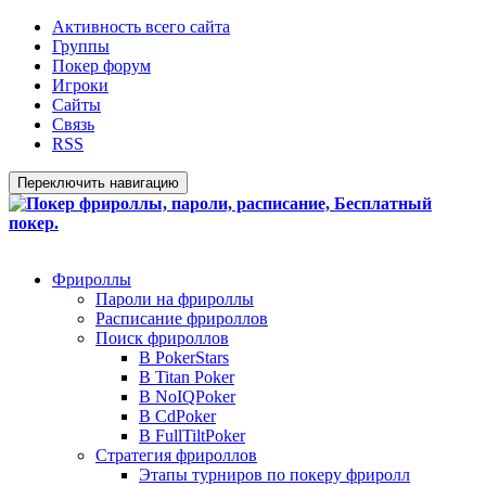
Активность всего сайта
Группы
Покер форум
Игроки
Сайты
Связь
RSS
Переключить навигацию
Фрироллы
Пароли на фрироллы
Расписание фрироллов
Поиск фрироллов
В PokerStars
В Titan Poker
В NoIQPoker
В CdPoker
В FullTiltPoker
Стратегия фрироллов
Этапы турниров по покеру фриролл