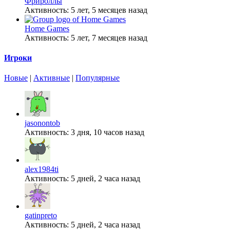
Фрироллы
Активность: 5 лет, 5 месяцев назад
Home Games
Активность: 5 лет, 7 месяцев назад
Игроки
Новые
|
Активные
|
Популярные
jasonontob
Активность: 3 дня, 10 часов назад
alex1984ti
Активность: 5 дней, 2 часа назад
gatinpreto
Активность: 5 дней, 2 часа назад