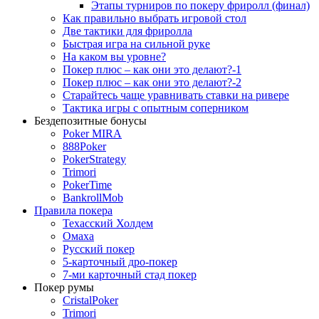
Этапы турниров по покеру фриролл (финал)
Как правильно выбрать игровой стол
Две тактики для фриролла
Быстрая игра на сильной руке
На каком вы уровне?
Покер плюс – как они это делают?-1
Покер плюс – как они это делают?-2
Старайтесь чаще уравнивать ставки на ривере
Тактика игры с опытным соперником
Бездепозитные бонусы
Poker MIRA
888Poker
PokerStrategy
Trimori
PokerTime
BankrollMob
Правила покера
Техасский Холдем
Омаха
Русский покер
5-карточный дро-покер
7-ми карточный стад покер
Покер румы
CristalPoker
Trimori