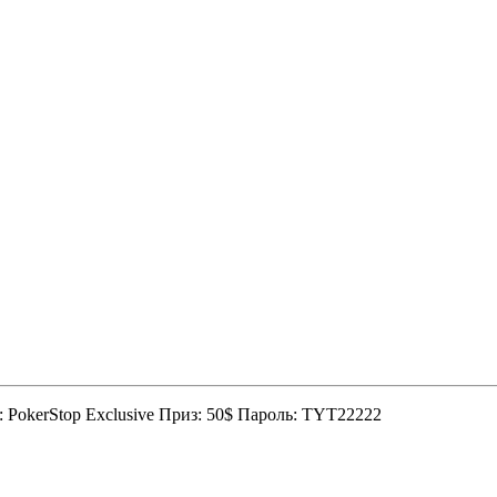
: PokerStop Exclusive Приз: 50$ Пароль: TYT22222