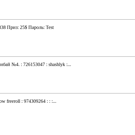
838 Приз: 25$ Пароль: Test
бай №4. : 726153047 : shashlyk :...
 freeroll : 974309264 : : :...