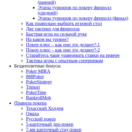
(ранний)
Этапы турниров по покеру фриролл
(средний)
Этапы турниров по покеру фриролл (финал)
Как правильно выбрать игровой стол
Две тактики для фриролла
Быстрая игра на сильной руке
На каком вы уровне?
Покер плюс – как они это делают?-1
Покер плюс – как они это делают?-2
Старайтесь чаще уравнивать ставки на ривере
Тактика игры с опытным соперником
Бездепозитные бонусы
Poker MIRA
888Poker
PokerStrategy
Trimori
PokerTime
BankrollMob
Правила покера
Техасский Холдем
Омаха
Русский покер
5-карточный дро-покер
7-ми карточный стад покер