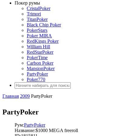
Покер румы
CristalPoker
Trimori
TitanPoker
Black Chip Poker
PokerStars
Poker MIRA
RedKings Poker
William Hill
RedStarPoker
PokerTime
Carbon Poker
MansionPoker
PartyPoker
Poker770
Главная
2009
PartyPoker
PartyPoker
Рум:
PartyPoker
Название:$1000 MEGA freeroll
ID:1815811