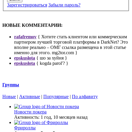
Зарегистрироваться
Забыли пароль?
НОВЫЕ КОММЕНТАРИИ:
rafafremov
{ Хотите стать клиентом или коммерческим
партнером лучшей торговой платформы в DarkNet? Это
вполне реально – ОМГ ссылка размещена в этой статье
именно для этого. mg2tor.com }
epskuslota
{ шо за хуйня }
epskuslota
{ kogda parol'? }
Группы
Новые
|
Активные
|
Популярные
|
По алфавиту
Новости покера
Активность: 1 год, 10 месяцев назад
Фрироллы