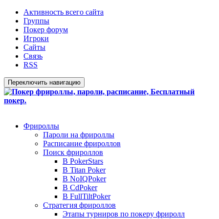
Активность всего сайта
Группы
Покер форум
Игроки
Сайты
Связь
RSS
Переключить навигацию
Фрироллы
Пароли на фрироллы
Расписание фрироллов
Поиск фрироллов
В PokerStars
В Titan Poker
В NoIQPoker
В CdPoker
В FullTiltPoker
Стратегия фрироллов
Этапы турниров по покеру фриролл