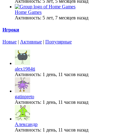
Активность: 5 лет, 5 месяцев назад
Home Games
Активность: 5 лет, 7 месяцев назад
Игроки
Новые
|
Активные
|
Популярные
alex1984ti
Активность: 1 день, 11 часов назад
gatinpreto
Активность: 1 день, 11 часов назад
Александр
Активность: 1 день, 11 часов назад