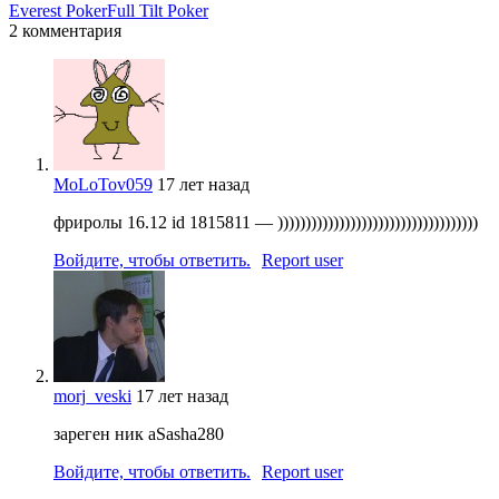
Everest Poker
Full Tilt Poker
2 комментария
MoLoTov059
17 лет назад
фриролы 16.12 id 1815811 — ))))))))))))))))))))))))))))))))))))
Войдите, чтобы ответить.
Report user
morj_veski
17 лет назад
зареген ник aSasha280
Войдите, чтобы ответить.
Report user