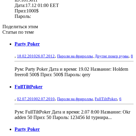
Дата:17.12 01:00 EET
Приз:1000$
Пароль:
Поделиться этим
Cтатьи по теме
Party Poker
,
,
,
18.02.2010
26.07.2012
Пароли на фрироллы
,
Другие покер румы
8
Рум: Party Poker Дата и время: 19.02 Название: Holdem
freeroll 500$ Приз: 500$ Пароль: qery
FullTiltPoker
,
,
,
02.07.2010
02.07.2010
Пароли на фрироллы
,
FullTiltPoker
6
Рум: FullTiltPoker Дата и время: 2.07 8:00 Название: Okr
adden 50 Приз: 50 Пароль: 123456 Id турнира...
Party Poker