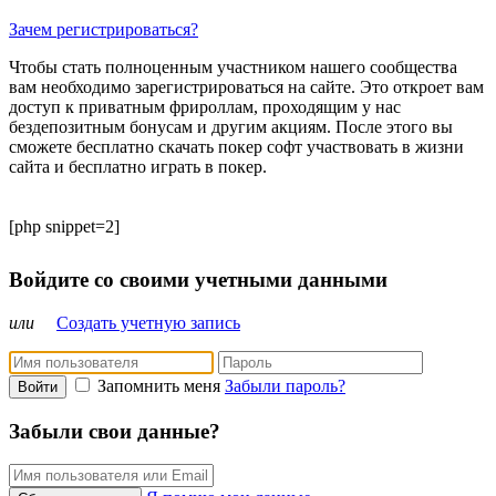
Зачем регистрироваться?
Чтобы стать полноценным участником нашего сообщества
вам необходимо зарегистрироваться на сайте. Это откроет вам
доступ к приватным фрироллам, проходящим у нас
бездепозитным бонусам и другим акциям. После этого вы
сможете бесплатно скачать покер софт участвовать в жизни
сайта и бесплатно играть в покер.
[php snippet=2]
Войдите со своими учетными данными
или
Создать учетную запись
Запомнить меня
Забыли пароль?
Войти
Забыли свои данные?