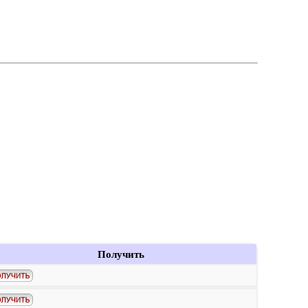
Получить