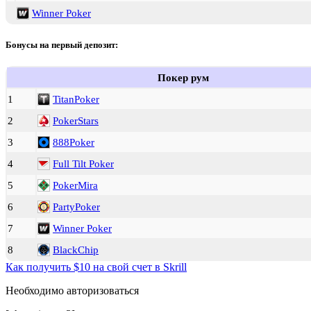
Winner Poker
Бонусы на первый депозит:
Покер рум
1
TitanPoker
2
PokerStars
3
888Poker
4
Full Tilt Poker
5
PokerMira
6
PartyPoker
7
Winner Poker
8
BlackChip
Как получить $10 на свой счет в Skrill
Необходимо авторизоваться