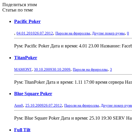
Поделиться этим
Cтатьи по теме
Pacific Poker
,
,
,
04.01.2010
26.07.2012
Пароли на фрироллы
,
Другие покер румы
0
Рум: Pacific Poker Дата и время: 4.01 23.00 Название: Fac
TitanPoker
,
,
,
MAMONT
30.10.2009
30.10.2009
Пароли на фрироллы
3
Рум: TitanPoker Дата и время: 1.11 17:00 время сервера На
Blue Square Poker
,
,
Arm0
25.10.2009
26.07.2012
Пароли на фрироллы
,
Другие покер рум
Рум: Blue Square Poker Дата и время: 25.10 19:30 SERV Наз
Full Tilt