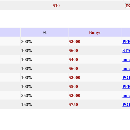
$10
%
Бонус
200%
$2000
PF
100%
$600
ST
100%
$400
по 
100%
$600
по 
100%
$2000
PO
100%
$500
PF
250%
$2000
по 
150%
$750
PO