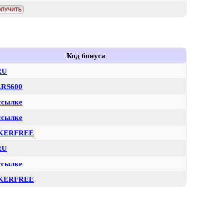
Код бонуса
RU
ARS600
ссылке
ссылке
KERFREE
RU
ссылке
KERFREE