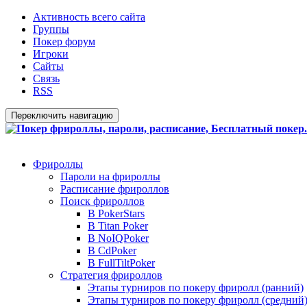
Активность всего сайта
Группы
Покер форум
Игроки
Сайты
Связь
RSS
Переключить навигацию
Фрироллы
Пароли на фрироллы
Расписание фрироллов
Поиск фрироллов
В PokerStars
В Titan Poker
В NoIQPoker
В CdPoker
В FullTiltPoker
Стратегия фрироллов
Этапы турниров по покеру фриролл (ранний)
Этапы турниров по покеру фриролл (средний