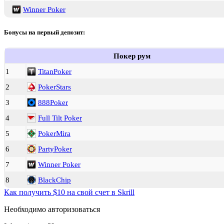
Winner Poker
Бонусы на первый депозит:
Покер рум
1
TitanPoker
2
PokerStars
3
888Poker
4
Full Tilt Poker
5
PokerMira
6
PartyPoker
7
Winner Poker
8
BlackChip
Как получить $10 на свой счет в Skrill
Необходимо авторизоваться