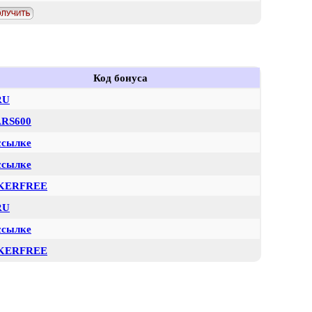
Код бонуса
RU
ARS600
ссылке
ссылке
KERFREE
RU
ссылке
KERFREE