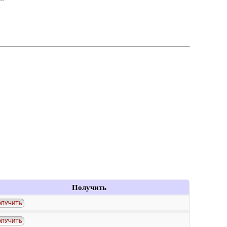
Получить