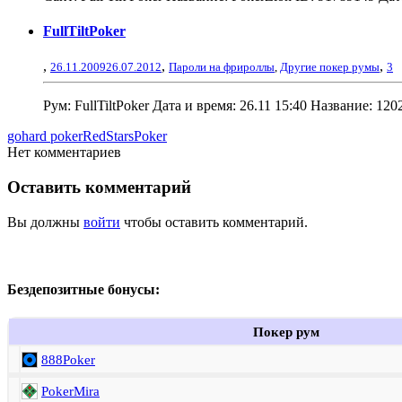
FullTiltPoker
,
,
,
26.11.2009
26.07.2012
Пароли на фрироллы
,
Другие покер румы
3
Рум: FullTiltPoker Дата и время: 26.11 15:40 Название: 1
gohard poker
RedStarsPoker
Нет комментариев
Оставить комментарий
Вы должны
войти
чтобы оставить комментарий.
Бездепозитные бонусы:
Покер рум
888Poker
PokerMira