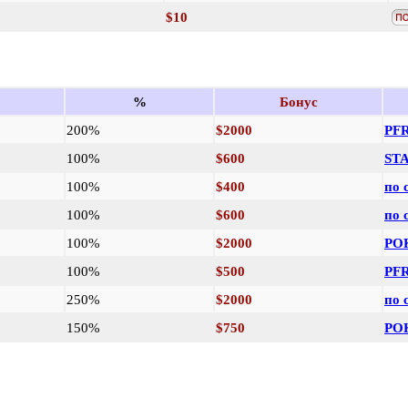
$10
%
Бонус
200%
$2000
PF
100%
$600
ST
100%
$400
по 
100%
$600
по 
100%
$2000
PO
100%
$500
PF
250%
$2000
по 
150%
$750
PO