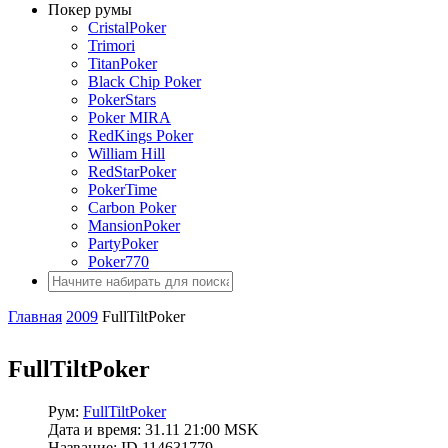
Покер румы
CristalPoker
Trimori
TitanPoker
Black Chip Poker
PokerStars
Poker MIRA
RedKings Poker
William Hill
RedStarPoker
PokerTime
Carbon Poker
MansionPoker
PartyPoker
Poker770
Главная
2009
FullTiltPoker
FullTiltPoker
Рум:
FullTiltPoker
Дата и время: 31.11 21:00 MSK
Название: ID 114631779