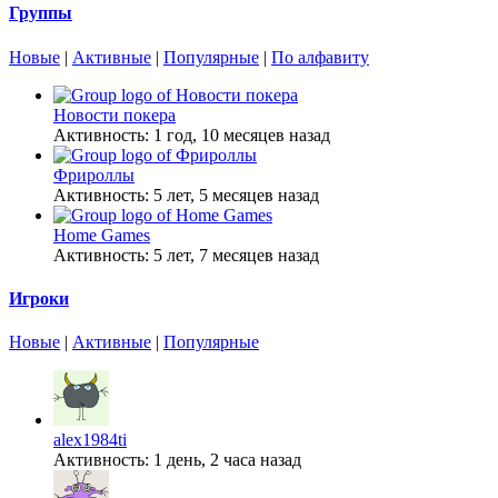
Группы
Новые
|
Активные
|
Популярные
|
По алфавиту
Новости покера
Активность: 1 год, 10 месяцев назад
Фрироллы
Активность: 5 лет, 5 месяцев назад
Home Games
Активность: 5 лет, 7 месяцев назад
Игроки
Новые
|
Активные
|
Популярные
alex1984ti
Активность: 1 день, 2 часа назад