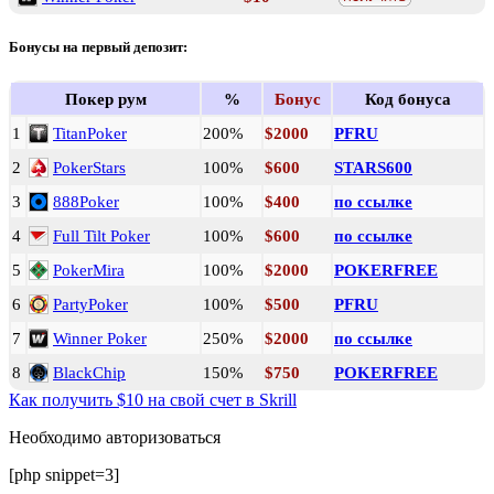
Бонусы на первый депозит:
Покер рум
%
Бонус
Код бонуса
1
TitanPoker
200%
$2000
PFRU
2
PokerStars
100%
$600
STARS600
3
888Poker
100%
$400
по ссылке
4
Full Tilt Poker
100%
$600
по ссылке
5
PokerMira
100%
$2000
POKERFREE
6
PartyPoker
100%
$500
PFRU
7
Winner Poker
250%
$2000
по ссылке
8
BlackChip
150%
$750
POKERFREE
Как получить $10 на свой счет в Skrill
Необходимо авторизоваться
[php snippet=3]