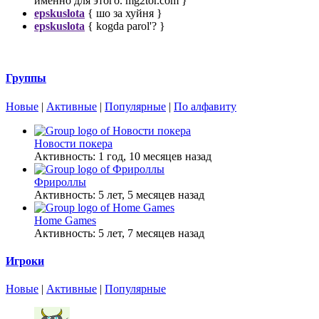
именно для этого. mg2tor.com }
epskuslota
{ шо за хуйня }
epskuslota
{ kogda parol'? }
Группы
Новые
|
Активные
|
Популярные
|
По алфавиту
Новости покера
Активность: 1 год, 10 месяцев назад
Фрироллы
Активность: 5 лет, 5 месяцев назад
Home Games
Активность: 5 лет, 7 месяцев назад
Игроки
Новые
|
Активные
|
Популярные