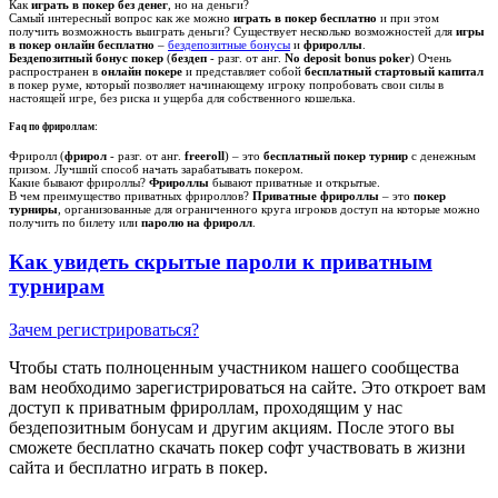
Как
играть в покер без денег
, но на деньги?
Самый интересный вопрос как же можно
играть в покер бесплатно
и при этом
получить возможность выиграть деньги? Существует несколько возможностей для
игры
в покер онлайн бесплатно
–
бездепозитные бонусы
и
фрироллы
.
Бездепозитный бонус покер
(
бездеп
- разг. от анг.
No deposit bonus poker
) Очень
распространен в
онлайн покере
и представляет собой
бесплатный стартовый капитал
в покер руме, который позволяет начинающему игроку попробовать свои силы в
настоящей игре, без риска и ущерба для собственного кошелька.
Faq по фрироллам:
Фриролл (
фрирол
- разг. от анг.
freeroll
) – это
бесплатный покер турнир
с денежным
призом. Лучший способ начать зарабатывать покером.
Какие бывают фрироллы?
Фрироллы
бывают приватные и открытые.
В чем преимущество приватных фрироллов?
Приватные фрироллы
– это
покер
турниры
, организованные для ограниченного круга игроков доступ на которые можно
получить по билету или
паролю на фриролл
.
Как увидеть скрытые пароли к приватным
турнирам
Зачем регистрироваться?
Чтобы стать полноценным участником нашего сообщества
вам необходимо зарегистрироваться на сайте. Это откроет вам
доступ к приватным фрироллам, проходящим у нас
бездепозитным бонусам и другим акциям. После этого вы
сможете бесплатно скачать покер софт участвовать в жизни
сайта и бесплатно играть в покер.