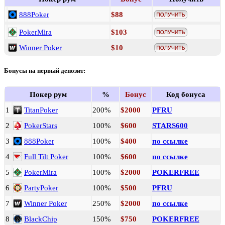
888Poker
$88
PokerMira
$103
Winner Poker
$10
Бонусы на первый депозит:
Покер рум
%
Бонус
Код бонуса
1
TitanPoker
200%
$2000
PFRU
2
PokerStars
100%
$600
STARS600
3
888Poker
100%
$400
по ссылке
4
Full Tilt Poker
100%
$600
по ссылке
5
PokerMira
100%
$2000
POKERFREE
6
PartyPoker
100%
$500
PFRU
7
Winner Poker
250%
$2000
по ссылке
8
BlackChip
150%
$750
POKERFREE