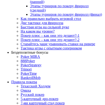
(ранний)
Этапы турниров по покеру фриролл
(средний)
Этапы турниров по покеру фриролл (финал)
Как правильно выбрать игровой стол
Две тактики для фриролла
Быстрая игра на сильной руке
На каком вы уровне?
Покер плюс – как они это делают?-1
Покер плюс – как они это делают?-2
Старайтесь чаще уравнивать ставки на ривере
Тактика игры с опытным соперником
Бездепозитные бонусы
Poker MIRA
888Poker
PokerStrategy
Trimori
PokerTime
BankrollMob
Правила покера
Техасский Холдем
Омаха
Русский покер
5-карточный дро-покер
7-ми карточный стад покер