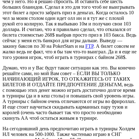
чем у него. Но я решаю сбросить. И оставить себе шесть
больших блаиндов. Сделал я это для того чтоб не выигрывать
этот билет а просто забрать приз в деньгах. Когда осталось 10
чел за моим столом один идет олл ин и я тут же с плохой
рукой его колирую. Так я выбываю 10м и получаю свои 103
доллара. И считаю, что я правильно сделал, что отказался от
билета стоимостью 268$ выбрав просто приз в 103 бакса. Ведь
сейчас у меня есть банкрол для игры дальше. Выведу —
закину баксов по 30 на PokerStars и на
FTP
. А билет совсем не
жалко ведь не факт, что я бы там что-то выиграл. Да и я еще не
того уровня игрок, чтоб играть в турнирах с байном 268$.
Думаю, что и у Вас будут такие ситуации как это. Вы конечно
решайте сами, но мой Вам совет – ЕСЛИ ВЫ ТОЛЬКО
НАЧИНАЮЩИЙ ИГРОК, ТО ОТКАЖИТЕСЬ ОТ ТАКИХ
БИЛЕТОВ И ОТДАЙТЕ ПРЕДПОЧТЕНИЕ ДЕНЬГАМ, ведь
с помощью этих денег можно играть достаточно долгое время
в турниры (да и в кеш столы) и повышать свой уровень игры.
А турниры с байном очень отличаются от игры во фрироллах.
И еще стоит научиться скидывать карманных пару тузов и
королей (очень часто бывает так что просто необходимо
скинуть АА чтоб остаться живым в турнире.
На сегодняшний день предпочитаю играть в турниры Холдем
НЛ человек на 500-1000. Также частенько играю в СНГ