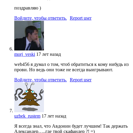
поздравляю )
Войдите, чтобы ответить.
Report user
morj_veski
17 лет назад
web456 я думал о том, чтоб обратиться к кому нибудь из
прови. Но ведь они тоже не всегда выигрывают.
Войдите, чтобы ответить.
Report user
uzbek_rustem
17 лет назад
Я всегда знал, что Авдонин будет лучшим! Так держать
Александер…..где твой скафандер ?! =)