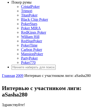
Покер румы
CristalPoker
Trimori
TitanPoker
Black Chip Poker
PokerStars
Poker MIRA
RedKings Poker
William Hill
RedStarPoker
PokerTime
Carbon Poker
MansionPoker
PartyPoker
Poker770
Главная
2009
Интервью с участником лиги: aSasha280
Интервью с участником лиги:
aSasha280
Здравствуйте!