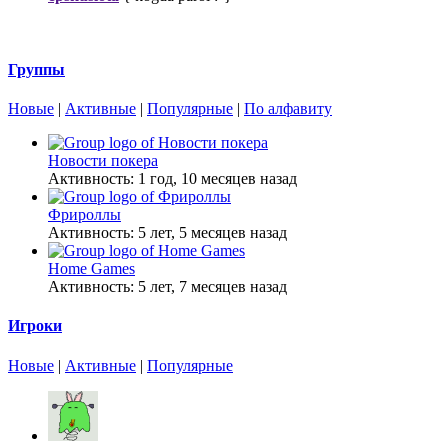
Группы
Новые
|
Активные
|
Популярные
|
По алфавиту
Новости покера
Активность: 1 год, 10 месяцев назад
Фрироллы
Активность: 5 лет, 5 месяцев назад
Home Games
Активность: 5 лет, 7 месяцев назад
Игроки
Новые
|
Активные
|
Популярные