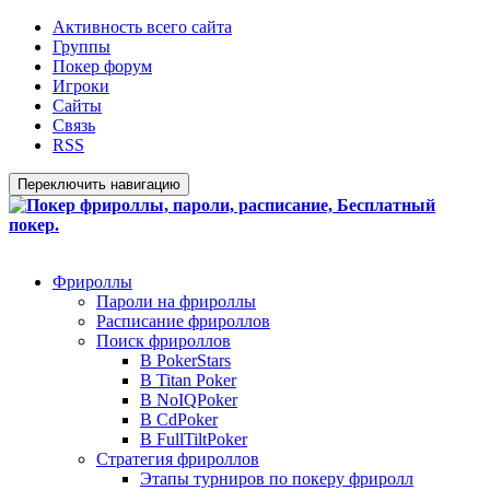
Активность всего сайта
Группы
Покер форум
Игроки
Сайты
Связь
RSS
Переключить навигацию
Фрироллы
Пароли на фрироллы
Расписание фрироллов
Поиск фрироллов
В PokerStars
В Titan Poker
В NoIQPoker
В CdPoker
В FullTiltPoker
Стратегия фрироллов
Этапы турниров по покеру фриролл