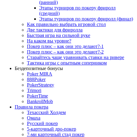
(ранний)
Этапы турниров по покеру фриролл
(средний)
Этапы турниров по покеру фриролл (финал)
Как правильно выбрать игровой стол
Две тактики для фриролла
Быстрая игра на сильной руке
На каком вы уровне?
Покер плюс – как они это делают?-1
Покер плюс – как они это делают?-2
Старайтесь чаще уравнивать ставки на ривере
Тактика игры с опытным соперником
Бездепозитные бонусы
Poker MIRA
888Poker
PokerStrategy
Trimori
PokerTime
BankrollMob
Правила покера
Техасский Холдем
Омаха
Русский покер
5-карточный дро-покер
7-ми карточный стад покер