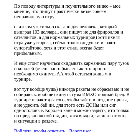
По поводу литературы и поучительного видео – мое
мнение, что пишут практически везде совсем
неправильную игру.
слижком уж сильно сказано для человека, который
выиграл 103 доллара.. они пишут не для фрироллов и
сателлитов, а для нормальных турниров) хотя ихняя
игра уже устарела, сейчас только дедушки играют
супертайтово, хотя и этот стиль всегда будет
прибыльным.
И еще стоит научиться скидывать карманных пару тузов
и королей (очень часто бывает так что просто
необходимо скинуть АА чтоб остаться живым в
турнире.
вот тут вообще чушь) никогда ракеты не сбрасываю и не
собираюсь, вообще скинуть тузы ИМХО полный бред. В
турнире играют для того, чтобы зайти в поздние призы,
а не удвоить бай ин, для этого есть ДОНы или снг
одностоловые. Королей канеш можно зарыть, ито только
на предфинальной стадии, хотя врядли, зависит от оппа
и ситуации в раздаче.
Войдите, чтобы ответить.
Report user