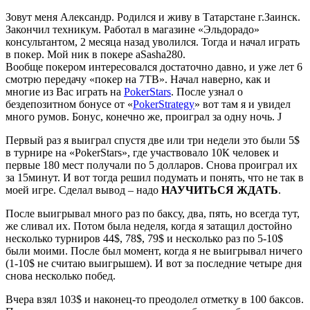
Зовут меня Александр. Родился и живу в Татарстане г.Заинск.
Закончил техникум. Работал в магазине «Эльдорадо»
консультантом, 2 месяца назад уволился. Тогда и начал играть
в покер. Мой ник в покере aSasha280.
Вообще покером интересовался достаточно давно, и уже лет 6
смотрю передачу «покер на 7ТВ». Начал наверно, как и
многие из Вас играть на
PokerStars
. После узнал о
бездепозитном бонусе от «
PokerStrategy
» вот там я и увидел
много румов. Бонус, конечно же, проиграл за одну ночь. J
Первый раз я выиграл спустя две или три недели это были 5$
в турнире на «PokerStars», где участвовало 10К человек и
первые 180 мест получали по 5 долларов. Снова проиграл их
за 15минут. И вот тогда решил подумать и понять, что не так в
моей игре. Сделал вывод – надо
НАУЧИТЬСЯ ЖДАТЬ
.
После выигрывал много раз по баксу, два, пять, но всегда тут,
же сливал их. Потом была неделя, когда я затащил достойно
несколько турниров 44$, 78$, 79$ и несколько раз по 5-10$
были моими. После был момент, когда я не выигрывал ничего
(1-10$ не считаю выигрышем). И вот за последние четыре дня
снова несколько побед.
Вчера взял 103$ и наконец-то преодолел отметку в 100 баксов.