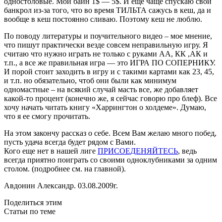
одностоловые. Мой баин 1$ — 5$. И еще чаще спускаю свой
банкрол из-за того, что во время ТИЛЬТА сажусь в кеш, да и
вообще в кеш постоянно сливаю. Поэтому кеш не люблю.
По поводу литературы и поучительного видео – мое мнение,
что пишут практически везде совсем неправильную игру. Я
считаю что нужно играть не только с руками АА, КК ,АК и
т.п., а все же правильная игра — это ИГРА ПО СОПЕРНИКУ.
И порой стоит заходить в игру и с такими картами как 23, 45,
и т.п. но обязательно, чтоб они были как минимум
одномастные – на всякий случай масть все, же добавляет
какой-то процент (конечно же, я сейчас говорю про блеф). Все
хочу начать читать книгу «Харрингтон о холдеме». Думаю,
что я ее смогу прочитать.
На этом закончу рассказ о себе. Всем Вам желаю много побед,
пусть удача всегда будет рядом с Вами.
Кого еще нет в нашей лиге
ПРИСОЕДЕНЯЙТЕСЬ
, ведь
всегда приятно поиграть со своими одноклубниками за одним
столом. (подробнее см. на главной).
Авдонин Александр. 03.08.2009г.
Поделиться этим
Cтатьи по теме