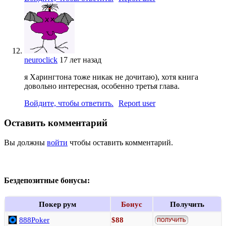
neuroclick
17 лет назад
я Харингтона тоже никак не дочитаю), хотя книга
довольно интересная, особенно третья глава.
Войдите, чтобы ответить.
Report user
Оставить комментарий
Вы должны
войти
чтобы оставить комментарий.
Бездепозитные бонусы:
Покер рум
Бонус
Получить
888Poker
$88