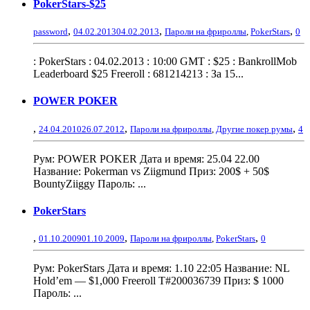
PokerStars-$25
,
,
,
password
04.02.2013
04.02.2013
Пароли на фрироллы
,
PokerStars
0
: PokerStars : 04.02.2013 : 10:00 GMT : $25 : BankrollMob
Leaderboard $25 Freeroll : 681214213 : За 15...
POWER POKER
,
,
,
24.04.2010
26.07.2012
Пароли на фрироллы
,
Другие покер румы
4
Рум: POWER POKER Дата и время: 25.04 22.00
Название: Pokerman vs Ziigmund Приз: 200$ + 50$
BountyZiiggy Пароль: ...
PokerStars
,
,
,
01.10.2009
01.10.2009
Пароли на фрироллы
,
PokerStars
0
Рум: PokerStars Дата и время: 1.10 22:05 Название: NL
Hold’em — $1,000 Freeroll T#200036739 Приз: $ 1000
Пароль: ...