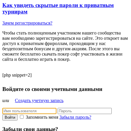
Как увидеть скрытые пароли к приватным
турнирам
Зачем регистрироваться?
Чтобы стать полноценным участником нашего сообщества
вам необходимо зарегистрироваться на сайте. Это откроет вам
доступ к приватным фрироллам, проходящим у нас
бездепозитным бонусам и другим акциям. После этого вы
сможете бесплатно скачать покер софт участвовать в жизни
сайта и бесплатно играть в покер.
[php snippet=2]
Войдите со своими учетными данными
или
Создать учетную запись
Запомнить меня
Забыли пароль?
Войти
Забыли свои данные?