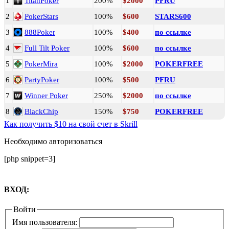
1
TitanPoker
200%
$2000
PFRU
2
PokerStars
100%
$600
STARS600
3
888Poker
100%
$400
по ссылке
4
Full Tilt Poker
100%
$600
по ссылке
5
PokerMira
100%
$2000
POKERFREE
6
PartyPoker
100%
$500
PFRU
7
Winner Poker
250%
$2000
по ссылке
8
BlackChip
150%
$750
POKERFREE
Как получить $10 на свой счет в Skrill
Необходимо авторизоваться
[php snippet=3]
ВХОД:
Войти
Имя пользователя: