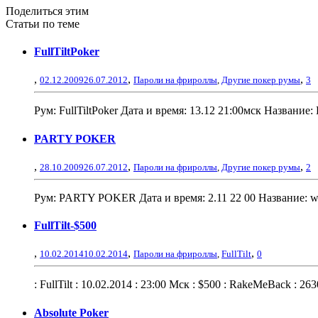
Поделиться этим
Cтатьи по теме
FullTiltPoker
,
,
,
02.12.2009
26.07.2012
Пароли на фрироллы
,
Другие покер румы
3
Рум: FullTiltPoker Дата и время: 13.12 21:00мск Название:
PARTY POKER
,
,
,
28.10.2009
26.07.2012
Пароли на фрироллы
,
Другие покер румы
2
Рум: PARTY POKER Дата и время: 2.11 22 00 Название: wpt
FullTilt-$500
,
,
,
10.02.2014
10.02.2014
Пароли на фрироллы
,
FullTilt
0
: FullTilt : 10.02.2014 : 23:00 Мск : $500 : RakeMeBack : 26
Absolute Poker