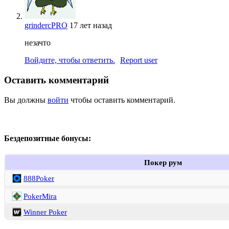
grindercPRO
17 лет назад
незачто
Войдите, чтобы ответить.
Report user
Оставить комментарий
Вы должны
войти
чтобы оставить комментарий.
Бездепозитные бонусы:
Покер рум
888Poker
PokerMira
Winner Poker