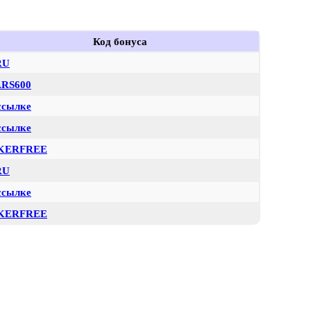
Код бонуса
RU
ARS600
ссылке
ссылке
KERFREE
RU
ссылке
KERFREE