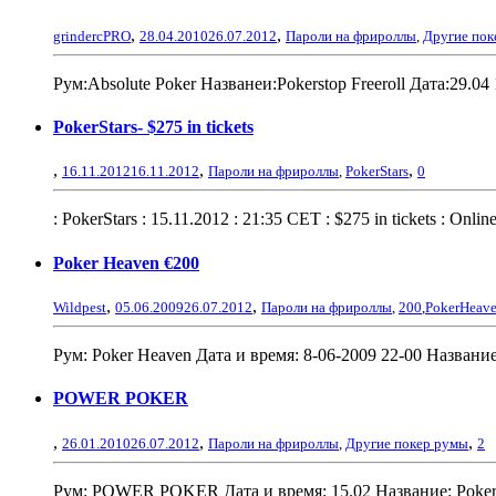
,
,
grindercPRO
28.04.2010
26.07.2012
Пароли на фрироллы
,
Другие пок
Рум:Absolute Poker Названеи:Pokerstop Freeroll Дата:29.
PokerStars- $275 in tickets
,
,
,
16.11.2012
16.11.2012
Пароли на фрироллы
,
PokerStars
0
: PokerStars : 15.11.2012 : 21:35 CET : $275 in tickets : Onli
Poker Heaven €200
,
,
Wildpest
05.06.2009
26.07.2012
Пароли на фрироллы
,
200
,
PokerHeav
Рум: Poker Heaven Дата и время: 8-06-2009 22-00 Название: 
POWER POKER
,
,
,
26.01.2010
26.07.2012
Пароли на фрироллы
,
Другие покер румы
2
Рум: POWER POKER Дата и время: 15.02 Название: PokerEu