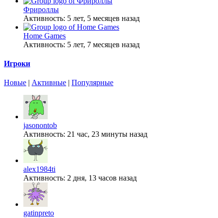
Фрироллы
Активность: 5 лет, 5 месяцев назад
Home Games
Активность: 5 лет, 7 месяцев назад
Игроки
Новые
|
Активные
|
Популярные
jasonontob
Активность: 21 час, 23 минуты назад
alex1984ti
Активность: 2 дня, 13 часов назад
gatinpreto