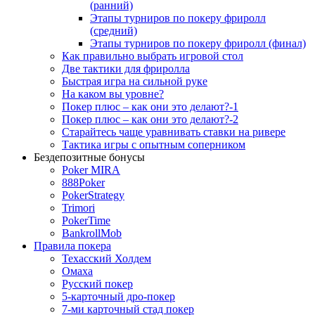
(ранний)
Этапы турниров по покеру фриролл
(средний)
Этапы турниров по покеру фриролл (финал)
Как правильно выбрать игровой стол
Две тактики для фриролла
Быстрая игра на сильной руке
На каком вы уровне?
Покер плюс – как они это делают?-1
Покер плюс – как они это делают?-2
Старайтесь чаще уравнивать ставки на ривере
Тактика игры с опытным соперником
Бездепозитные бонусы
Poker MIRA
888Poker
PokerStrategy
Trimori
PokerTime
BankrollMob
Правила покера
Техасский Холдем
Омаха
Русский покер
5-карточный дро-покер
7-ми карточный стад покер