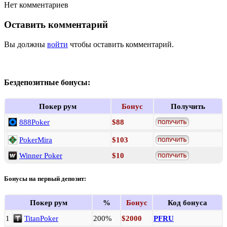
Нет комментариев
Оставить комментарий
Вы должны
войти
чтобы оставить комментарий.
Бездепозитные бонусы:
Покер рум
Бонус
Получить
888Poker
$88
PokerMira
$103
Winner Poker
$10
Бонусы на первый депозит:
Покер рум
%
Бонус
Код бонуса
1
TitanPoker
200%
$2000
PFRU