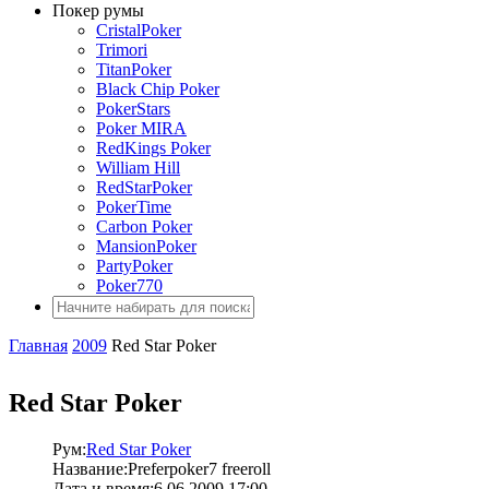
Покер румы
CristalPoker
Trimori
TitanPoker
Black Chip Poker
PokerStars
Poker MIRA
RedKings Poker
William Hill
RedStarPoker
PokerTime
Carbon Poker
MansionPoker
PartyPoker
Poker770
Главная
2009
Red Star Poker
Red Star Poker
Рум:
Red Star Poker
Название:Preferpoker7 freeroll
Дата и время:6,06,2009 17:00