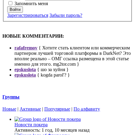
Запомнить меня
Войти
Зарегистрироваться
Забыли пароль?
НОВЫЕ КОММЕНТАРИИ:
rafafremov
{ Хотите стать клиентом или коммерческим
партнером лучшей торговой платформы в DarkNet? Это
вполне реально – ОМГ ссылка размещена в этой статье
именно для этого. mg2tor.com }
epskuslota
{ шо за хуйня }
epskuslota
{ kogda parol'? }
Группы
Новые
|
Активные
|
Популярные
|
По алфавиту
Новости покера
Активность: 1 год, 10 месяцев назад