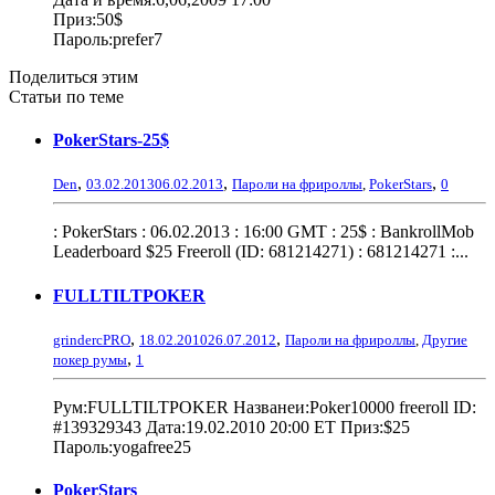
Приз:50$
Пароль:prefer7
Поделиться этим
Cтатьи по теме
PokerStars-25$
,
,
,
Den
03.02.2013
06.02.2013
Пароли на фрироллы
,
PokerStars
0
: PokerStars : 06.02.2013 : 16:00 GMT : 25$ : BankrollMob
Leaderboard $25 Freeroll (ID: 681214271) : 681214271 :...
FULLTILTPOKER
,
,
grindercPRO
18.02.2010
26.07.2012
Пароли на фрироллы
,
Другие
,
покер румы
1
Рум:FULLTILTPOKER Названеи:Poker10000 freeroll ID:
#139329343 Дата:19.02.2010 20:00 ET Приз:$25
Пароль:yogafree25
PokerStars