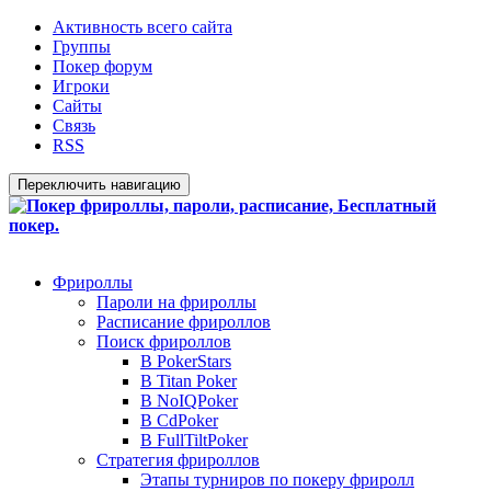
Активность всего сайта
Группы
Покер форум
Игроки
Сайты
Связь
RSS
Переключить навигацию
Фрироллы
Пароли на фрироллы
Расписание фрироллов
Поиск фрироллов
В PokerStars
В Titan Poker
В NoIQPoker
В CdPoker
В FullTiltPoker
Стратегия фрироллов
Этапы турниров по покеру фриролл