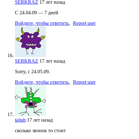
SERKRAZ
17 лет назад
C 24.04.09 — 7 дней
Войдите, чтобы ответить.
Report user
SERKRAZ
17 лет назад
Sorry, с 24.05.09.
Войдите, чтобы ответить.
Report user
tajiub
17 лет назад
сколько звонок то стоит