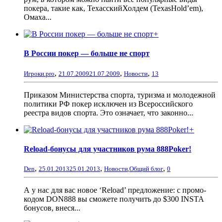
покера, такие как, ТехасскийХолдем (TexasHold’em),
Омаха...
+
В России покер — больше не спорт
,
,
,
Игроки.pro
21.07.2009
21.07.2009
Новости
13
Приказом Министерства спорта, туризма и молодежной
политики РФ покер исключен из Всероссийского
реестра видов спорта. Это означает, что законно...
+
Reload-бонусы для участников рума 888Poker!
,
,
,
Den
25.01.2013
25.01.2013
Новости
,
Общий блог
0
А у нас для вас новое ‘Reload’ предложение: с промо-
кодом DON888 вы сможете получить до $300 INSTA
бонусов, внеся...