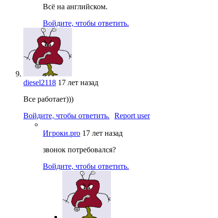
Всё на английском.
Войдите, чтобы ответить.
diesel2118
17 лет назад
Все работает)))
Войдите, чтобы ответить.
Report user
Игроки.pro
17 лет назад
звонок потребовался?
Войдите, чтобы ответить.