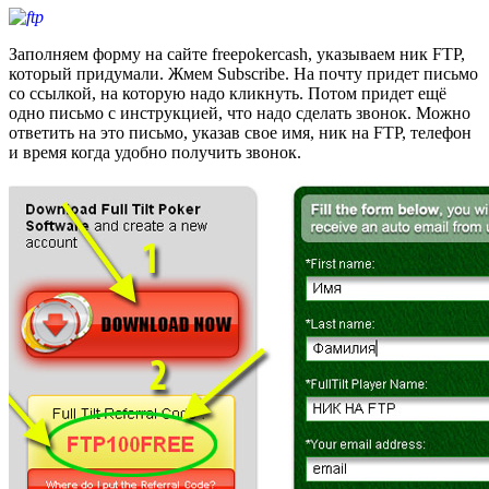
Заполняем форму на сайте freepokercash, указываем ник FTP,
который придумали. Жмем Subscribe. На почту придет письмо
со ссылкой, на которую надо кликнуть. Потом придет ещё
одно письмо с инструкцией, что надо сделать звонок. Можно
ответить на это письмо, указав свое имя, ник на FTP, телефон
и время когда удобно получить звонок.