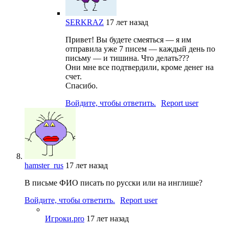
SERKRAZ
17 лет назад
Привет! Вы будете смеяться — я им
отправила уже 7 писем — каждый день по
письму — и тишина. Что делать???
Они мне все подтвердили, кроме денег на
счет.
Спасибо.
Войдите, чтобы ответить.
Report user
hamster_rus
17 лет назад
В письме ФИО писать по русски или на инглише?
Войдите, чтобы ответить.
Report user
Игроки.pro
17 лет назад