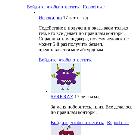
Войдите, чтобы ответить.
Report user
Игроки.pro
17 лет назад
Содействие в получении оказываем только
тем, кто все делает по правилам конторы.
Спрашивать менеджера, почему человек не
может 5-й раз получить бездеп,
представляется мне абсурдным.
Войдите, чтобы ответить.
SERKRAZ
17 лет назад
За меня поборитесь, плиз. Все делалось
по правилам конторы.
Войдите, чтобы ответить.
Report user