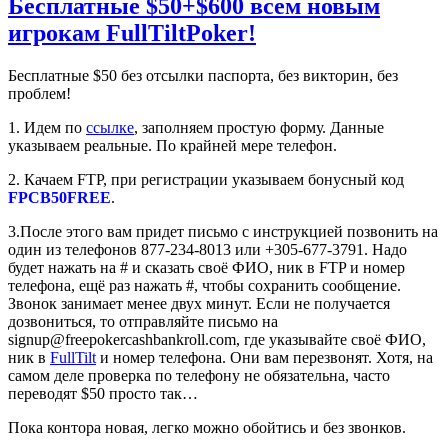
Бесплатные $50+$600 всем новым
игрокам FullTiltPoker!
Бесплатные $50 без отсылки паспорта, без викторин, без
проблем!
1. Идем по
ссылке
, заполняем простую форму. Данные
указываем реальные. По крайней мере телефон.
2. Качаем FTP, при регистрации указываем бонусный код
FPCB50FREE
.
3.После этого вам придет письмо с инструкцией позвонить на
один из телефонов 877-234-8013 или +305-677-3791. Надо
будет нажать на # и сказать своё ФИО, ник в FTP и номер
телефона, ещё раз нажать #, чтобы сохранить сообщение.
Звонок занимает менее двух минут. Если не получается
дозвониться, то отправляйте письмо на
signup@freepokercashbankroll.com, где указывайте своё ФИО,
ник в
FullTilt
и номер телефона. Они вам перезвонят. Хотя, на
самом деле проверка по телефону не обязательна, часто
переводят $50 просто так…
Пока контора новая, легко можно обойтись и без звонков.