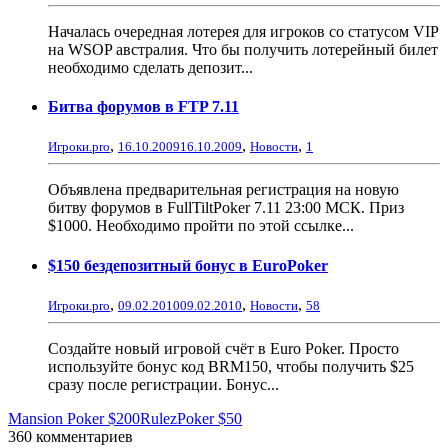
Началась очередная лотерея для игроков со статусом VIP
на WSOP австралия. Что бы получить лотерейный билет
необходимо сделать депозит...
Битва форумов в FTP 7.11
,
,
,
Игроки.pro
16.10.2009
16.10.2009
Новости
1
Объявлена предварительная регистрация на новую
битву форумов в FullTiltPоker 7.11 23:00 МСК. Приз
$1000. Необходимо пройти по этой ссылке...
$150 бездепозитный бонус в EuroPoker
,
,
,
Игроки.pro
09.02.2010
09.02.2010
Новости
58
Создайте новый игровой счёт в Euro Poker. Просто
используйте бонус код BRM150, чтобы получить $25
сразу после регистрации. Бонус...
Mansion Poker $200
RulezPoker $50
360 комментариев