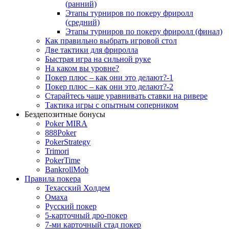
(ранний)
Этапы турниров по покеру фриролл
(средний)
Этапы турниров по покеру фриролл (финал)
Как правильно выбрать игровой стол
Две тактики для фриролла
Быстрая игра на сильной руке
На каком вы уровне?
Покер плюс – как они это делают?-1
Покер плюс – как они это делают?-2
Старайтесь чаще уравнивать ставки на ривере
Тактика игры с опытным соперником
Бездепозитные бонусы
Poker MIRA
888Poker
PokerStrategy
Trimori
PokerTime
BankrollMob
Правила покера
Техасский Холдем
Омаха
Русский покер
5-карточный дро-покер
7-ми карточный стад покер