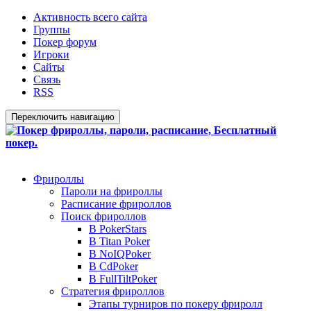
Активность всего сайта
Группы
Покер форум
Игроки
Сайты
Связь
RSS
Переключить навигацию
Фрироллы
Пароли на фрироллы
Расписание фрироллов
Поиск фрироллов
В PokerStars
В Titan Poker
В NoIQPoker
В CdPoker
В FullTiltPoker
Стратегия фрироллов
Этапы турниров по покеру фриролл