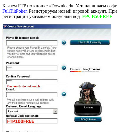
Качаем FTP по кнопке «Download». Устанавливаем софт
FullTiltPoker
. Регистрируем новый игровой аккаунт. При
регистрации указываем бонусный код
FPCB50FREE