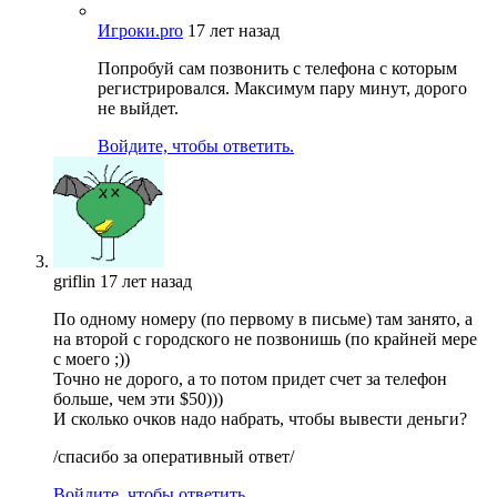
Игроки.pro
17 лет назад
Попробуй сам позвонить с телефона с которым
регистрировался. Максимум пару минут, дорого
не выйдет.
Войдите, чтобы ответить.
griflin
17 лет назад
По одному номеру (по первому в письме) там занято, а
на второй с городского не позвонишь (по крайней мере
с моего ;))
Точно не дорого, а то потом придет счет за телефон
больше, чем эти $50)))
И сколько очков надо набрать, чтобы вывести деньги?
/спасибо за оперативный ответ/
Войдите, чтобы ответить.