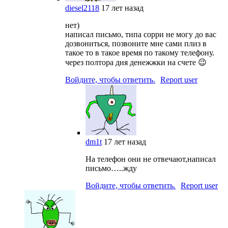
diesel2118
17 лет назад
нет)
написал письмо, типа сорри не могу до вас
дозвониться, позвоните мне сами плиз в
такое то в такое время по такому телефону.
через полтора дня денежжки на счете 😉
Войдите, чтобы ответить.
Report user
dm1t
17 лет назад
На телефон они не отвечают,написал
письмо…..жду
Войдите, чтобы ответить.
Report user