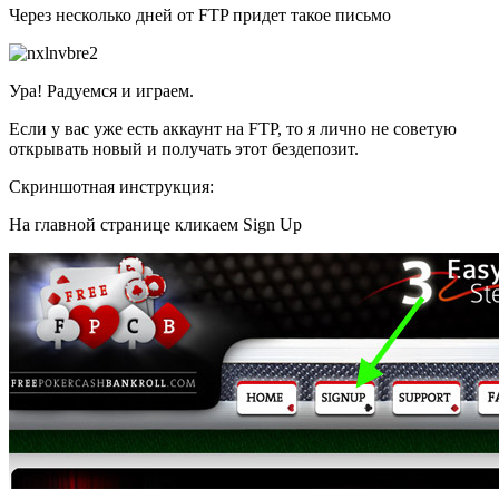
Через несколько дней от FTP придет такое письмо
Ура! Радуемся и играем.
Если у вас уже есть аккаунт на FTP, то я лично не советую
открывать новый и получать этот бездепозит.
Скриншотная инструкция:
На главной странице кликаем Sign Up