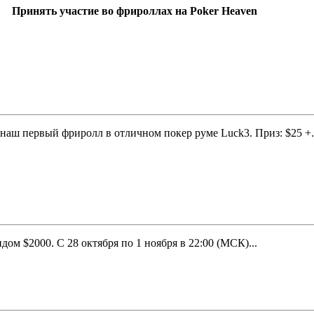
Принять участие во фрироллах на Poker Heaven
 наш первый фриролл в отличном покер руме Luck3. Приз: $25 +.
ом $2000. С 28 октября по 1 ноября в 22:00 (МСК)...