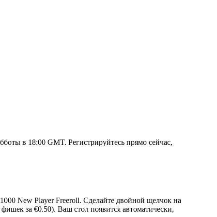
убботы в 18:00 GMT. Регистрируйтесь прямо сейчас,
000 New Player Freeroll. Сделайте двойной щелчок на
фишек за €0.50). Ваш стол появится автоматически,