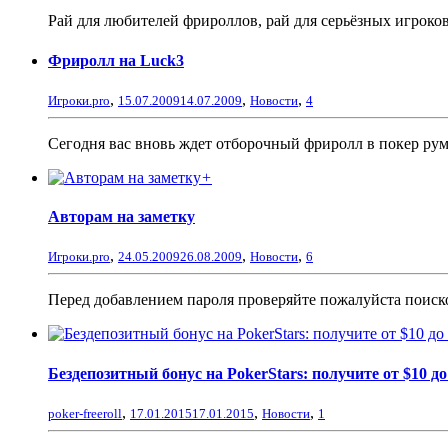
Рай для любителей фрироллов, рай для серьёзных игроков
Фриролл на Luck3
,
,
,
Игроки.pro
15.07.2009
14.07.2009
Новости
4
Сегодня вас вновь ждет отборочный фриролл в покер руме
+
Авторам на заметку
,
,
,
Игроки.pro
24.05.2009
26.08.2009
Новости
6
Перед добавлением пароля проверяйте пожалуйста поиском
Бездепозитный бонус на PokerStars: получите от $10 до
,
,
,
poker-freeroll
17.01.2015
17.01.2015
Новости
1