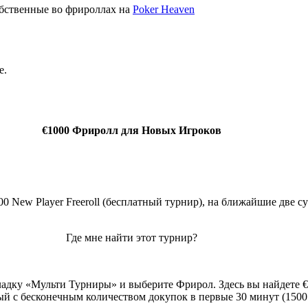
обственные во фрироллах на
Poker Heaven
е.
€1000 Фриролл для Новых Игроков
 New Player Freeroll (бесплатный турнир), на ближайшие две с
Где мне найти этот турнир?
ладку «Мульти Турниры» и выберите Фрирол. Здесь вы найдете €1
й с бесконечным количеством докупок в первые 30 минут (1500 