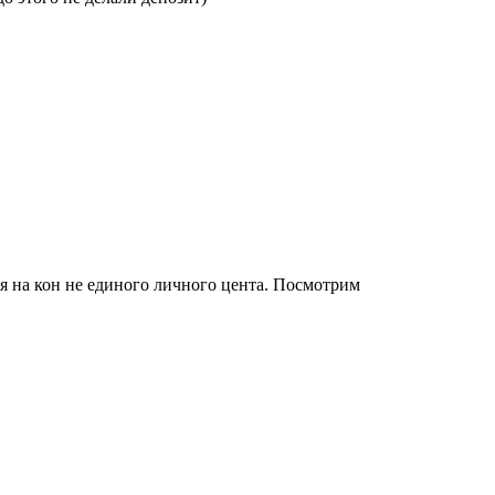
вя на кон не единого личного цента. Посмотрим