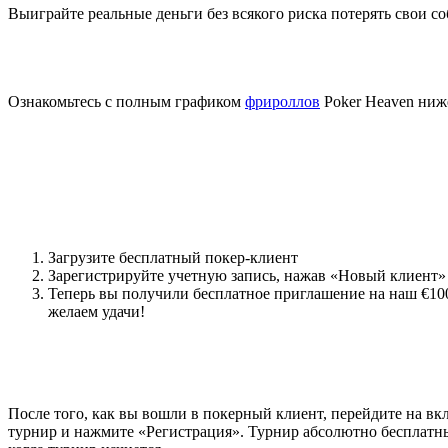
Выиграйте реальные деньги без всякого риска потерять свои с
Ознакомьтесь с полным графиком
фрироллов
Poker Heaven ниж
Загрузите бесплатный покер-клиент
Зарегистрируйте учетную запись, нажав «Новый клиент»
Теперь вы получили бесплатное приглашение на наш €1000
желаем удачи!
После того, как вы вошли в покерный клиент, перейдите на вк
турнир и нажмите «Регистрация». Турнир абсолютно бесплатны