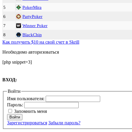
5
PokerMira
6
PartyPoker
7
Winner Poker
8
BlackChip
Как получить $10 на свой счет в Skrill
Необходимо авторизоваться
[php snippet=3]
ВХОД:
Войти
Имя пользователя:
Пароль:
Запомнить меня
Войти
Зарегистрироваться
Забыли пароль?