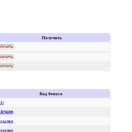
Получить
Код бонуса
RU
ARS600
ссылке
ссылке