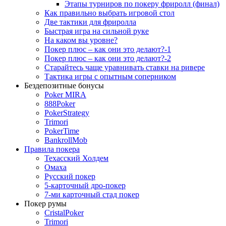
Этапы турниров по покеру фриролл (финал)
Как правильно выбрать игровой стол
Две тактики для фриролла
Быстрая игра на сильной руке
На каком вы уровне?
Покер плюс – как они это делают?-1
Покер плюс – как они это делают?-2
Старайтесь чаще уравнивать ставки на ривере
Тактика игры с опытным соперником
Бездепозитные бонусы
Poker MIRA
888Poker
PokerStrategy
Trimori
PokerTime
BankrollMob
Правила покера
Техасский Холдем
Омаха
Русский покер
5-карточный дро-покер
7-ми карточный стад покер
Покер румы
CristalPoker
Trimori