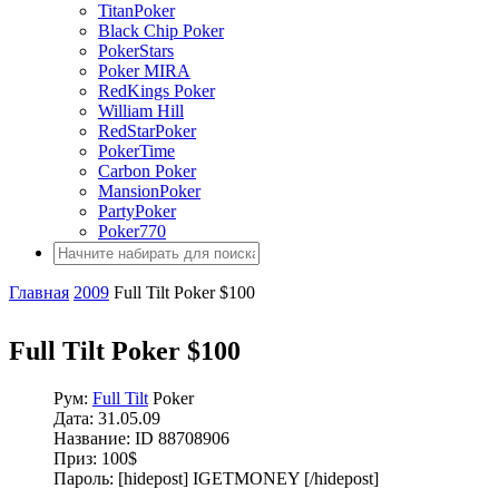
TitanPoker
Black Chip Poker
PokerStars
Poker MIRA
RedKings Poker
William Hill
RedStarPoker
PokerTime
Carbon Poker
MansionPoker
PartyPoker
Poker770
Главная
2009
Full Tilt Poker $100
Full Tilt Poker $100
Рум:
Full Tilt
Poker
Дата: 31.05.09
Название: ID 88708906
Приз: 100$
Пароль: [hidepost] IGETMONEY [/hidepost]