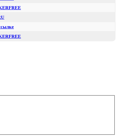
KERFREE
RU
ссылке
KERFREE