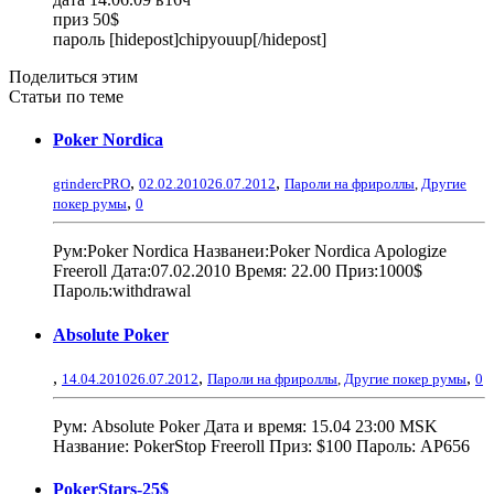
приз 50$
пароль [hidepost]chipyouup[/hidepost]
Поделиться этим
Cтатьи по теме
Poker Nordica
,
,
grindercPRO
02.02.2010
26.07.2012
Пароли на фрироллы
,
Другие
,
покер румы
0
Рум:Poker Nordica Названеи:Poker Nordica Apologize
Freeroll Дата:07.02.2010 Время: 22.00 Приз:1000$
Пароль:withdrawal
Absolute Poker
,
,
,
14.04.2010
26.07.2012
Пароли на фрироллы
,
Другие покер румы
0
Рум: Absolute Poker Дата и время: 15.04 23:00 MSK
Название: PokerStop Freeroll Приз: $100 Пароль: AP656
PokerStars-25$