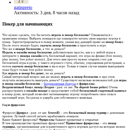
gatinpreto
Активность: 3 дня, 8 часов назад
Покер для начинающих
Что нужно сделать, что бы начать
играть в покер бесплатно
? Ознакомиться с
правилами покера. Выбрать покеррум где планируете начать свою карьеру игрока в
покер. Зарегистрироваться в покер комнате, указав код дающий право на
покер бонус
.
После этого можно будет,
скачать покер бесплатно
и приступить к игре.
Что же в
покере бесплатно
, а что за деньги?
Играть в онлайн покер бесплатно
действительно просто, как и у любой игры в
интернете у
покера онлайн
есть бесплатный вариант, это игра на фишки (free money,
play money, free poker money). Для этого вам просто нужно открыть счет для
бесплатной игры в руме, у такого игрового счета, обычно, упрощенная регистрация, а
потом
скачать покер бесплатно
и вы в игре. Только в таком случае вашим выигрышем
тоже будут только free poker money.
Как
играть в покер без денег
, но на деньги?
Самый интересный вопрос как же можно
играть в покер бесплатно
и при этом
получить возможность выиграть деньги? Существует несколько возможностей для
игры
в покер онлайн бесплатно
–
бездепозитные бонусы
и
фрироллы
.
Бездепозитный бонус покер
(
бездеп
- разг. от анг.
No deposit bonus poker
) Очень
распространен в
онлайн покере
и представляет собой
бесплатный стартовый капитал
в покер руме, который позволяет начинающему игроку попробовать свои силы в
настоящей игре, без риска и ущерба для собственного кошелька.
Faq по фрироллам:
Фриролл (
фрирол
- разг. от анг.
freeroll
) – это
бесплатный покер турнир
с денежным
призом. Лучший способ начать зарабатывать покером.
Какие бывают фрироллы?
Фрироллы
бывают приватные и открытые.
В чем преимущество приватных фрироллов?
Приватные фрироллы
– это
покер
турниры
, организованные для ограниченного круга игроков доступ на которые можно