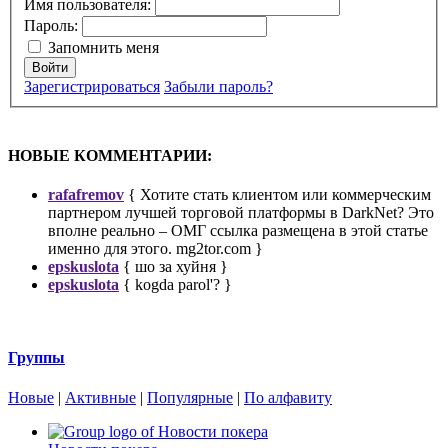
Имя пользователя:
Пароль:
Запомнить меня
Войти
Зарегистрироваться
Забыли пароль?
НОВЫЕ КОММЕНТАРИИ:
rafafremov
{ Хотите стать клиентом или коммерческим
партнером лучшей торговой платформы в DarkNet? Это
вполне реально – ОМГ ссылка размещена в этой статье
именно для этого. mg2tor.com }
epskuslota
{ шо за хуйня }
epskuslota
{ kogda parol'? }
Группы
Новые
|
Активные
|
Популярные
|
По алфавиту