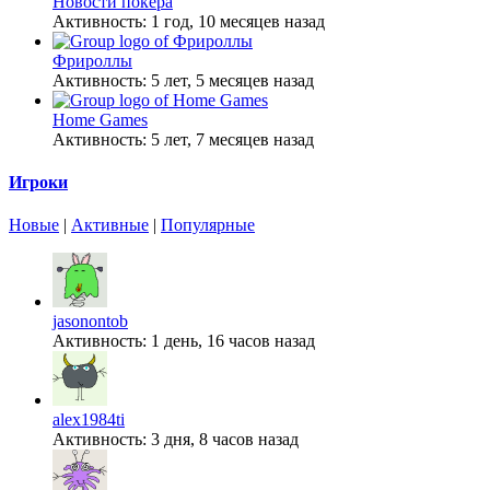
Новости покера
Активность: 1 год, 10 месяцев назад
Фрироллы
Активность: 5 лет, 5 месяцев назад
Home Games
Активность: 5 лет, 7 месяцев назад
Игроки
Новые
|
Активные
|
Популярные
jasonontob
Активность: 1 день, 16 часов назад
alex1984ti
Активность: 3 дня, 8 часов назад