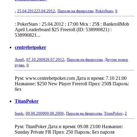
,
,
,
25.04.2012
25.04.2012
Пароли на фрироллы
,
PokerStars
0
: PokerStars : 25.04.2012 : 17:00 Мск : 25$ : BankrollMob
April Leaderboard $25 Freeroll (ID: 538990821) :
538990821...
centrebetpoker
,
,
Arm0
07.10.2009
26.07.2012
Пароли на фрироллы
,
Другие покер
,
румы
0
Рум: www.centrebetpoker.com Дата и время: 7.10 21:00
Название: $250 New Player Freeroll Приз: 250$ Пароль:
без
TitanPoker
,
,
,
frank
09.08.2009
09.08.2009
Пароли на фрироллы
,
TitanPoker
2
Рум: TitanPoker Дата и время: 09.08 23:00 Название:
Sunday Private FR Приз: 250 Пароль: Без пароля