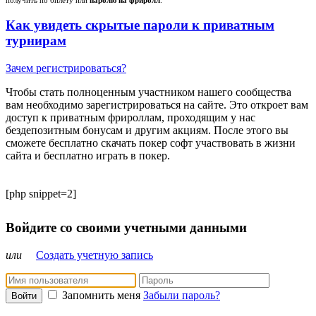
получить по билету или
паролю на фриролл
.
Как увидеть скрытые пароли к приватным
турнирам
Зачем регистрироваться?
Чтобы стать полноценным участником нашего сообщества
вам необходимо зарегистрироваться на сайте. Это откроет вам
доступ к приватным фрироллам, проходящим у нас
бездепозитным бонусам и другим акциям. После этого вы
сможете бесплатно скачать покер софт участвовать в жизни
сайта и бесплатно играть в покер.
[php snippet=2]
Войдите со своими учетными данными
или
Создать учетную запись
Запомнить меня
Забыли пароль?
Войти