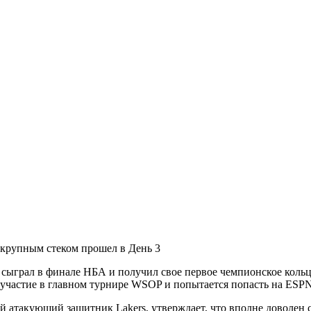
с крупным стеком прошел в День 3
ыграл в финале НБА и получил свое первое чемпионское кольцо 
участие в главном турнире WSOP и попытается попасть на ESPN,
 атакующий защитник Lakers, утверждает, что вполне доволен с