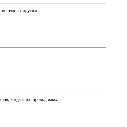
во очков с другим...
ров, когда-либо проводимых...