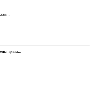
кий...
ены призы...