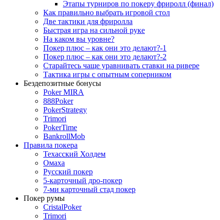
Этапы турниров по покеру фриролл (финал)
Как правильно выбрать игровой стол
Две тактики для фриролла
Быстрая игра на сильной руке
На каком вы уровне?
Покер плюс – как они это делают?-1
Покер плюс – как они это делают?-2
Старайтесь чаще уравнивать ставки на ривере
Тактика игры с опытным соперником
Бездепозитные бонусы
Poker MIRA
888Poker
PokerStrategy
Trimori
PokerTime
BankrollMob
Правила покера
Техасский Холдем
Омаха
Русский покер
5-карточный дро-покер
7-ми карточный стад покер
Покер румы
CristalPoker
Trimori