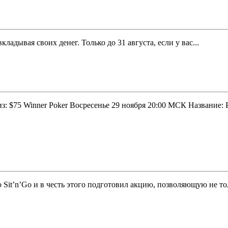
кладывая своих денег. Только до 31 августа, если у вас...
: $75 Winner Poker Восресенье 29 ноября 20:00 МСК Название: Pok
 Sit’n’Go и в честь этого подготовил акцию, позволяющую не тол