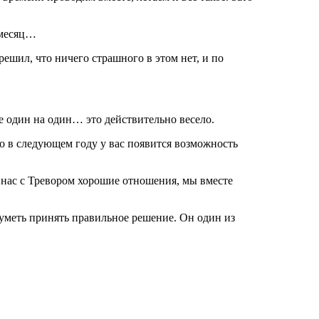
 месяц…
решил, что ничего страшного в этом нет, и по
ре один на один… это действительно весело.
то в следующем году у вас появится возможность
У нас с Тревором хорошие отношения, мы вместе
 уметь принять правильное решение. Он один из