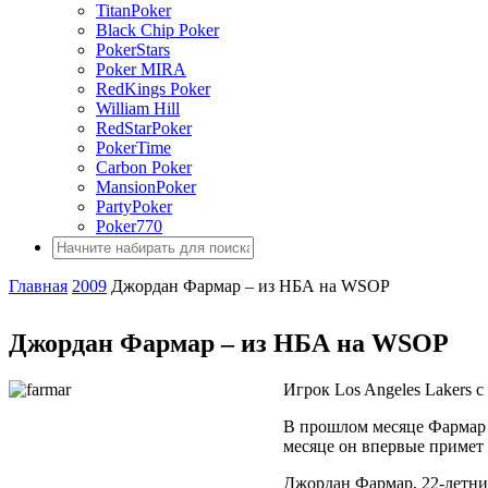
TitanPoker
Black Chip Poker
PokerStars
Poker MIRA
RedKings Poker
William Hill
RedStarPoker
PokerTime
Carbon Poker
MansionPoker
PartyPoker
Poker770
Главная
2009
Джордан Фармар – из НБА на WSOP
Джордан Фармар – из НБА на WSOP
Игрок Los Angeles Lakers 
В прошлом месяце Фармар с
месяце он впервые примет 
Джордан Фармар, 22-летний