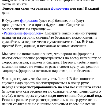
места не заняты.
Теперь мы сами устраиваем
фрироллы
для вас! Каждый
день!
В будущем
фрироллов
будет ещё больше, они будут
проводиться чаще и призы будут выше. Следите за
обновлениями на странице —
«
Расписание фрироллов
» Смотрите, какой именно турнир
назначен на сегодня, скачивайте бесплатно покер клиент и
сражайтесь за первое место с участниками сайта. Всё так
просто! Есть, однако, и несколько важных моментов.
Мы сами не понаслышке знаем, что пароли на фрироллы
имеют обыкновение распространяться по всему интернету со
скоростью звука, а может и быстрее. Поэтому, чтобы нашей
компании никто не мешал играть в своем кругу, мы решили
защищать фрироллы не только паролями, но и билетами.
Что надо сделать, чтобы получить билет? В большинстве
случаев надо просто зарегистрироваться в покер руме
перейдя и зарегистрировавшись по ссылке с нашего сайта
(а покер-рум сам распознает по ссылке, что мы члены одного
клуба), в некоторых случаях
надо ввести наш бонусный код
.
Если вы раньше уже регистрировались в покер-руме не по
нашей ссылке или не с нашим бонусным кодом, но всё же