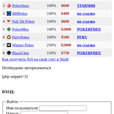
2
PokerStars
100%
$600
STARS600
3
888Poker
100%
$400
по ссылке
4
Full Tilt Poker
100%
$600
по ссылке
5
PokerMira
100%
$2000
POKERFREE
6
PartyPoker
100%
$500
PFRU
7
Winner Poker
250%
$2000
по ссылке
8
BlackChip
150%
$750
POKERFREE
Как получить $10 на свой счет в Skrill
Необходимо авторизоваться
[php snippet=3]
ВХОД:
Войти
Имя пользователя:
Пароль: