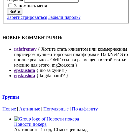
Запомнить меня
Войти
Зарегистрироваться
Забыли пароль?
НОВЫЕ КОММЕНТАРИИ:
rafafremov
{ Хотите стать клиентом или коммерческим
партнером лучшей торговой платформы в DarkNet? Это
вполне реально – ОМГ ссылка размещена в этой статье
именно для этого. mg2tor.com }
epskuslota
{ шо за хуйня }
epskuslota
{ kogda parol'? }
Группы
Новые
|
Активные
|
Популярные
|
По алфавиту
Новости покера
Активность: 1 год, 10 месяцев назад