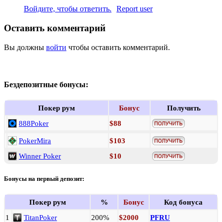
Войдите, чтобы ответить.
Report user
Оставить комментарий
Вы должны
войти
чтобы оставить комментарий.
Бездепозитные бонусы:
Покер рум
Бонус
Получить
888Poker
$88
PokerMira
$103
Winner Poker
$10
Бонусы на первый депозит:
Покер рум
%
Бонус
Код бонуса
1
TitanPoker
200%
$2000
PFRU