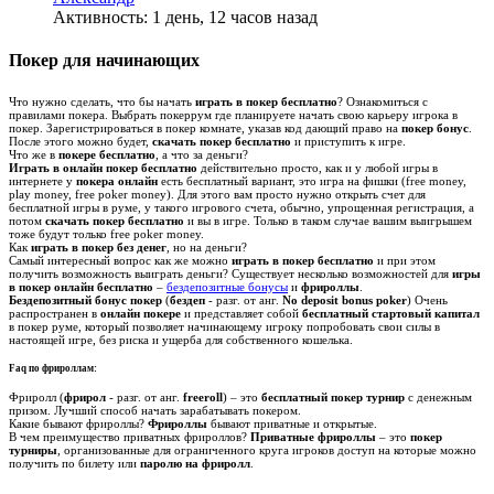
Активность: 1 день, 12 часов назад
Покер для начинающих
Что нужно сделать, что бы начать
играть в покер бесплатно
? Ознакомиться с
правилами покера. Выбрать покеррум где планируете начать свою карьеру игрока в
покер. Зарегистрироваться в покер комнате, указав код дающий право на
покер бонус
.
После этого можно будет,
скачать покер бесплатно
и приступить к игре.
Что же в
покере бесплатно
, а что за деньги?
Играть в онлайн покер бесплатно
действительно просто, как и у любой игры в
интернете у
покера онлайн
есть бесплатный вариант, это игра на фишки (free money,
play money, free poker money). Для этого вам просто нужно открыть счет для
бесплатной игры в руме, у такого игрового счета, обычно, упрощенная регистрация, а
потом
скачать покер бесплатно
и вы в игре. Только в таком случае вашим выигрышем
тоже будут только free poker money.
Как
играть в покер без денег
, но на деньги?
Самый интересный вопрос как же можно
играть в покер бесплатно
и при этом
получить возможность выиграть деньги? Существует несколько возможностей для
игры
в покер онлайн бесплатно
–
бездепозитные бонусы
и
фрироллы
.
Бездепозитный бонус покер
(
бездеп
- разг. от анг.
No deposit bonus poker
) Очень
распространен в
онлайн покере
и представляет собой
бесплатный стартовый капитал
в покер руме, который позволяет начинающему игроку попробовать свои силы в
настоящей игре, без риска и ущерба для собственного кошелька.
Faq по фрироллам:
Фриролл (
фрирол
- разг. от анг.
freeroll
) – это
бесплатный покер турнир
с денежным
призом. Лучший способ начать зарабатывать покером.
Какие бывают фрироллы?
Фрироллы
бывают приватные и открытые.
В чем преимущество приватных фрироллов?
Приватные фрироллы
– это
покер
турниры
, организованные для ограниченного круга игроков доступ на которые можно
получить по билету или
паролю на фриролл
.