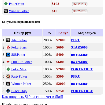
PokerMira
$103
Winner Poker
$10
Бонусы на первый депозит:
Покер рум
%
Бонус
Код бонуса
1
TitanPoker
200%
$2000
PFRU
2
PokerStars
100%
$600
STARS600
3
888Poker
100%
$400
по ссылке
4
Full Tilt Poker
100%
$600
по ссылке
5
PokerMira
100%
$2000
POKERFREE
6
PartyPoker
100%
$500
PFRU
7
Winner Poker
250%
$2000
по ссылке
8
BlackChip
150%
$750
POKERFREE
Как получить $10 на свой счет в Skrill
Необходимо авторизоваться