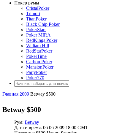
Покер румы
CristalPoker
Trimori
TitanPoker
Black Chip Poker
PokerStars
Poker MIRA
RedKings Poker
William Hill
RedStarPoker
PokerTime
Carbon Poker
MansionPoker
PartyPoker
Poker770
Главная
2009
Betway $500
Betway $500
Рум:
Betway
Дата и время: 06 06 2009 18:00 GMT
Название: $500 Happy Saturday