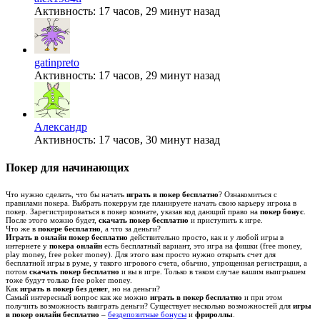
Активность: 17 часов, 29 минут назад
gatinpreto
Активность: 17 часов, 29 минут назад
Александр
Активность: 17 часов, 30 минут назад
Покер для начинающих
Что нужно сделать, что бы начать
играть в покер бесплатно
? Ознакомиться с
правилами покера. Выбрать покеррум где планируете начать свою карьеру игрока в
покер. Зарегистрироваться в покер комнате, указав код дающий право на
покер бонус
.
После этого можно будет,
скачать покер бесплатно
и приступить к игре.
Что же в
покере бесплатно
, а что за деньги?
Играть в онлайн покер бесплатно
действительно просто, как и у любой игры в
интернете у
покера онлайн
есть бесплатный вариант, это игра на фишки (free money,
play money, free poker money). Для этого вам просто нужно открыть счет для
бесплатной игры в руме, у такого игрового счета, обычно, упрощенная регистрация, а
потом
скачать покер бесплатно
и вы в игре. Только в таком случае вашим выигрышем
тоже будут только free poker money.
Как
играть в покер без денег
, но на деньги?
Самый интересный вопрос как же можно
играть в покер бесплатно
и при этом
получить возможность выиграть деньги? Существует несколько возможностей для
игры
в покер онлайн бесплатно
–
бездепозитные бонусы
и
фрироллы
.