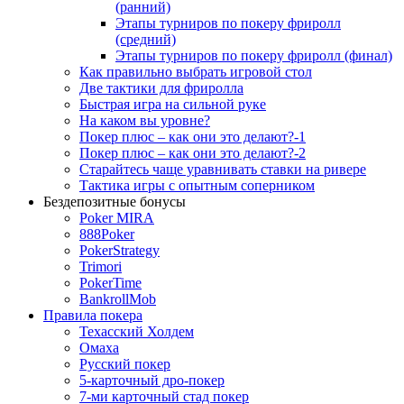
(ранний)
Этапы турниров по покеру фриролл
(средний)
Этапы турниров по покеру фриролл (финал)
Как правильно выбрать игровой стол
Две тактики для фриролла
Быстрая игра на сильной руке
На каком вы уровне?
Покер плюс – как они это делают?-1
Покер плюс – как они это делают?-2
Старайтесь чаще уравнивать ставки на ривере
Тактика игры с опытным соперником
Бездепозитные бонусы
Poker MIRA
888Poker
PokerStrategy
Trimori
PokerTime
BankrollMob
Правила покера
Техасский Холдем
Омаха
Русский покер
5-карточный дро-покер
7-ми карточный стад покер