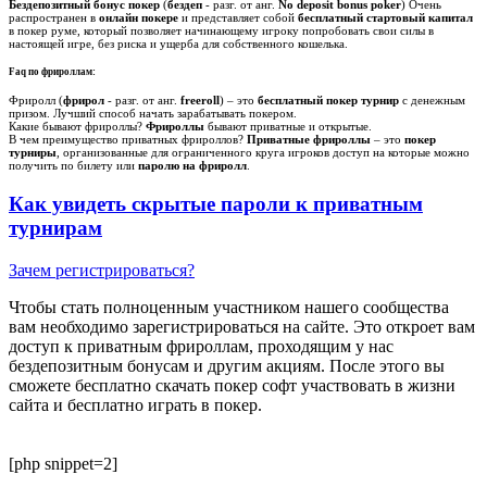
Бездепозитный бонус покер
(
бездеп
- разг. от анг.
No deposit bonus poker
) Очень
распространен в
онлайн покере
и представляет собой
бесплатный стартовый капитал
в покер руме, который позволяет начинающему игроку попробовать свои силы в
настоящей игре, без риска и ущерба для собственного кошелька.
Faq по фрироллам:
Фриролл (
фрирол
- разг. от анг.
freeroll
) – это
бесплатный покер турнир
с денежным
призом. Лучший способ начать зарабатывать покером.
Какие бывают фрироллы?
Фрироллы
бывают приватные и открытые.
В чем преимущество приватных фрироллов?
Приватные фрироллы
– это
покер
турниры
, организованные для ограниченного круга игроков доступ на которые можно
получить по билету или
паролю на фриролл
.
Как увидеть скрытые пароли к приватным
турнирам
Зачем регистрироваться?
Чтобы стать полноценным участником нашего сообщества
вам необходимо зарегистрироваться на сайте. Это откроет вам
доступ к приватным фрироллам, проходящим у нас
бездепозитным бонусам и другим акциям. После этого вы
сможете бесплатно скачать покер софт участвовать в жизни
сайта и бесплатно играть в покер.
[php snippet=2]