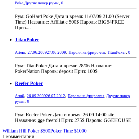
,
Poke
,
Другие покер румы
0
Рум: GoHard Poke Дата и время: 11/07/09 21.00 (Server
Time) Название: Affiliat e 500$ Пароль: BIG54FREE
Приз:...
TitanPoker
,
,
,
Artem
27.06.2009
27.06.2009
Пароли на фрироллы
,
TitanPoker
0
Рум: TitanPoker Дата и время: 28/06 Название:
PokerNation Пароль: deposit Приз: 100$
Reefer Poker
,
,
Arm0
26.09.2009
26.07.2012
Пароли на фрироллы
,
Другие покер
,
румы
0
Рум: Reefer Poker Дата и время: 26.09 14:00 site
Название: gge freeroll Приз: 275$ Пароль: GGEHOUSE
William Hill Poker $500
Poker Time $1000
1 комментарий