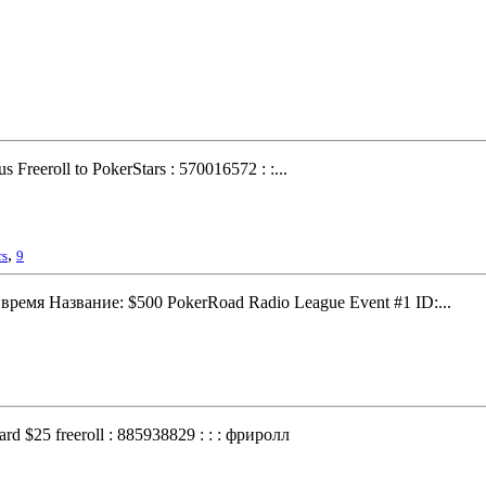
 Freeroll to PokerStars : 570016572 : :...
,
rs
9
 время Название: $500 PokerRoad Radio League Event #1 ID:...
ard $25 freeroll : 885938829 : : : фриролл