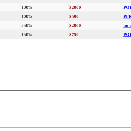
100%
$2000
PO
100%
$500
PF
250%
$2000
по 
150%
$750
PO