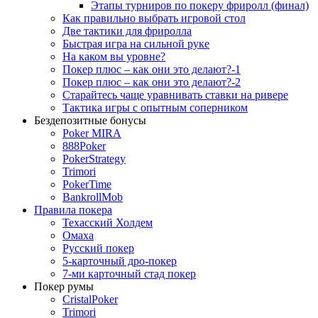
Этапы турниров по покеру фриролл (финал)
Как правильно выбрать игровой стол
Две тактики для фриролла
Быстрая игра на сильной руке
На каком вы уровне?
Покер плюс – как они это делают?-1
Покер плюс – как они это делают?-2
Старайтесь чаще уравнивать ставки на ривере
Тактика игры с опытным соперником
Бездепозитные бонусы
Poker MIRA
888Poker
PokerStrategy
Trimori
PokerTime
BankrollMob
Правила покера
Техасский Холдем
Омаха
Русский покер
5-карточный дро-покер
7-ми карточный стад покер
Покер румы
CristalPoker
Trimori