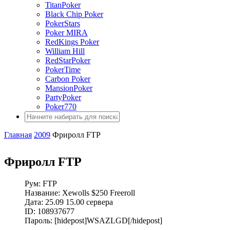
TitanPoker
Black Chip Poker
PokerStars
Poker MIRA
RedKings Poker
William Hill
RedStarPoker
PokerTime
Carbon Poker
MansionPoker
PartyPoker
Poker770
Главная
2009
Фриролл FTP
Фриролл FTP
Рум: FTP
Название: Xewolls $250 Freeroll
Дата: 25.09 15.00 сервера
ID: 108937677
Пароль: [hidepost]WSAZLGD[/hidepost]