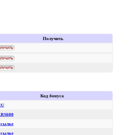
Получить
Код бонуса
RU
ARS600
ссылке
ссылке