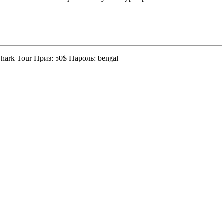
ark Tour Приз: 50$ Пароль: bengal