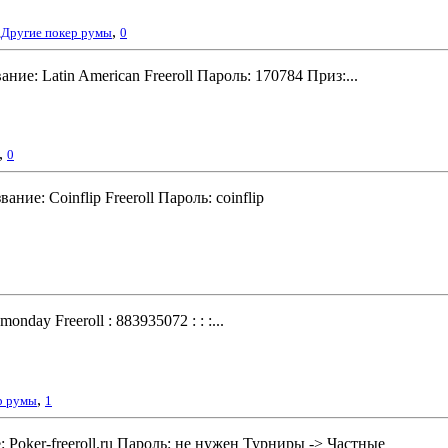
,
,
Другие покер румы
0
ние: Latin American Freeroll Пароль: 170784 Приз:...
,
0
вание: Coinflip Freeroll Пароль: coinflip
monday Freeroll : 883935072 : : :...
,
р румы
1
: Poker-freeroll.ru Пароль: не нужен Турниры -> Частные