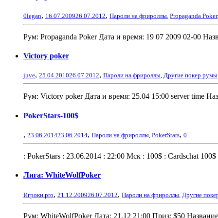
,
,
0legan
16.07.2009
26.07.2012
Пароли на фрироллы
,
Propaganda Poker
Рум: Propaganda Poker Дата и время: 19 07 2009 02-00 Назва
Victory poker
,
,
juve
25.04.2010
26.07.2012
Пароли на фрироллы
,
Другие покер румы
Рум: Victory poker Дата и время: 25.04 15:00 server time Наз
PokerStars-100$
,
,
,
23.06.2014
23.06.2014
Пароли на фрироллы
,
PokerStars
0
: PokerStars : 23.06.2014 : 22:00 Мск : 100$ : Cardschat 100$ 
Лига: WhiteWolfPoker
,
,
Игроки.pro
21.12.2009
26.07.2012
Пароли на фрироллы
,
Другие поке
Рум: WhiteWolfPoker Дата: 21.12 21:00 Приз: $50 Название