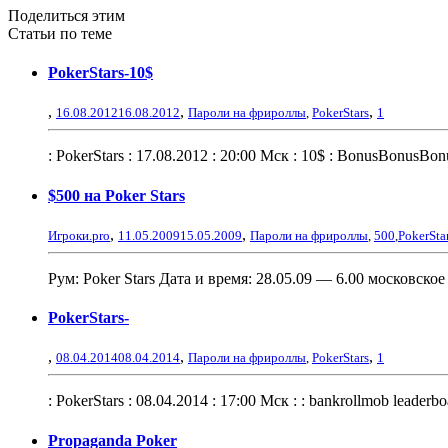
Поделиться этим
Cтатьи по теме
PokerStars-10$
,
,
,
16.08.2012
16.08.2012
Пароли на фрироллы
,
PokerStars
1
: PokerStars : 17.08.2012 : 20:00 Мск : 10$ : BonusBonusBonus
$500 на Poker Stars
,
,
Игроки.pro
11.05.2009
15.05.2009
Пароли на фрироллы
,
500
,
PokerSta
Рум: Poker Stars Дата и время: 28.05.09 — 6.00 московское
PokerStars-
,
,
,
08.04.2014
08.04.2014
Пароли на фрироллы
,
PokerStars
1
: PokerStars : 08.04.2014 : 17:00 Мск : : bankrollmob leaderbo
Propaganda Poker