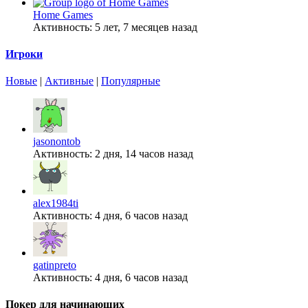
Home Games
Активность: 5 лет, 7 месяцев назад
Игроки
Новые
|
Активные
|
Популярные
jasonontob
Активность: 2 дня, 14 часов назад
alex1984ti
Активность: 4 дня, 6 часов назад
gatinpreto
Активность: 4 дня, 6 часов назад
Покер для начинающих