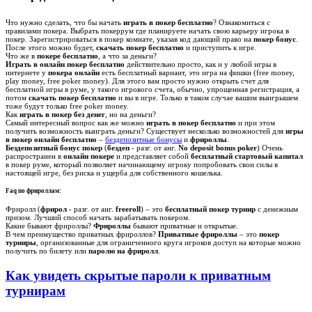
Что нужно сделать, что бы начать
играть в покер бесплатно
? Ознакомиться с
правилами покера. Выбрать покеррум где планируете начать свою карьеру игрока в
покер. Зарегистрироваться в покер комнате, указав код дающий право на
покер бонус
.
После этого можно будет,
скачать покер бесплатно
и приступить к игре.
Что же в
покере бесплатно
, а что за деньги?
Играть в онлайн покер бесплатно
действительно просто, как и у любой игры в
интернете у
покера онлайн
есть бесплатный вариант, это игра на фишки (free money,
play money, free poker money). Для этого вам просто нужно открыть счет для
бесплатной игры в руме, у такого игрового счета, обычно, упрощенная регистрация, а
потом
скачать покер бесплатно
и вы в игре. Только в таком случае вашим выигрышем
тоже будут только free poker money.
Как
играть в покер без денег
, но на деньги?
Самый интересный вопрос как же можно
играть в покер бесплатно
и при этом
получить возможность выиграть деньги? Существует несколько возможностей для
игры
в покер онлайн бесплатно
–
бездепозитные бонусы
и
фрироллы
.
Бездепозитный бонус покер
(
бездеп
- разг. от анг.
No deposit bonus poker
) Очень
распространен в
онлайн покере
и представляет собой
бесплатный стартовый капитал
в покер руме, который позволяет начинающему игроку попробовать свои силы в
настоящей игре, без риска и ущерба для собственного кошелька.
Faq по фрироллам:
Фриролл (
фрирол
- разг. от анг.
freeroll
) – это
бесплатный покер турнир
с денежным
призом. Лучший способ начать зарабатывать покером.
Какие бывают фрироллы?
Фрироллы
бывают приватные и открытые.
В чем преимущество приватных фрироллов?
Приватные фрироллы
– это
покер
турниры
, организованные для ограниченного круга игроков доступ на которые можно
получить по билету или
паролю на фриролл
.
Как увидеть скрытые пароли к приватным
турнирам