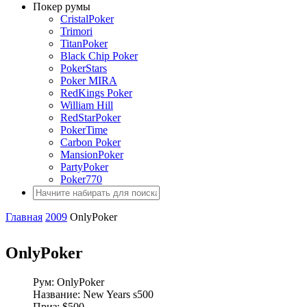
Покер румы
CristalPoker
Trimori
TitanPoker
Black Chip Poker
PokerStars
Poker MIRA
RedKings Poker
William Hill
RedStarPoker
PokerTime
Carbon Poker
MansionPoker
PartyPoker
Poker770
Главная
2009
OnlyPoker
OnlyPoker
Рум: OnlyPoker
Название: New Years s500
Приз: $500