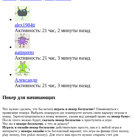
alex1984ti
Активность: 21 час, 2 минуты назад
gatinpreto
Активность: 21 час, 3 минуты назад
Александр
Активность: 21 час, 3 минуты назад
Покер для начинающих
Что нужно сделать, что бы начать
играть в покер бесплатно
? Ознакомиться с
правилами покера. Выбрать покеррум где планируете начать свою карьеру игрока в
покер. Зарегистрироваться в покер комнате, указав код дающий право на
покер бонус
.
После этого можно будет,
скачать покер бесплатно
и приступить к игре.
Что же в
покере бесплатно
, а что за деньги?
Играть в онлайн покер бесплатно
действительно просто, как и у любой игры в
интернете у
покера онлайн
есть бесплатный вариант, это игра на фишки (free money,
play money, free poker money). Для этого вам просто нужно открыть счет для