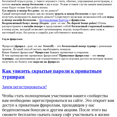
бесплатной игры в руме, у такого игрового счета, обычно, упрощенная регистрация, а
потом
скачать покер бесплатно
и вы в игре. Только в таком случае вашим выигрышем
тоже будут только free poker money.
Как
играть в покер без денег
, но на деньги?
Самый интересный вопрос как же можно
играть в покер бесплатно
и при этом
получить возможность выиграть деньги? Существует несколько возможностей для
игры
в покер онлайн бесплатно
–
бездепозитные бонусы
и
фрироллы
.
Бездепозитный бонус покер
(
бездеп
- разг. от анг.
No deposit bonus poker
) Очень
распространен в
онлайн покере
и представляет собой
бесплатный стартовый капитал
в покер руме, который позволяет начинающему игроку попробовать свои силы в
настоящей игре, без риска и ущерба для собственного кошелька.
Faq по фрироллам:
Фриролл (
фрирол
- разг. от анг.
freeroll
) – это
бесплатный покер турнир
с денежным
призом. Лучший способ начать зарабатывать покером.
Какие бывают фрироллы?
Фрироллы
бывают приватные и открытые.
В чем преимущество приватных фрироллов?
Приватные фрироллы
– это
покер
турниры
, организованные для ограниченного круга игроков доступ на которые можно
получить по билету или
паролю на фриролл
.
Как увидеть скрытые пароли к приватным
турнирам
Зачем регистрироваться?
Чтобы стать полноценным участником нашего сообщества
вам необходимо зарегистрироваться на сайте. Это откроет вам
доступ к приватным фрироллам, проходящим у нас
бездепозитным бонусам и другим акциям. После этого вы
сможете бесплатно скачать покер софт участвовать в жизни