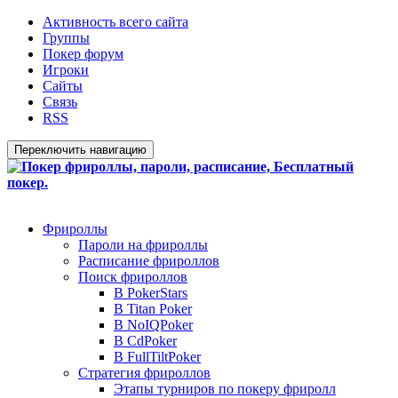
Активность всего сайта
Группы
Покер форум
Игроки
Сайты
Связь
RSS
Переключить навигацию
Фрироллы
Пароли на фрироллы
Расписание фрироллов
Поиск фрироллов
В PokerStars
В Titan Poker
В NoIQPoker
В CdPoker
В FullTiltPoker
Стратегия фрироллов
Этапы турниров по покеру фриролл