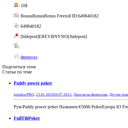
: 10$
: BonusBonusBonus Freeroll ID:649840182
: 649840182
: [hidepost]EREVBNYNO[/hidepost]
:
:
фриролл
Поделиться этим
Cтатьи по теме
Paddy power poker
,
,
grindercPRO
23.01.2010
26.07.2012
Пароли на фрироллы
,
Другие пок
Рум:Paddy power poker Названеи:€5000 PokerEuropa IO Fre
FullTiltPoker