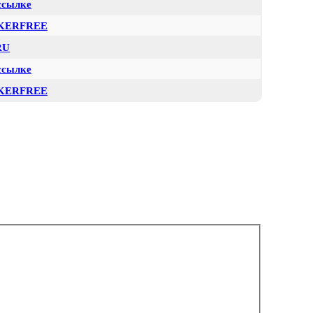
ссылке
KERFREE
RU
ссылке
KERFREE