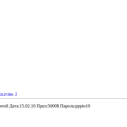
,
ер румы
3
eroll Дата:15.02.10 Приз:5000$ Пароль:pppio10