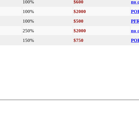
100%
$600
по 
100%
$2000
PO
100%
$500
PF
250%
$2000
по 
150%
$750
PO