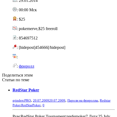
: 29.01.2014
: 00:00 Мск
: $25
: pokernerve,$25 freeroll
: 854697512
: [hidepost]454666[/hidepost]
:
:
фриролл
Поделиться этим
Cтатьи по теме
RedStar Poker
,
,
grindercPRO
20.07.2009
20.07.2009
Пароли на фрироллы
,
Redstar
,
Poker
,
RedStarPoker
0
Рум:RedStar Poker Tournament:preferpoker7 Дата:25 July