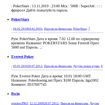
: PokerStars : 13.11.2019 : 23:00 Мск : 500$ : SuperJob : : : :
фриролл Дайте пожалуйста пароль
PokerStars
,
,
,
04.02.2010
04.02.2010
Пароли на фрироллы
,
PokerStars
7
Рум: PokerStars Дата и время: 7.02 12.00 по серверному
времени Название: POKERSTARS Sonar Freeroll Приз:
5000 usd Пароль: ...
Everest Poker
,
,
,
05.01.2010
26.07.2012
Пароли на фрироллы
,
Другие покер румы
0
Рум: Everest Poker Дата и время: 10.01 18:00 GMT
Название: Pokerkoenig.net Приз: $100 Пароль: liga1002
Коммент: ID37697745
Bwin
,
,
grindercPRO
12.12.2009
26.07.2012
Пароли на фрироллы
,
Другие