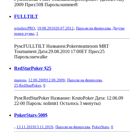
2009 Приз:50$ Пароль:summer8
FULLTILT
,
,
grindercPRO
19.08.2010
26.07.2012
Пароли на фрироллы
,
Другие
,
покер румы
1
Рум:FULLTILT Названеи:Pokersteamroom MRT
Tournament Дата:29.08.2010 17:00ET Приз:25
Пароль:suewalke
RedStarPoker $25
,
,
manora
12.06.2009
12.06.2009
Пароли на фрироллы
,
,
25
,
RedStarPoker
0
Рум:RedStarPoker Название: KrutoPoker Дата: 12.06.09
22-00 Пароль: nolimit1 Осталось 3 минуты)
PokerStars-500$
,
,
,
13.11.2019
13.11.2019
Пароли на фрироллы
,
PokerStars
0