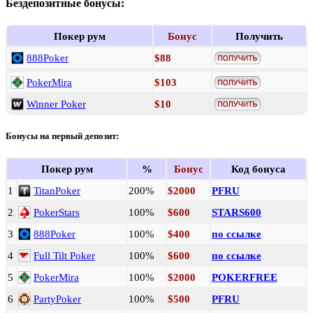
Бездепозитные бонусы:
Покер рум
Бонус
Получить
888Poker
$88
PokerMira
$103
Winner Poker
$10
Бонусы на первый депозит:
Покер рум
%
Бонус
Код бонуса
1
TitanPoker
200%
$2000
PFRU
2
PokerStars
100%
$600
STARS600
3
888Poker
100%
$400
по ссылке
4
Full Tilt Poker
100%
$600
по ссылке
5
PokerMira
100%
$2000
POKERFREE
6
PartyPoker
100%
$500
PFRU