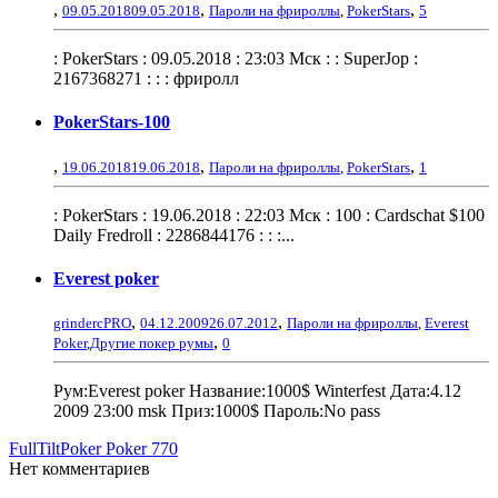
,
,
,
09.05.2018
09.05.2018
Пароли на фрироллы
,
PokerStars
5
: PokerStars : 09.05.2018 : 23:03 Мск : : SuperJop :
2167368271 : : : фриролл
PokerStars-100
,
,
,
19.06.2018
19.06.2018
Пароли на фрироллы
,
PokerStars
1
: PokerStars : 19.06.2018 : 22:03 Мск : 100 : Cardschat $100
Daily Fredroll : 2286844176 : : :...
Everest poker
,
,
grindercPRO
04.12.2009
26.07.2012
Пароли на фрироллы
,
Everest
,
Poker
,
Другие покер румы
0
Рум:Everest poker Название:1000$ Winterfest Дата:4.12
2009 23:00 msk Приз:1000$ Пароль:No pass
FullTiltPoker
Poker 770
Нет комментариев