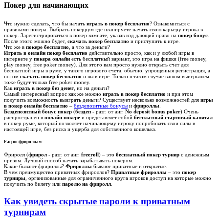
Покер для начинающих
Что нужно сделать, что бы начать
играть в покер бесплатно
? Ознакомиться с
правилами покера. Выбрать покеррум где планируете начать свою карьеру игрока в
покер. Зарегистрироваться в покер комнате, указав код дающий право на
покер бонус
.
После этого можно будет,
скачать покер бесплатно
и приступить к игре.
Что же в
покере бесплатно
, а что за деньги?
Играть в онлайн покер бесплатно
действительно просто, как и у любой игры в
интернете у
покера онлайн
есть бесплатный вариант, это игра на фишки (free money,
play money, free poker money). Для этого вам просто нужно открыть счет для
бесплатной игры в руме, у такого игрового счета, обычно, упрощенная регистрация, а
потом
скачать покер бесплатно
и вы в игре. Только в таком случае вашим выигрышем
тоже будут только free poker money.
Как
играть в покер без денег
, но на деньги?
Самый интересный вопрос как же можно
играть в покер бесплатно
и при этом
получить возможность выиграть деньги? Существует несколько возможностей для
игры
в покер онлайн бесплатно
–
бездепозитные бонусы
и
фрироллы
.
Бездепозитный бонус покер
(
бездеп
- разг. от анг.
No deposit bonus poker
) Очень
распространен в
онлайн покере
и представляет собой
бесплатный стартовый капитал
в покер руме, который позволяет начинающему игроку попробовать свои силы в
настоящей игре, без риска и ущерба для собственного кошелька.
Faq по фрироллам:
Фриролл (
фрирол
- разг. от анг.
freeroll
) – это
бесплатный покер турнир
с денежным
призом. Лучший способ начать зарабатывать покером.
Какие бывают фрироллы?
Фрироллы
бывают приватные и открытые.
В чем преимущество приватных фрироллов?
Приватные фрироллы
– это
покер
турниры
, организованные для ограниченного круга игроков доступ на которые можно
получить по билету или
паролю на фриролл
.
Как увидеть скрытые пароли к приватным
турнирам