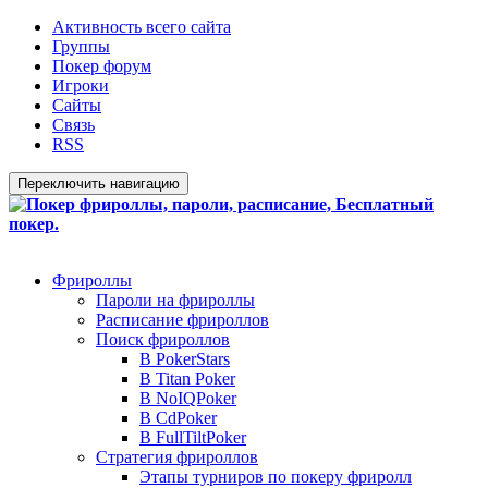
Активность всего сайта
Группы
Покер форум
Игроки
Сайты
Связь
RSS
Переключить навигацию
Фрироллы
Пароли на фрироллы
Расписание фрироллов
Поиск фрироллов
В PokerStars
В Titan Poker
В NoIQPoker
В CdPoker
В FullTiltPoker
Стратегия фрироллов
Этапы турниров по покеру фриролл