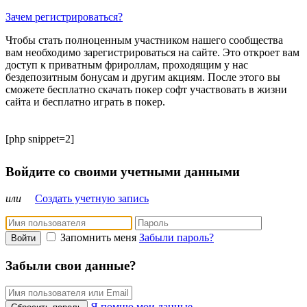
Зачем регистрироваться?
Чтобы стать полноценным участником нашего сообщества
вам необходимо зарегистрироваться на сайте. Это откроет вам
доступ к приватным фрироллам, проходящим у нас
бездепозитным бонусам и другим акциям. После этого вы
сможете бесплатно скачать покер софт участвовать в жизни
сайта и бесплатно играть в покер.
[php snippet=2]
Войдите со своими учетными данными
или
Создать учетную запись
Запомнить меня
Забыли пароль?
Войти
Забыли свои данные?
Я помню мои данные