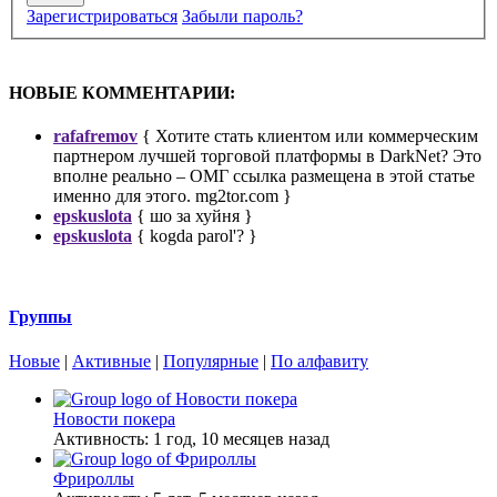
Зарегистрироваться
Забыли пароль?
НОВЫЕ КОММЕНТАРИИ:
rafafremov
{ Хотите стать клиентом или коммерческим
партнером лучшей торговой платформы в DarkNet? Это
вполне реально – ОМГ ссылка размещена в этой статье
именно для этого. mg2tor.com }
epskuslota
{ шо за хуйня }
epskuslota
{ kogda parol'? }
Группы
Новые
|
Активные
|
Популярные
|
По алфавиту
Новости покера
Активность: 1 год, 10 месяцев назад
Фрироллы