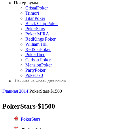
Покер румы
CristalPoker
Trimori
TitanPoker
Black Chip Poker
PokerStars
Poker MIRA
RedKings Poker
William Hill
RedStarPoker
PokerTime
Carbon Poker
MansionPoker
PartyPoker
Poker770
Главная
2014
PokerStars-$1500
PokerStars-$1500
:
PokerStars