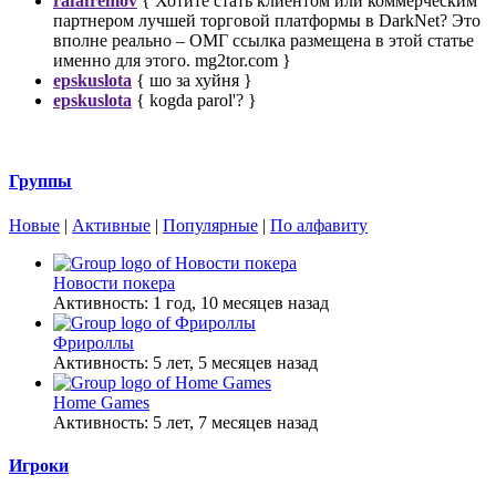
rafafremov
{ Хотите стать клиентом или коммерческим
партнером лучшей торговой платформы в DarkNet? Это
вполне реально – ОМГ ссылка размещена в этой статье
именно для этого. mg2tor.com }
epskuslota
{ шо за хуйня }
epskuslota
{ kogda parol'? }
Группы
Новые
|
Активные
|
Популярные
|
По алфавиту
Новости покера
Активность: 1 год, 10 месяцев назад
Фрироллы
Активность: 5 лет, 5 месяцев назад
Home Games
Активность: 5 лет, 7 месяцев назад
Игроки