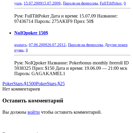
,
,
,
yura
15.07.2009
15.07.2009
Пароли на фрироллы
,
FullTiltPoker
0
Рум: FullTiltPoker Дата и время: 15.07.09 Название:
97436714 Пароль: 275AKIF9 Приз: 50$
NoIQpoker 150$
,
,
gustavs
07.06.2009
26.07.2012
Пароли на фрироллы
,
Другие покер
,
румы
0
Рум: NoIQpoker Название: Pokerbonus monthly freeroll ID
5938325 Приз: $150 Дата и время: 19.06.09 — 21:00 мск
Пароль: GAGAKAMEL1
PokerStars-$1500
PokerStars-$25
Нет комментариев
Оставить комментарий
Вы должны
войти
чтобы оставить комментарий.