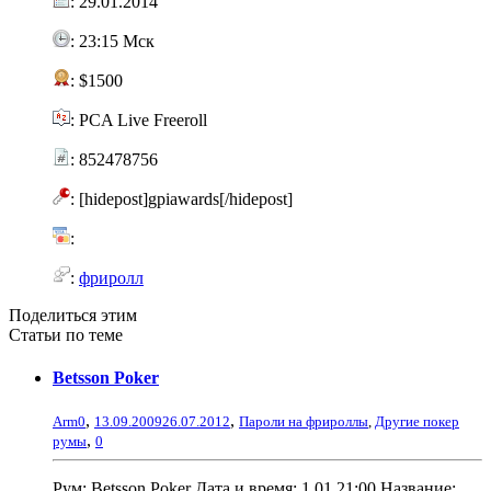
: 29.01.2014
: 23:15 Мск
: $1500
: PCA Live Freeroll
: 852478756
: [hidepost]gpiawards[/hidepost]
:
:
фриролл
Поделиться этим
Cтатьи по теме
Betsson Poker
,
,
Arm0
13.09.2009
26.07.2012
Пароли на фрироллы
,
Другие покер
,
румы
0
Рум: Betsson Poker Дата и время: 1.01 21:00 Название: