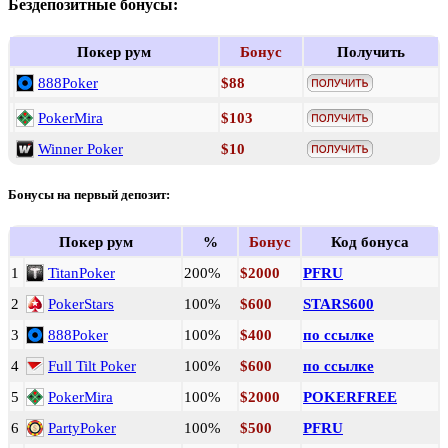
Бездепозитные бонусы:
Покер рум
Бонус
Получить
888Poker
$88
PokerMira
$103
Winner Poker
$10
Бонусы на первый депозит:
Покер рум
%
Бонус
Код бонуса
1
TitanPoker
200%
$2000
PFRU
2
PokerStars
100%
$600
STARS600
3
888Poker
100%
$400
по ссылке
4
Full Tilt Poker
100%
$600
по ссылке
5
PokerMira
100%
$2000
POKERFREE
6
PartyPoker
100%
$500
PFRU