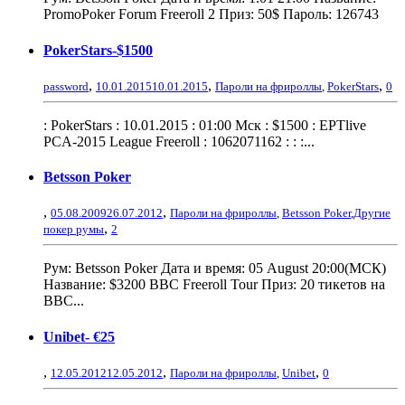
PromoPoker Forum Freeroll 2 Приз: 50$ Пароль: 126743
PokerStars-$1500
,
,
,
password
10.01.2015
10.01.2015
Пароли на фрироллы
,
PokerStars
0
: PokerStars : 10.01.2015 : 01:00 Мск : $1500 : EPTlive
PCA-2015 League Freeroll : 1062071162 : : :...
Betsson Poker
,
,
05.08.2009
26.07.2012
Пароли на фрироллы
,
Betsson Poker
,
Другие
,
покер румы
2
Рум: Betsson Poker Дата и время: 05 August 20:00(МСК)
Название: $3200 BBC Freeroll Tour Приз: 20 тикетов на
BBC...
Unibet- €25
,
,
,
12.05.2012
12.05.2012
Пароли на фрироллы
,
Unibet
0