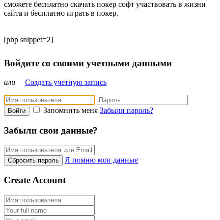
сможете бесплатно скачать покер софт участвовать в жизни
сайта и бесплатно играть в покер.
[php snippet=2]
Войдите со своими учетными данными
или
Создать учетную запись
Запомнить меня
Забыли пароль?
Войти
Забыли свои данные?
Я помню мои данные
Сбросить пароль
Create Account