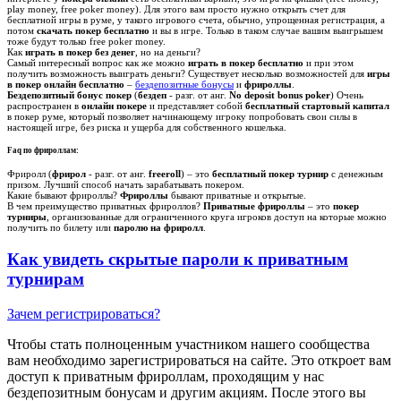
play money, free poker money). Для этого вам просто нужно открыть счет для
бесплатной игры в руме, у такого игрового счета, обычно, упрощенная регистрация, а
потом
скачать покер бесплатно
и вы в игре. Только в таком случае вашим выигрышем
тоже будут только free poker money.
Как
играть в покер без денег
, но на деньги?
Самый интересный вопрос как же можно
играть в покер бесплатно
и при этом
получить возможность выиграть деньги? Существует несколько возможностей для
игры
в покер онлайн бесплатно
–
бездепозитные бонусы
и
фрироллы
.
Бездепозитный бонус покер
(
бездеп
- разг. от анг.
No deposit bonus poker
) Очень
распространен в
онлайн покере
и представляет собой
бесплатный стартовый капитал
в покер руме, который позволяет начинающему игроку попробовать свои силы в
настоящей игре, без риска и ущерба для собственного кошелька.
Faq по фрироллам:
Фриролл (
фрирол
- разг. от анг.
freeroll
) – это
бесплатный покер турнир
с денежным
призом. Лучший способ начать зарабатывать покером.
Какие бывают фрироллы?
Фрироллы
бывают приватные и открытые.
В чем преимущество приватных фрироллов?
Приватные фрироллы
– это
покер
турниры
, организованные для ограниченного круга игроков доступ на которые можно
получить по билету или
паролю на фриролл
.
Как увидеть скрытые пароли к приватным
турнирам
Зачем регистрироваться?
Чтобы стать полноценным участником нашего сообщества
вам необходимо зарегистрироваться на сайте. Это откроет вам
доступ к приватным фрироллам, проходящим у нас
бездепозитным бонусам и другим акциям. После этого вы