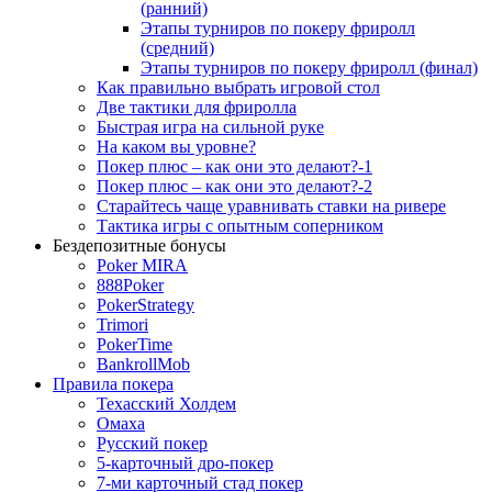
(ранний)
Этапы турниров по покеру фриролл
(средний)
Этапы турниров по покеру фриролл (финал)
Как правильно выбрать игровой стол
Две тактики для фриролла
Быстрая игра на сильной руке
На каком вы уровне?
Покер плюс – как они это делают?-1
Покер плюс – как они это делают?-2
Старайтесь чаще уравнивать ставки на ривере
Тактика игры с опытным соперником
Бездепозитные бонусы
Poker MIRA
888Poker
PokerStrategy
Trimori
PokerTime
BankrollMob
Правила покера
Техасский Холдем
Омаха
Русский покер
5-карточный дро-покер
7-ми карточный стад покер