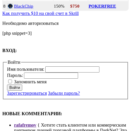
8
BlackChip
150%
$750
POKERFREE
Как получить $10 на свой счет в Skrill
Необходимо авторизоваться
[php snippet=3]
ВХОД:
Войти
Имя пользователя:
Пароль:
Запомнить меня
Войти
Зарегистрироваться
Забыли пароль?
НОВЫЕ КОММЕНТАРИИ:
rafafremov
{ Хотите стать клиентом или коммерческим
партнером лучшей торговой платформы в DarkNet? Это