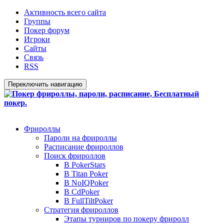
Активность всего сайта
Группы
Покер форум
Игроки
Сайты
Связь
RSS
Переключить навигацию
Фрироллы
Пароли на фрироллы
Расписание фрироллов
Поиск фрироллов
В PokerStars
В Titan Poker
В NoIQPoker
В CdPoker
В FullTiltPoker
Стратегия фрироллов
Этапы турниров по покеру фриролл