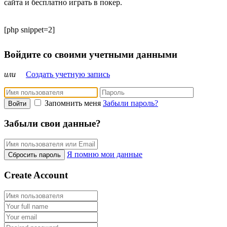
сайта и бесплатно играть в покер.
[php snippet=2]
Войдите со своими учетными данными
или
Создать учетную запись
Запомнить меня
Забыли пароль?
Войти
Забыли свои данные?
Я помню мои данные
Сбросить пароль
Create Account