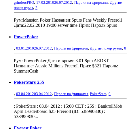
,
,
grindercPRO
17.02.2010
26.07.2012
Пароли на фрироллы
,
Другие
,
покер румы
2
Рум:Mansion Poker Названеи:Spurs Fans Weekly Freeroll
Дата:22.02.2010 19:00 server time Приз: Пароль:Spurs
PowerPoker
,
,
,
03.01.2010
26.07.2012
Пароли на фрироллы
,
Другие покер румы
0
Рум: PowerPoker Дата и время: 3.01 8pm AEDST
Название: Aussie Millions Freeroll Приз: $321 Пароль:
SummerCash
PokerStars-25$
,
,
,
03.04.2012
03.04.2012
Пароли на фрироллы
,
PokerStars
0
: PokerStars : 03.04.2012 : 15:00 CET : 25$ : BankrollMob
April Leaderboard $25 Freeroll (ID: 538990830) :
538990830...
Everest Poker