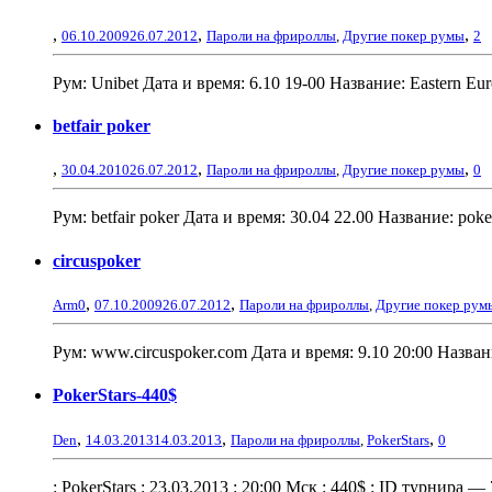
,
,
,
06.10.2009
26.07.2012
Пароли на фрироллы
,
Другие покер румы
2
Рум: Unibet Дата и время: 6.10 19-00 Название: Eastern Eur
betfair poker
,
,
,
30.04.2010
26.07.2012
Пароли на фрироллы
,
Другие покер румы
0
Рум: betfair poker Дата и время: 30.04 22.00 Название: po
circuspoker
,
,
Arm0
07.10.2009
26.07.2012
Пароли на фрироллы
,
Другие покер рум
Рум: www.circuspoker.com Дата и время: 9.10 20:00 Назван
PokerStars-440$
,
,
,
Den
14.03.2013
14.03.2013
Пароли на фрироллы
,
PokerStars
0
: PokerStars : 23.03.2013 : 20:00 Мск : 440$ : ID турнира —