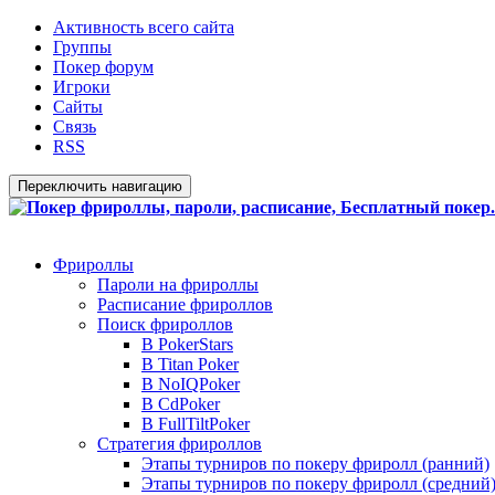
Активность всего сайта
Группы
Покер форум
Игроки
Сайты
Связь
RSS
Переключить навигацию
Фрироллы
Пароли на фрироллы
Расписание фрироллов
Поиск фрироллов
В PokerStars
В Titan Poker
В NoIQPoker
В CdPoker
В FullTiltPoker
Стратегия фрироллов
Этапы турниров по покеру фриролл (ранний)
Этапы турниров по покеру фриролл (средний