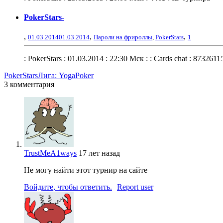
PokerStars-
,
,
,
01.03.2014
01.03.2014
Пароли на фрироллы
,
PokerStars
1
: PokerStars : 01.03.2014 : 22:30 Мск : : Cards chat : 8732611
PokerStars
Лига: YogaPoker
3 комментария
TrustMeA1ways
17 лет назад
Не могу найти этот турнир на сайте
Войдите, чтобы ответить.
Report user