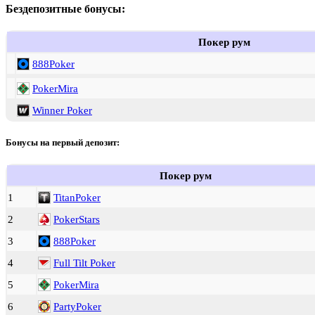
Бездепозитные бонусы:
Покер рум
888Poker
PokerMira
Winner Poker
Бонусы на первый депозит:
Покер рум
1
TitanPoker
2
PokerStars
3
888Poker
4
Full Tilt Poker
5
PokerMira
6
PartyPoker