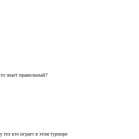
-то знает правильный?
 у тех кто играет в этом турнире