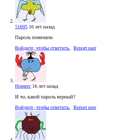
51695
16 лет назад
Пароль поменяли
Войдите, чтобы ответить.
Report user
Homerc
16 лет назад
И чо, какой пароль верный?
Войдите, чтобы ответить.
Report user