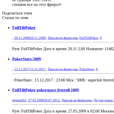
спешим все на этот фрирол!
Поделиться этим
Cтатьи по теме
FullTiltPoker
,
,
,
26.11.2009
26.11.2009
Пароли на фрироллы
,
FullTiltPoker
0
Рум: FullTiltPoker Дата и время: 26.11 2,00 Название: 114
PokerStars-500$
,
,
,
13.12.2017
13.12.2017
Пароли на фрироллы
,
PokerStars
0
: PokerStars : 13.12.2017 : 23:00 Мск : 500$ : superJob freeroll
FullTiltPoker pokerspace freeroll 100$
,
,
demsan92
27.05.2009
26.07.2012
Пароли на фрироллы
,
Другие покер
Рум: FullTiltPoker Дата и время: 27.05.2009 в 02:00 Моск