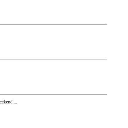
eekend ...