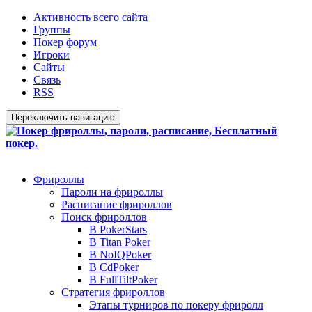
Активность всего сайта
Группы
Покер форум
Игроки
Сайты
Связь
RSS
Переключить навигацию
Фрироллы
Пароли на фрироллы
Расписание фрироллов
Поиск фрироллов
В PokerStars
В Titan Poker
В NoIQPoker
В CdPoker
В FullTiltPoker
Стратегия фрироллов
Этапы турниров по покеру фриролл