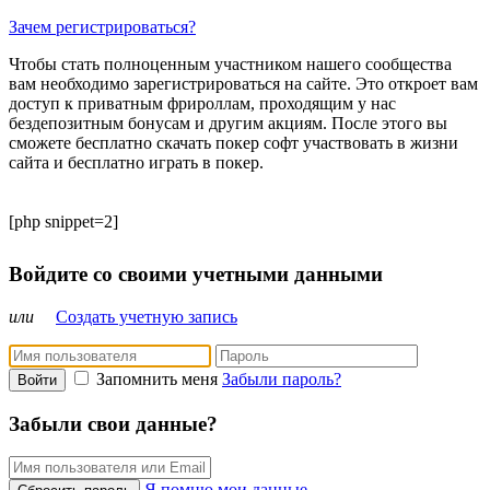
Зачем регистрироваться?
Чтобы стать полноценным участником нашего сообщества
вам необходимо зарегистрироваться на сайте. Это откроет вам
доступ к приватным фрироллам, проходящим у нас
бездепозитным бонусам и другим акциям. После этого вы
сможете бесплатно скачать покер софт участвовать в жизни
сайта и бесплатно играть в покер.
[php snippet=2]
Войдите со своими учетными данными
или
Создать учетную запись
Запомнить меня
Забыли пароль?
Войти
Забыли свои данные?
Я помню мои данные