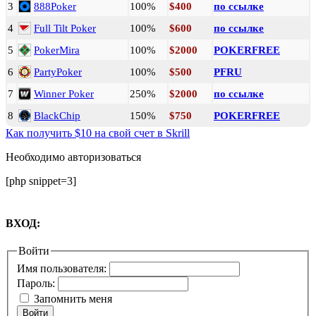
3
888Poker
100%
$400
по ссылке
4
Full Tilt Poker
100%
$600
по ссылке
5
PokerMira
100%
$2000
POKERFREE
6
PartyPoker
100%
$500
PFRU
7
Winner Poker
250%
$2000
по ссылке
8
BlackChip
150%
$750
POKERFREE
Как получить $10 на свой счет в Skrill
Необходимо авторизоваться
[php snippet=3]
ВХОД:
Войти
Имя пользователя:
Пароль:
Запомнить меня
Войти