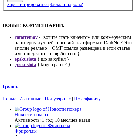
Зарегистрироваться
Забыли пароль?
НОВЫЕ КОММЕНТАРИИ:
rafafremov
{ Хотите стать клиентом или коммерческим
партнером лучшей торговой платформы в DarkNet? Это
вполне реально – ОМГ ссылка размещена в этой статье
именно для этого. mg2tor.com }
epskuslota
{ шо за хуйня }
epskuslota
{ kogda parol'? }
Группы
Новые
|
Активные
|
Популярные
|
По алфавиту
Новости покера
Активность: 1 год, 10 месяцев назад
Фрироллы