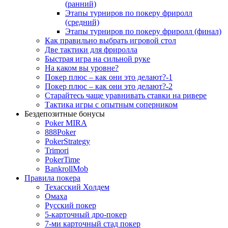
(ранний)
Этапы турниров по покеру фриролл
(средний)
Этапы турниров по покеру фриролл (финал)
Как правильно выбрать игровой стол
Две тактики для фриролла
Быстрая игра на сильной руке
На каком вы уровне?
Покер плюс – как они это делают?-1
Покер плюс – как они это делают?-2
Старайтесь чаще уравнивать ставки на ривере
Тактика игры с опытным соперником
Бездепозитные бонусы
Poker MIRA
888Poker
PokerStrategy
Trimori
PokerTime
BankrollMob
Правила покера
Техасский Холдем
Омаха
Русский покер
5-карточный дро-покер
7-ми карточный стад покер