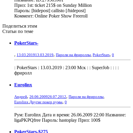
Приз: 1st: ticket 215$ on Sunday Million
Пароль: [hidepost] callisto [/hidepost]
Коммент: Online Poker Show Freeroll
Поделиться этим
Cтатьи по теме
PokerStars-
,
,
,
13.03.2019
13.03.2019
Пароли на фрироллы
,
PokerStars
0
: PokerStars : 13.03.2019 : 23:00 Мск : : SuperJob : : : :
фриролл
Eurolinx
,
,
Андрей
26.06.2009
26.07.2012
Пароли на фрироллы
,
,
Eurolinx
,
Другие покер румы
0
Рум: Eurolinx Дата и время: 26.06.2009 22:00 Название:
ligaPKPQfree Пароль: hastoplay Приз: 100$
PokerStars-$275