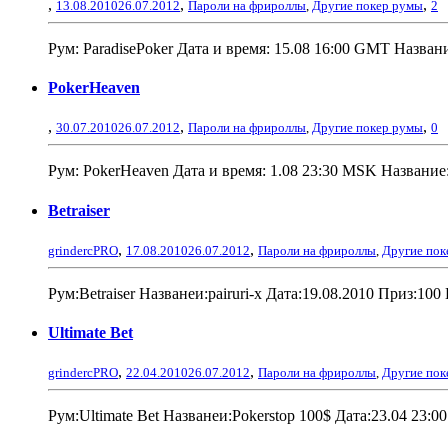
,
,
,
13.08.2010
26.07.2012
Пароли на фрироллы
,
Другие покер румы
2
Рум: ParadisePoker Дата и время: 15.08 16:00 GMT Назва
PokerHeaven
,
,
,
30.07.2010
26.07.2012
Пароли на фрироллы
,
Другие покер румы
0
Рум: PokerHeaven Дата и время: 1.08 23:30 MSK Название: A
Betraiser
,
,
grindercPRO
17.08.2010
26.07.2012
Пароли на фрироллы
,
Другие пок
Рум:Betraiser Названеи:pairuri-x Дата:19.08.2010 Приз:100
Ultimate Bet
,
,
grindercPRO
22.04.2010
26.07.2012
Пароли на фрироллы
,
Другие пок
Рум:Ultimate Bet Названеи:Pokerstop 100$ Дата:23.04 23: