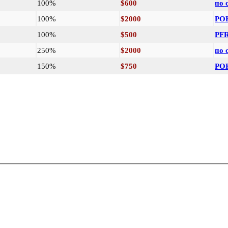
100%
$600
по 
100%
$2000
PO
100%
$500
PF
250%
$2000
по 
150%
$750
PO