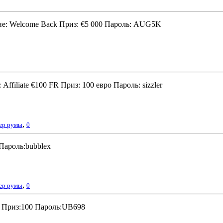
ние: Welcome Back Приз: €5 000 Пароль: AUG5K
ffiliate €100 FR Приз: 100 евро Пароль: sizzler
,
ер румы
0
 Пароль:bubblex
,
ер румы
0
00 Приз:100 Пароль:UB698