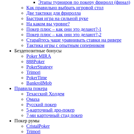
Этапы турниров по покеру фриролл (финал)
Как правильно выбрать игровой стол
Две тактики для фриролла
Быстрая игра на сильной руке
На каком вы уровне?
Покер плюс – как они это делают?-1
Покер плюс – как они это делают?-2
Старайтесь чаще уравнивать ставки на ривере
Тактика игры с опытным соперником
Бездепозитные бонусы
Poker MIRA
888Poker
PokerStrategy
Trimori
PokerTime
BankrollMob
Правила покера
Техасский Холдем
Омаха
Русский покер
5-карточный дро-покер
7-ми карточный стад покер
Покер румы
CristalPoker
Trimori