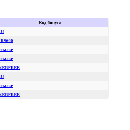
Код бонуса
RU
ARS600
ссылке
ссылке
KERFREE
RU
ссылке
KERFREE