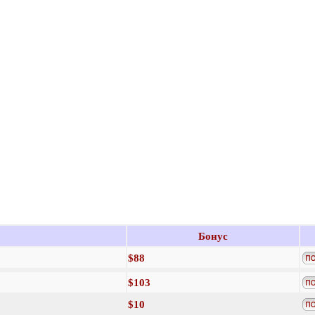
Бонус
$88
$103
$10