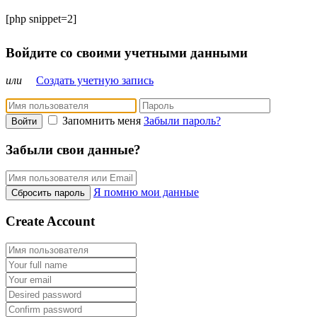
[php snippet=2]
Войдите со своими учетными данными
или
Создать учетную запись
Запомнить меня
Забыли пароль?
Войти
Забыли свои данные?
Я помню мои данные
Сбросить пароль
Create Account