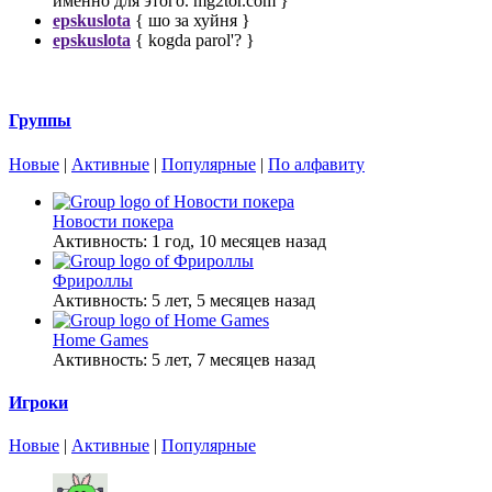
именно для этого. mg2tor.com }
epskuslota
{ шо за хуйня }
epskuslota
{ kogda parol'? }
Группы
Новые
|
Активные
|
Популярные
|
По алфавиту
Новости покера
Активность: 1 год, 10 месяцев назад
Фрироллы
Активность: 5 лет, 5 месяцев назад
Home Games
Активность: 5 лет, 7 месяцев назад
Игроки
Новые
|
Активные
|
Популярные