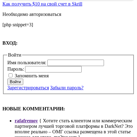
Как получить $10 на свой счет в Skrill
Необходимо авторизоваться
[php snippet=3]
ВХОД:
Войти
Имя пользователя:
Пароль:
Запомнить меня
Войти
Зарегистрироваться
Забыли пароль?
НОВЫЕ КОММЕНТАРИИ:
rafafremov
{ Хотите стать клиентом или коммерческим
партнером лучшей торговой платформы в DarkNet? Это
вполне реально – ОМГ ссылка размещена в этой статье