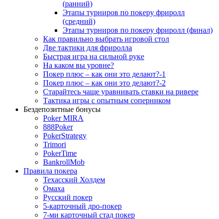
(ранний)
Этапы турниров по покеру фриролл
(средний)
Этапы турниров по покеру фриролл (финал)
Как правильно выбрать игровой стол
Две тактики для фриролла
Быстрая игра на сильной руке
На каком вы уровне?
Покер плюс – как они это делают?-1
Покер плюс – как они это делают?-2
Старайтесь чаще уравнивать ставки на ривере
Тактика игры с опытным соперником
Бездепозитные бонусы
Poker MIRA
888Poker
PokerStrategy
Trimori
PokerTime
BankrollMob
Правила покера
Техасский Холдем
Омаха
Русский покер
5-карточный дро-покер
7-ми карточный стад покер