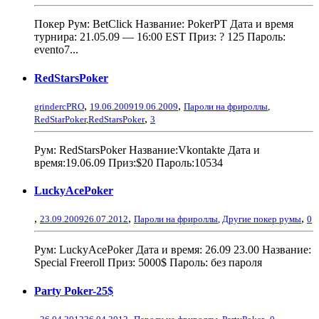
Покер Рум: BetClick Название: PokerPT Дата и время
турнира: 21.05.09 — 16:00 EST Приз: ? 125 Пароль:
evento7...
RedStarsPoker
,
,
grindercPRO
19.06.2009
19.06.2009
Пароли на фрироллы
,
,
RedStarPoker
,
RedStarsPoker
3
Рум: RedStarsPoker Название:Vkontakte Дата и
время:19.06.09 Приз:$20 Пароль:10534
LuckyAcePoker
,
,
,
23.09.2009
26.07.2012
Пароли на фрироллы
,
Другие покер румы
0
Рум: LuckyAcePoker Дата и время: 26.09 23.00 Название:
Special Freeroll Приз: 5000$ Пароль: без пароля
Party Poker-25$
,
,
,