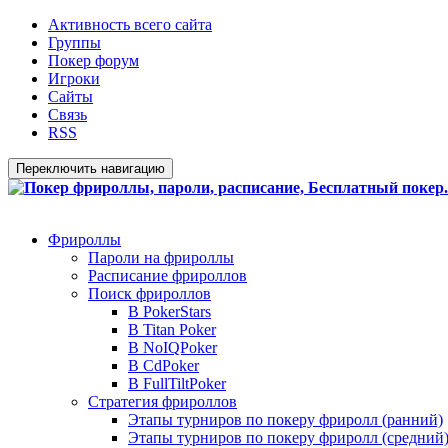
Активность всего сайта
Группы
Покер форум
Игроки
Сайты
Связь
RSS
Переключить навигацию
Фрироллы
Пароли на фрироллы
Расписание фрироллов
Поиск фрироллов
В PokerStars
В Titan Poker
В NoIQPoker
В CdPoker
В FullTiltPoker
Стратегия фрироллов
Этапы турниров по покеру фриролл (ранний)
Этапы турниров по покеру фриролл (средний