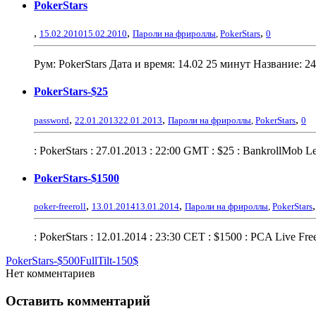
PokerStars
,
,
,
15.02.2010
15.02.2010
Пароли на фрироллы
,
PokerStars
0
Рум: PokerStars Дата и время: 14.02 25 минут Название: 
PokerStars-$25
,
,
,
password
22.01.2013
22.01.2013
Пароли на фрироллы
,
PokerStars
0
: PokerStars : 27.01.2013 : 22:00 GMT : $25 : BankrollMob Lea
PokerStars-$1500
,
,
poker-freeroll
13.01.2014
13.01.2014
Пароли на фрироллы
,
PokerStars
: PokerStars : 12.01.2014 : 23:30 CET : $1500 : PCA Live Freero
PokerStars-$500
FullTilt-150$
Нет комментариев
Оставить комментарий