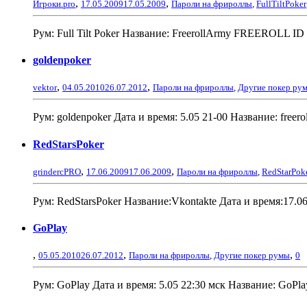
,
,
Игроки.pro
17.05.2009
17.05.2009
Пароли на фрироллы
,
FullTiltPoker
Рум: Full Tilt Poker Название: FreerollArmy FREEROLL I
goldenpoker
,
,
vektor
04.05.2010
26.07.2012
Пароли на фрироллы
,
Другие покер ру
Рум: goldenpoker Дата и время: 5.05 21-00 Название: freero
RedStarsPoker
,
,
grindercPRO
17.06.2009
17.06.2009
Пароли на фрироллы
,
RedStarPok
Рум: RedStarsPoker Название:Vkontakte Дата и время:17.0
GoPlay
,
,
,
05.05.2010
26.07.2012
Пароли на фрироллы
,
Другие покер румы
0
Рум: GoPlay Дата и время: 5.05 22:30 мск Название: GoPl