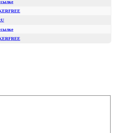
ссылке
KERFREE
RU
ссылке
KERFREE