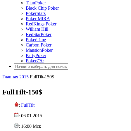
TitanPoker
Black Chip Poker
PokerStars
Poker MIRA
RedKings Poker
William Hill
RedStarPoker
PokerTime
Carbon Poker
MansionPoker
PartyPoker
Poker770
Главная
2015
FullTilt-150$
FullTilt-150$
:
FullTilt
: 06.01.2015
: 16:00 Мск