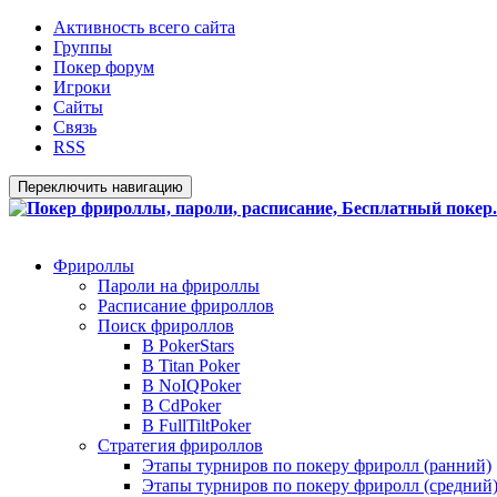
Активность всего сайта
Группы
Покер форум
Игроки
Сайты
Связь
RSS
Переключить навигацию
Фрироллы
Пароли на фрироллы
Расписание фрироллов
Поиск фрироллов
В PokerStars
В Titan Poker
В NoIQPoker
В CdPoker
В FullTiltPoker
Стратегия фрироллов
Этапы турниров по покеру фриролл (ранний)
Этапы турниров по покеру фриролл (средний