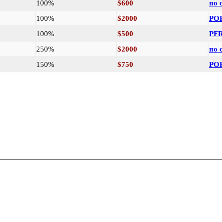
100%
$600
по 
100%
$2000
PO
100%
$500
PF
250%
$2000
по 
150%
$750
PO