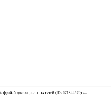
at: фрибай для социальных сетей (ID: 671844579) :...