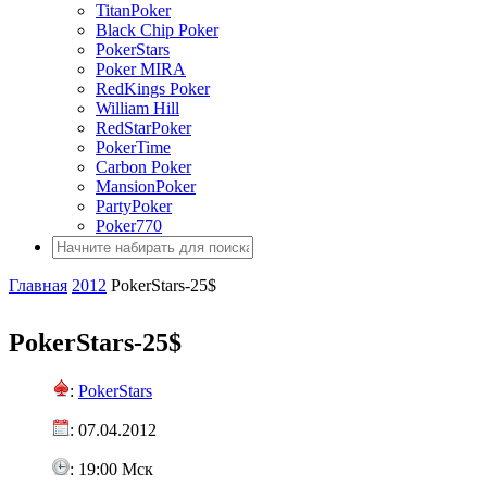
TitanPoker
Black Chip Poker
PokerStars
Poker MIRA
RedKings Poker
William Hill
RedStarPoker
PokerTime
Carbon Poker
MansionPoker
PartyPoker
Poker770
Главная
2012
PokerStars-25$
PokerStars-25$
:
PokerStars
: 07.04.2012
: 19:00 Мск