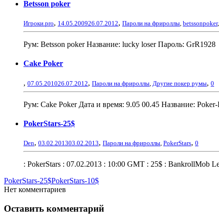
Betsson poker
,
,
Игроки.pro
14.05.2009
26.07.2012
Пароли на фрироллы
,
betssonpoker
,
Рум: Betsson poker Название: lucky loser Пароль: GrR1928
Cake Poker
,
,
,
07.05.2010
26.07.2012
Пароли на фрироллы
,
Другие покер румы
0
Рум: Cake Poker Дата и время: 9.05 00.45 Название: Poker-
PokerStars-25$
,
,
,
Den
03.02.2013
03.02.2013
Пароли на фрироллы
,
PokerStars
0
: PokerStars : 07.02.2013 : 10:00 GMT : 25$ : BankrollMob Le
PokerStars-25$
PokerStars-10$
Нет комментариев
Оставить комментарий