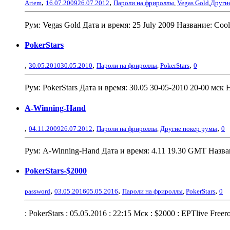
,
,
Artem
16.07.2009
26.07.2012
Пароли на фрироллы
,
Vegas Gold
,
Други
Рум: Vegas Gold Дата и время: 25 July 2009 Название: Cool
PokerStars
,
,
,
30.05.2010
30.05.2010
Пароли на фрироллы
,
PokerStars
0
Рум: PokerStars Дата и время: 30.05 30-05-2010 20-00 мск
A-Winning-Hand
,
,
,
04.11.2009
26.07.2012
Пароли на фрироллы
,
Другие покер румы
0
Рум: A-Winning-Hand Дата и время: 4.11 19.30 GMT Назва
PokerStars-$2000
,
,
,
password
03.05.2016
05.05.2016
Пароли на фрироллы
,
PokerStars
0
: PokerStars : 05.05.2016 : 22:15 Мск : $2000 : EPTlive Freerol