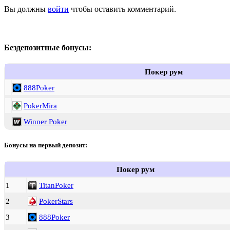
Вы должны
войти
чтобы оставить комментарий.
Бездепозитные бонусы:
Покер рум
888Poker
PokerMira
Winner Poker
Бонусы на первый депозит:
Покер рум
1
TitanPoker
2
PokerStars
3
888Poker