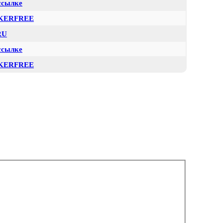
ссылке
KERFREE
RU
ссылке
KERFREE