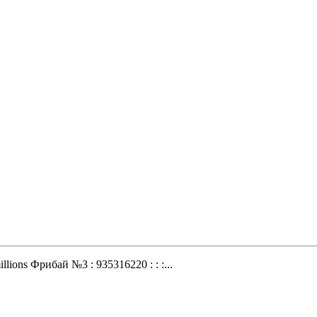
illions Фрибай №3 : 935316220 : : :...