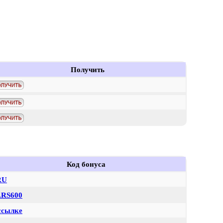
Получить
Код бонуса
RU
ARS600
ссылке