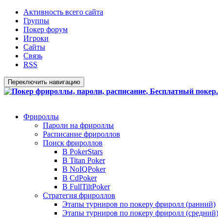
Активность всего сайта
Группы
Покер форум
Игроки
Сайты
Связь
RSS
Переключить навигацию
Фрироллы
Пароли на фрироллы
Расписание фрироллов
Поиск фрироллов
В PokerStars
В Titan Poker
В NoIQPoker
В CdPoker
В FullTiltPoker
Стратегия фрироллов
Этапы турниров по покеру фриролл (ранний)
Этапы турниров по покеру фриролл (средний