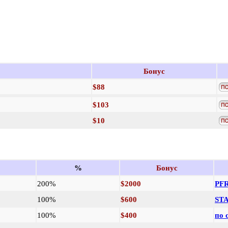
Бонус
$88
$103
$10
%
Бонус
200%
$2000
PF
100%
$600
ST
100%
$400
по 