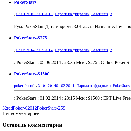
PokerStars
,
,
,
03.01.2010
03.01.2010
Пароли на фрироллы
,
PokerStars
3
Рум: PokerStars Дата и время: 3.01 22.55 Название: Invitat
PokerStars-$275
,
,
,
05.06.2014
05.06.2014
Пароли на фрироллы
,
PokerStars
2
: PokerStars : 05.06.2014 : 23:35 Мск : $275 : Online Poker Sho
PokerStars-$1500
,
,
poker-freeroll
31.01.2014
01.02.2014
Пароли на фрироллы
,
PokerStars
: PokerStars : 01.02.2014 : 23:15 Мск : $1500 : EPT Live Freer
32redPoker-€2012
PokerStars-25$
Нет комментариев
Оставить комментарий