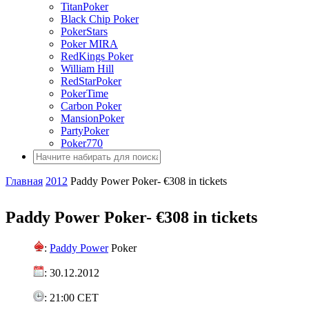
TitanPoker
Black Chip Poker
PokerStars
Poker MIRA
RedKings Poker
William Hill
RedStarPoker
PokerTime
Carbon Poker
MansionPoker
PartyPoker
Poker770
Главная
2012
Paddy Power Poker- €308 in tickets
Paddy Power Poker- €308 in tickets
:
Paddy Power
Poker
: 30.12.2012
: 21:00 CET