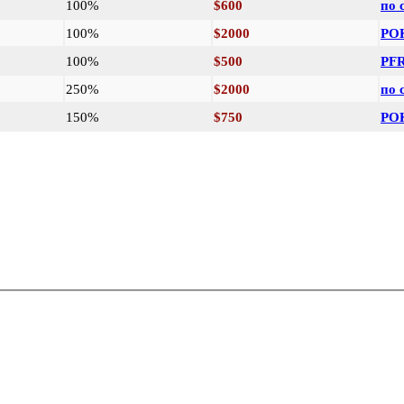
100%
$600
по 
100%
$2000
PO
100%
$500
PF
250%
$2000
по 
150%
$750
PO