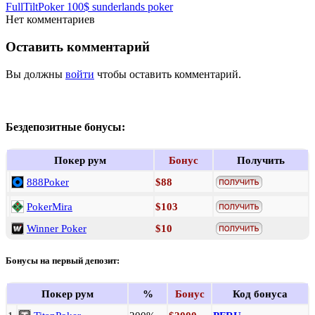
FullTiltPoker 100$
sunderlands poker
Нет комментариев
Оставить комментарий
Вы должны
войти
чтобы оставить комментарий.
Бездепозитные бонусы:
Покер рум
Бонус
Получить
888Poker
$88
PokerMira
$103
Winner Poker
$10
Бонусы на первый депозит:
Покер рум
%
Бонус
Код бонуса