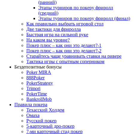
(ранний)
Этапы турниров по покеру фриролл
(средний)
Этапы турниров по покеру фриролл (финал)
Как правильно выбрать игровой стол
Две тактики для фриролла
Быстрая игра на сильной руке
На каком вы уровне?
Покер плюс – как они это делают?-1
Покер плюс – как они это делают?-2
Старайтесь чаще уравнивать ставки на ривере
Тактика игры с опытным соперником
Бездепозитные бонусы
Poker MIRA
888Poker
PokerStrategy
Trimori
PokerTime
BankrollMob
Правила покера
Техасский Холдем
Омаха
Русский покер
5-карточный дро-покер
7-ми карточный стад покер