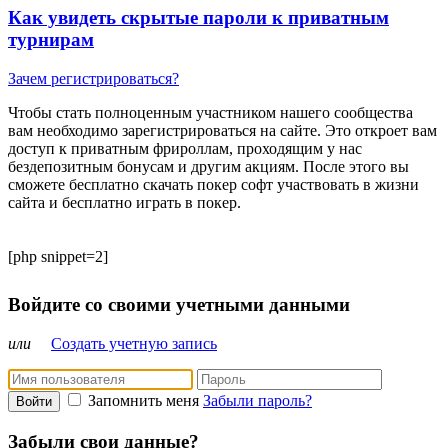
Как увидеть скрытые пароли к приватным
турнирам
Зачем регистрироваться?
Чтобы стать полноценным участником нашего сообщества
вам необходимо зарегистрироваться на сайте. Это откроет вам
доступ к приватным фрироллам, проходящим у нас
бездепозитным бонусам и другим акциям. После этого вы
сможете бесплатно скачать покер софт участвовать в жизни
сайта и бесплатно играть в покер.
[php snippet=2]
Войдите со своими учетными данными
или
Создать учетную запись
Запомнить меня
Забыли пароль?
Войти
Забыли свои данные?