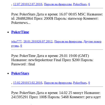
,
,
,
12.07.2010
12.07.2010
Пароли на фрироллы
,
PokerStars
6
Рум: PokerStars Дата и время: 16.07 00:05 MSC Название:
id: 284882864 Приз: 2000$ Пароль: starswsop Коммент:
Pokernews...
PokerTime
,
,
jeka777
28.01.2010
26.07.2012
Пароли на фрироллы
,
Другие покер
,
румы
0
Рум: PokerTime Дата и время: 29.01 19:00 (GMT)
Название: newfiepokertour Final Приз: $200 Пароль:
Password : final
PokerStars
,
,
,
15.02.2010
15.02.2010
Пароли на фрироллы
,
PokerStars
0
Рум: PokerStars Дата и время: 14.02 25 минут Название:
241595291 Приз: 100$ Пароль: 5468 Коммент: рега идет