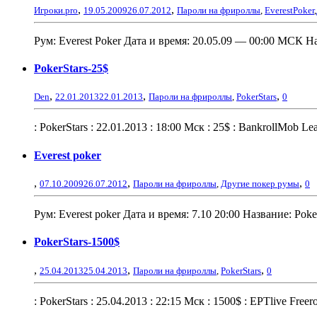
,
,
Игроки.pro
19.05.2009
26.07.2012
Пароли на фрироллы
,
EverestPoker
,
Рум: Everest Poker Дата и время: 20.05.09 — 00:00 МСК 
PokerStars-25$
,
,
,
Den
22.01.2013
22.01.2013
Пароли на фрироллы
,
PokerStars
0
: PokerStars : 22.01.2013 : 18:00 Мск : 25$ : BankrollMob Lea
Everest poker
,
,
,
07.10.2009
26.07.2012
Пароли на фрироллы
,
Другие покер румы
0
Рум: Everest poker Дата и время: 7.10 20:00 Название: Pok
PokerStars-1500$
,
,
,
25.04.2013
25.04.2013
Пароли на фрироллы
,
PokerStars
0
: PokerStars : 25.04.2013 : 22:15 Мск : 1500$ : EPTlive Freer