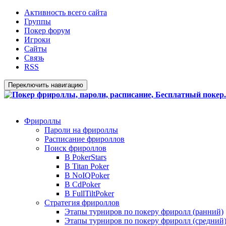
Активность всего сайта
Группы
Покер форум
Игроки
Сайты
Связь
RSS
Переключить навигацию
Фрироллы
Пароли на фрироллы
Расписание фрироллов
Поиск фрироллов
В PokerStars
В Titan Poker
В NoIQPoker
В CdPoker
В FullTiltPoker
Стратегия фрироллов
Этапы турниров по покеру фриролл (ранний)
Этапы турниров по покеру фриролл (средний