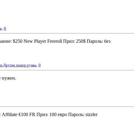
,
ы
0
ание: $250 New Player Freeroll Приз: 250$ Пароль: без
,
om
,
Другие покер румы
0
е нужен.
ffiliate €100 FR Приз: 100 евро Пароль: sizzler