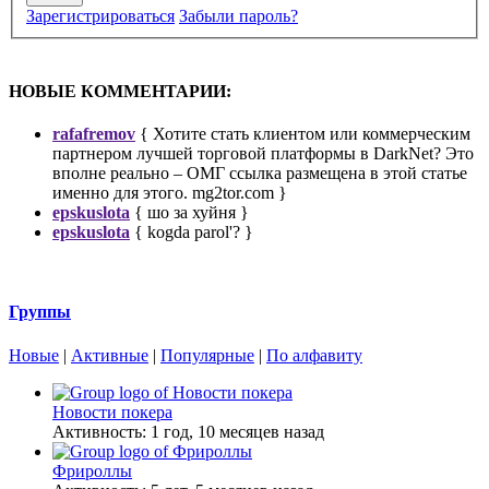
Зарегистрироваться
Забыли пароль?
НОВЫЕ КОММЕНТАРИИ:
rafafremov
{ Хотите стать клиентом или коммерческим
партнером лучшей торговой платформы в DarkNet? Это
вполне реально – ОМГ ссылка размещена в этой статье
именно для этого. mg2tor.com }
epskuslota
{ шо за хуйня }
epskuslota
{ kogda parol'? }
Группы
Новые
|
Активные
|
Популярные
|
По алфавиту
Новости покера
Активность: 1 год, 10 месяцев назад
Фрироллы