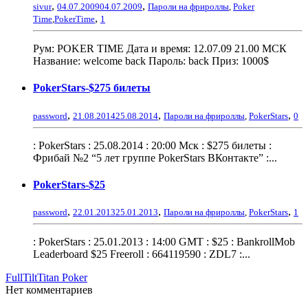
,
,
sivur
04.07.2009
04.07.2009
Пароли на фрироллы
,
Poker
,
Time
,
PokerTime
1
Рум: POKER TIME Дата и время: 12.07.09 21.00 МСК
Название: welcome back Пароль: back Приз: 1000$
PokerStars-$275 билеты
,
,
,
password
21.08.2014
25.08.2014
Пароли на фрироллы
,
PokerStars
0
: PokerStars : 25.08.2014 : 20:00 Мск : $275 билеты :
Фрибай №2 “5 лет группе PokerStars ВКонтакте” :...
PokerStars-$25
,
,
,
password
22.01.2013
25.01.2013
Пароли на фрироллы
,
PokerStars
1
: PokerStars : 25.01.2013 : 14:00 GMT : $25 : BankrollMob
Leaderboard $25 Freeroll : 664119590 : ZDL7 :...
FullTilt
Titan Poker
Нет комментариев