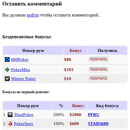
Оставить комментарий
Вы должны
войти
чтобы оставить комментарий.
Бездепозитные бонусы:
Покер рум
Бонус
Получить
888Poker
$88
PokerMira
$103
Winner Poker
$10
Бонусы на первый депозит:
Покер рум
%
Бонус
Код бонуса
1
TitanPoker
200%
$2000
PFRU
2
PokerStars
100%
$600
STARS600