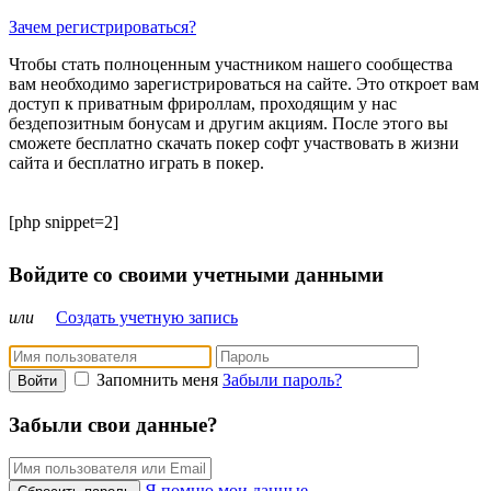
Зачем регистрироваться?
Чтобы стать полноценным участником нашего сообщества
вам необходимо зарегистрироваться на сайте. Это откроет вам
доступ к приватным фрироллам, проходящим у нас
бездепозитным бонусам и другим акциям. После этого вы
сможете бесплатно скачать покер софт участвовать в жизни
сайта и бесплатно играть в покер.
[php snippet=2]
Войдите со своими учетными данными
или
Создать учетную запись
Запомнить меня
Забыли пароль?
Войти
Забыли свои данные?
Я помню мои данные