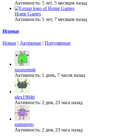
Активность: 5 лет, 5 месяцев назад
Home Games
Активность: 5 лет, 7 месяцев назад
Игроки
Новые
|
Активные
|
Популярные
jasonontob
Активность: 1 день, 7 часов назад
alex1984ti
Активность: 2 дня, 23 часа назад
gatinpreto
Активность: 2 дня, 23 часа назад