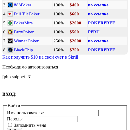
3
888Poker
100%
$400
по ссылке
4
Full Tilt Poker
100%
$600
по ссылке
5
PokerMira
100%
$2000
POKERFREE
6
PartyPoker
100%
$500
PFRU
7
Winner Poker
250%
$2000
по ссылке
8
BlackChip
150%
$750
POKERFREE
Как получить $10 на свой счет в Skrill
Необходимо авторизоваться
[php snippet=3]
ВХОД:
Войти
Имя пользователя:
Пароль:
Запомнить меня