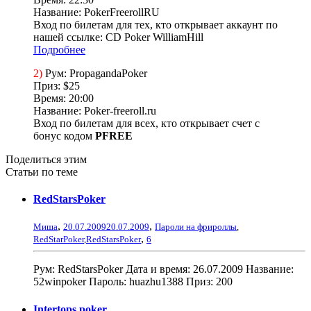
Название: PokerFreerollRU
Вход по билетам для тех, кто открывает аккаунт по
нашей ссылке: CD Poker WilliamHill
Подробнее
2)
Рум: PropagandaPoker
Приз: $25
Время: 20:00
Название: Poker-freeroll.ru
Вход по билетам для всех, кто открывает счет с
бонус кодом
PFREE
Поделиться этим
Cтатьи по теме
RedStarsPoker
,
,
Миша
20.07.2009
20.07.2009
Пароли на фрироллы
,
,
RedStarPoker
,
RedStarsPoker
6
Рум: RedStarsPoker Дата и время: 26.07.2009 Название:
52winpoker Пароль: huazhu1388 Приз: 200
Intertops poker