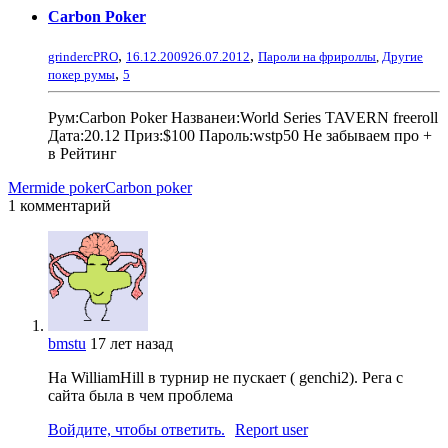
Carbon Poker
,
,
grindercPRO
16.12.2009
26.07.2012
Пароли на фрироллы
,
Другие
,
покер румы
5
Рум:Carbon Poker Названеи:World Series TAVERN freeroll
Дата:20.12 Приз:$100 Пароль:wstp50 Не забываем про +
в Рейтинг
Mermide poker
Carbon poker
1 комментарий
bmstu
17 лет назад
На WilliamHill в турнир не пускает ( genchi2). Рега с
сайта была в чем проблема
Войдите, чтобы ответить.
Report user