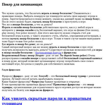
Покер для начинающих
Что нужно сделать, что бы начать
играть в покер бесплатно
? Ознакомиться с
правилами покера. Выбрать покеррум где планируете начать свою карьеру игрока в
покер. Зарегистрироваться в покер комнате, указав код дающий право на
покер бонус
.
После этого можно будет,
скачать покер бесплатно
и приступить к игре.
Что же в
покере бесплатно
, а что за деньги?
Играть в онлайн покер бесплатно
действительно просто, как и у любой игры в
интернете у
покера онлайн
есть бесплатный вариант, это игра на фишки (free money,
play money, free poker money). Для этого вам просто нужно открыть счет для
бесплатной игры в руме, у такого игрового счета, обычно, упрощенная регистрация, а
потом
скачать покер бесплатно
и вы в игре. Только в таком случае вашим выигрышем
тоже будут только free poker money.
Как
играть в покер без денег
, но на деньги?
Самый интересный вопрос как же можно
играть в покер бесплатно
и при этом
получить возможность выиграть деньги? Существует несколько возможностей для
игры
в покер онлайн бесплатно
–
бездепозитные бонусы
и
фрироллы
.
Бездепозитный бонус покер
(
бездеп
- разг. от анг.
No deposit bonus poker
) Очень
распространен в
онлайн покере
и представляет собой
бесплатный стартовый капитал
в покер руме, который позволяет начинающему игроку попробовать свои силы в
настоящей игре, без риска и ущерба для собственного кошелька.
Faq по фрироллам:
Фриролл (
фрирол
- разг. от анг.
freeroll
) – это
бесплатный покер турнир
с денежным
призом. Лучший способ начать зарабатывать покером.
Какие бывают фрироллы?
Фрироллы
бывают приватные и открытые.
В чем преимущество приватных фрироллов?
Приватные фрироллы
– это
покер
турниры
, организованные для ограниченного круга игроков доступ на которые можно
получить по билету или
паролю на фриролл
.
Как увидеть скрытые пароли к приватным
турнирам