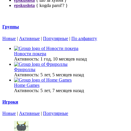
epskuslota
{ шо за хуйня }
epskuslota
{ kogda parol'? }
Группы
Новые
|
Активные
|
Популярные
|
По алфавиту
Новости покера
Активность: 1 год, 10 месяцев назад
Фрироллы
Активность: 5 лет, 5 месяцев назад
Home Games
Активность: 5 лет, 7 месяцев назад
Игроки
Новые
|
Активные
|
Популярные