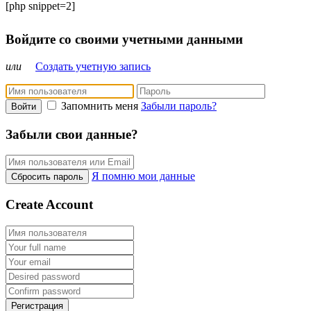
[php snippet=2]
Войдите со своими учетными данными
или
Создать учетную запись
Запомнить меня
Забыли пароль?
Войти
Забыли свои данные?
Я помню мои данные
Сбросить пароль
Create Account
Регистрация