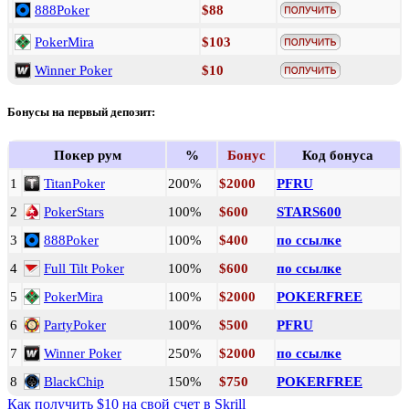
888Poker
$88
PokerMira
$103
Winner Poker
$10
Бонусы на первый депозит:
Покер рум
%
Бонус
Код бонуса
1
TitanPoker
200%
$2000
PFRU
2
PokerStars
100%
$600
STARS600
3
888Poker
100%
$400
по ссылке
4
Full Tilt Poker
100%
$600
по ссылке
5
PokerMira
100%
$2000
POKERFREE
6
PartyPoker
100%
$500
PFRU
7
Winner Poker
250%
$2000
по ссылке
8
BlackChip
150%
$750
POKERFREE
Как получить $10 на свой счет в Skrill