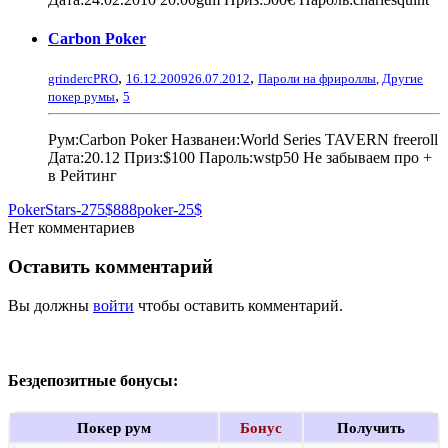
Carbon Poker
,
,
grindercPRO
16.12.2009
26.07.2012
Пароли на фрироллы
,
Другие
,
покер румы
5
Рум:Carbon Poker Названеи:World Series TAVERN freeroll
Дата:20.12 Приз:$100 Пароль:wstp50 Не забываем про +
в Рейтинг
PokerStars-275$
888poker-25$
Нет комментариев
Оставить комментарий
Вы должны
войти
чтобы оставить комментарий.
Бездепозитные бонусы:
Покер рум
Бонус
Получить