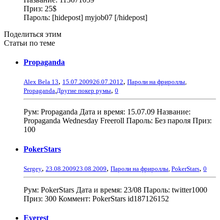
Приз: 25$
Пароль: [hidepost] myjob07 [/hidepost]
Поделиться этим
Cтатьи по теме
Propaganda
,
,
Alex Bela 13
15.07.2009
26.07.2012
Пароли на фрироллы
,
,
Propaganda
,
Другие покер румы
0
Рум: Propaganda Дата и время: 15.07.09 Название:
Propaganda Wednesday Freeroll Пароль: Без пароля Приз:
100
PokerStars
,
,
,
Sergey
23.08.2009
23.08.2009
Пароли на фрироллы
,
PokerStars
0
Рум: PokerStars Дата и время: 23/08 Пароль: twitter1000
Приз: 300 Коммент: PokerStars id187126152
Everest