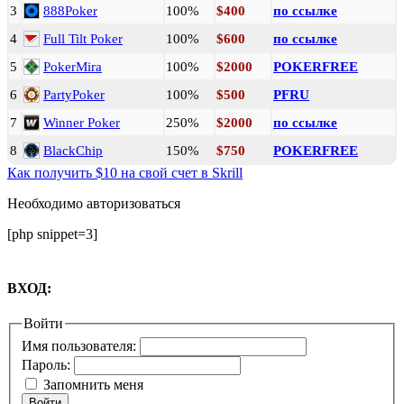
3
888Poker
100%
$400
по ссылке
4
Full Tilt Poker
100%
$600
по ссылке
5
PokerMira
100%
$2000
POKERFREE
6
PartyPoker
100%
$500
PFRU
7
Winner Poker
250%
$2000
по ссылке
8
BlackChip
150%
$750
POKERFREE
Как получить $10 на свой счет в Skrill
Необходимо авторизоваться
[php snippet=3]
ВХОД:
Войти
Имя пользователя:
Пароль:
Запомнить меня
Войти