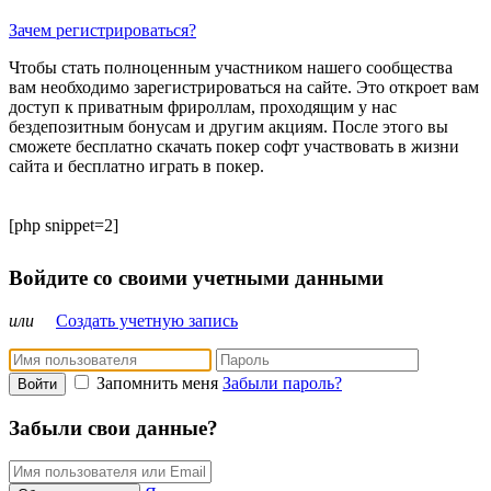
Зачем регистрироваться?
Чтобы стать полноценным участником нашего сообщества
вам необходимо зарегистрироваться на сайте. Это откроет вам
доступ к приватным фрироллам, проходящим у нас
бездепозитным бонусам и другим акциям. После этого вы
сможете бесплатно скачать покер софт участвовать в жизни
сайта и бесплатно играть в покер.
[php snippet=2]
Войдите со своими учетными данными
или
Создать учетную запись
Запомнить меня
Забыли пароль?
Войти
Забыли свои данные?