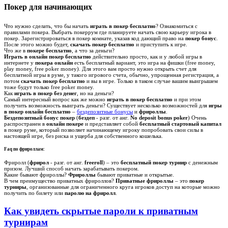
Покер для начинающих
Что нужно сделать, что бы начать
играть в покер бесплатно
? Ознакомиться с
правилами покера. Выбрать покеррум где планируете начать свою карьеру игрока в
покер. Зарегистрироваться в покер комнате, указав код дающий право на
покер бонус
.
После этого можно будет,
скачать покер бесплатно
и приступить к игре.
Что же в
покере бесплатно
, а что за деньги?
Играть в онлайн покер бесплатно
действительно просто, как и у любой игры в
интернете у
покера онлайн
есть бесплатный вариант, это игра на фишки (free money,
play money, free poker money). Для этого вам просто нужно открыть счет для
бесплатной игры в руме, у такого игрового счета, обычно, упрощенная регистрация, а
потом
скачать покер бесплатно
и вы в игре. Только в таком случае вашим выигрышем
тоже будут только free poker money.
Как
играть в покер без денег
, но на деньги?
Самый интересный вопрос как же можно
играть в покер бесплатно
и при этом
получить возможность выиграть деньги? Существует несколько возможностей для
игры
в покер онлайн бесплатно
–
бездепозитные бонусы
и
фрироллы
.
Бездепозитный бонус покер
(
бездеп
- разг. от анг.
No deposit bonus poker
) Очень
распространен в
онлайн покере
и представляет собой
бесплатный стартовый капитал
в покер руме, который позволяет начинающему игроку попробовать свои силы в
настоящей игре, без риска и ущерба для собственного кошелька.
Faq по фрироллам:
Фриролл (
фрирол
- разг. от анг.
freeroll
) – это
бесплатный покер турнир
с денежным
призом. Лучший способ начать зарабатывать покером.
Какие бывают фрироллы?
Фрироллы
бывают приватные и открытые.
В чем преимущество приватных фрироллов?
Приватные фрироллы
– это
покер
турниры
, организованные для ограниченного круга игроков доступ на которые можно
получить по билету или
паролю на фриролл
.
Как увидеть скрытые пароли к приватным
турнирам