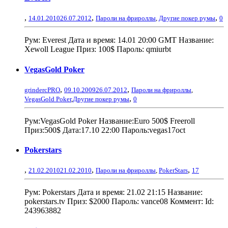
,
,
,
14.01.2010
26.07.2012
Пароли на фрироллы
,
Другие покер румы
0
Рум: Everest Дата и время: 14.01 20:00 GMT Название:
Xewoll League Приз: 100$ Пароль: qmiurbt
VegasGold Poker
,
,
grindercPRO
09.10.2009
26.07.2012
Пароли на фрироллы
,
,
VegasGold Poker
,
Другие покер румы
0
Рум:VegasGold Poker Название:Euro 500$ Freeroll
Приз:500$ Дата:17.10 22:00 Пароль:vegas17oct
Pokerstars
,
,
,
21.02.2010
21.02.2010
Пароли на фрироллы
,
PokerStars
17
Рум: Pokerstars Дата и время: 21.02 21:15 Название:
pokerstars.tv Приз: $2000 Пароль: vance08 Коммент: Id:
243963882