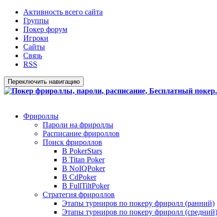
Активность всего сайта
Группы
Покер форум
Игроки
Сайты
Связь
RSS
Переключить навигацию
Фрироллы
Пароли на фрироллы
Расписание фрироллов
Поиск фрироллов
В PokerStars
В Titan Poker
В NoIQPoker
В CdPoker
В FullTiltPoker
Стратегия фрироллов
Этапы турниров по покеру фриролл (ранний)
Этапы турниров по покеру фриролл (средний