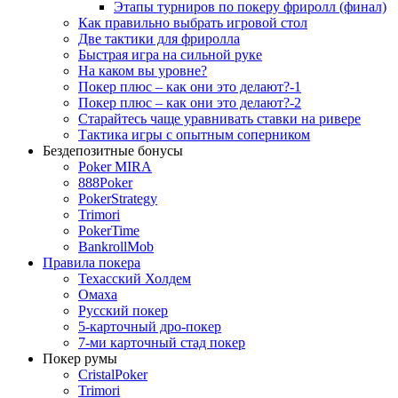
Этапы турниров по покеру фриролл (финал)
Как правильно выбрать игровой стол
Две тактики для фриролла
Быстрая игра на сильной руке
На каком вы уровне?
Покер плюс – как они это делают?-1
Покер плюс – как они это делают?-2
Старайтесь чаще уравнивать ставки на ривере
Тактика игры с опытным соперником
Бездепозитные бонусы
Poker MIRA
888Poker
PokerStrategy
Trimori
PokerTime
BankrollMob
Правила покера
Техасский Холдем
Омаха
Русский покер
5-карточный дро-покер
7-ми карточный стад покер
Покер румы
CristalPoker
Trimori