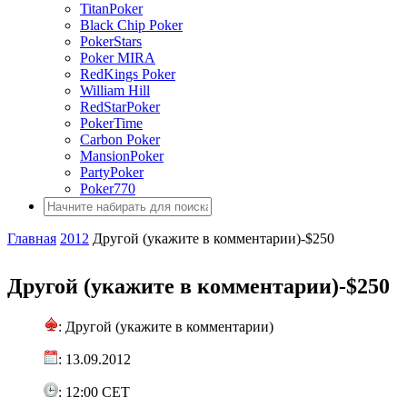
TitanPoker
Black Chip Poker
PokerStars
Poker MIRA
RedKings Poker
William Hill
RedStarPoker
PokerTime
Carbon Poker
MansionPoker
PartyPoker
Poker770
Главная
2012
Другой (укажите в комментарии)-$250
Другой (укажите в комментарии)-$250
: Другой (укажите в комментарии)
: 13.09.2012
: 12:00 CET