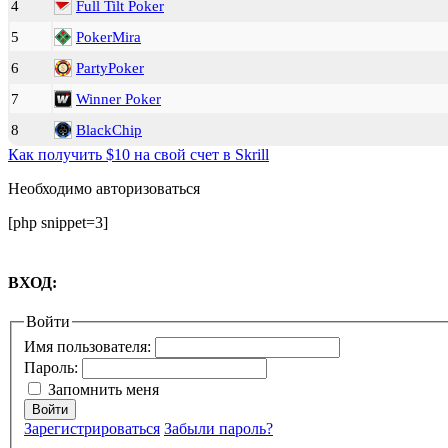
4
Full Tilt Poker
5
PokerMira
6
PartyPoker
7
Winner Poker
8
BlackChip
Как получить $10 на свой счет в Skrill
Необходимо авторизоваться
[php snippet=3]
ВХОД:
Войти
Имя пользователя:
Пароль:
Запомнить меня
Войти
Зарегистрироваться
Забыли пароль?