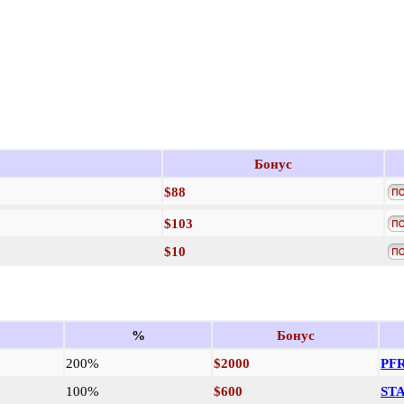
Бонус
$88
$103
$10
%
Бонус
200%
$2000
PF
100%
$600
ST