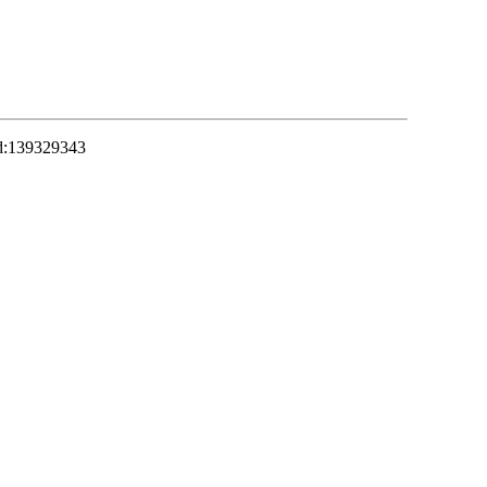
id:139329343