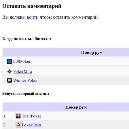
Оставить комментарий
Вы должны
войти
чтобы оставить комментарий.
Бездепозитные бонусы:
Покер рум
888Poker
PokerMira
Winner Poker
Бонусы на первый депозит:
Покер рум
1
TitanPoker
2
PokerStars