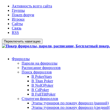
Активность всего сайта
Группы
Покер форум
Игроки
Сайты
Связь
RSS
Переключить навигацию
Фрироллы
Пароли на фрироллы
Расписание фрироллов
Поиск фрироллов
В PokerStars
В Titan Poker
В NoIQPoker
В CdPoker
В FullTiltPoker
Стратегия фрироллов
Этапы турниров по покеру фриролл (ранний)
Этапы турниров по покеру фриролл (средний