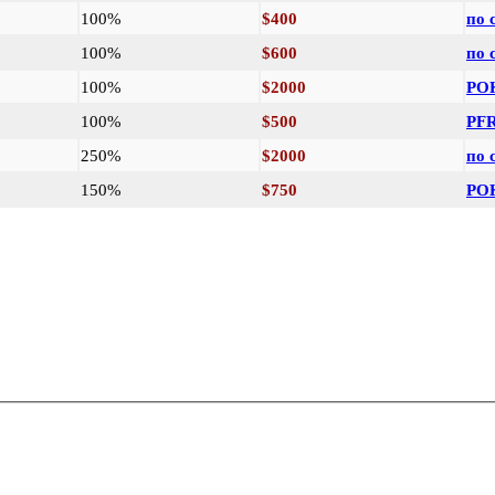
100%
$400
по 
100%
$600
по 
100%
$2000
PO
100%
$500
PF
250%
$2000
по 
150%
$750
PO