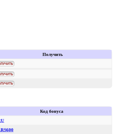
Получить
Код бонуса
RU
ARS600