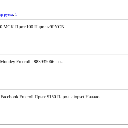
,
ер румы
1
.00 MCK Приз:100 Пароль:9PYCN
Mondey Freeroll : 883935066 : : :...
 Facebook Freeroll Приз: $150 Пароль: topset Начало...