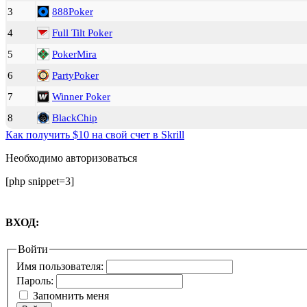
3
888Poker
4
Full Tilt Poker
5
PokerMira
6
PartyPoker
7
Winner Poker
8
BlackChip
Как получить $10 на свой счет в Skrill
Необходимо авторизоваться
[php snippet=3]
ВХОД:
Войти
Имя пользователя:
Пароль:
Запомнить меня