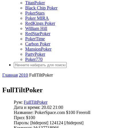
TitanPoker
Black Chip Poker
PokerStars
Poker MIRA
RedKings Poker
William Hill
RedStarPoker
PokerTime
Carbon Poker
MansionPoker
PartyPoker
Poker770
Главная
2010
FullTiltPoker
FullTiltPoker
Рум:
FullTiltPoker
Дата и время: 20.02 21:00
Название: PokerSpace.com $100 Freeroll
Приз: $100
Пароль: [hidepost] 124124 [/hidepost]
Коммент: Id:137718966