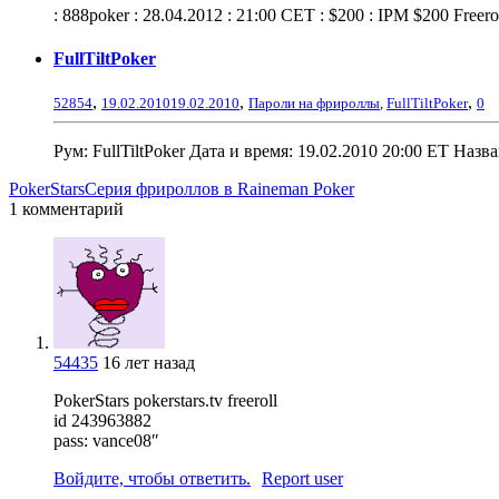
: 888poker : 28.04.2012 : 21:00 CET : $200 : IPM $200 Freeroll
FullTiltPoker
,
,
,
52854
19.02.2010
19.02.2010
Пароли на фрироллы
,
FullTiltPoker
0
Рум: FullTiltPoker Дата и время: 19.02.2010 20:00 ET Назв
PokerStars
Серия фрироллов в Raineman Poker
1 комментарий
54435
16 лет назад
PokerStars pokerstars.tv freeroll
id 243963882
pass: vance08″
Войдите, чтобы ответить.
Report user