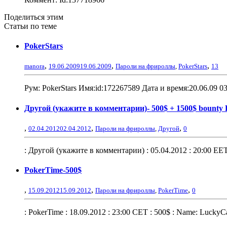
Поделиться этим
Cтатьи по теме
PokerStars
,
,
,
manora
19.06.2009
19.06.2009
Пароли на фрироллы
,
PokerStars
13
Рум: PokerStars Имя:id:172267589 Дата и время:20.06.09 
Другой (укажите в комментарии)- 500$ + 1500$ bounty B
,
,
,
02.04.2012
02.04.2012
Пароли на фрироллы
,
Другой
0
: Другой (укажите в комментарии) : 05.04.2012 : 20:00 EET :
PokerTime-500$
,
,
,
15.09.2012
15.09.2012
Пароли на фрироллы
,
PokerTime
0
: PokerTime : 18.09.2012 : 23:00 CET : 500$ : Name: LuckyCar