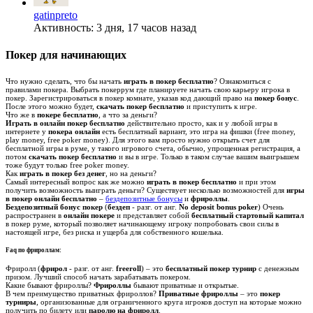
gatinpreto
Активность: 3 дня, 17 часов назад
Покер для начинающих
Что нужно сделать, что бы начать
играть в покер бесплатно
? Ознакомиться с
правилами покера. Выбрать покеррум где планируете начать свою карьеру игрока в
покер. Зарегистрироваться в покер комнате, указав код дающий право на
покер бонус
.
После этого можно будет,
скачать покер бесплатно
и приступить к игре.
Что же в
покере бесплатно
, а что за деньги?
Играть в онлайн покер бесплатно
действительно просто, как и у любой игры в
интернете у
покера онлайн
есть бесплатный вариант, это игра на фишки (free money,
play money, free poker money). Для этого вам просто нужно открыть счет для
бесплатной игры в руме, у такого игрового счета, обычно, упрощенная регистрация, а
потом
скачать покер бесплатно
и вы в игре. Только в таком случае вашим выигрышем
тоже будут только free poker money.
Как
играть в покер без денег
, но на деньги?
Самый интересный вопрос как же можно
играть в покер бесплатно
и при этом
получить возможность выиграть деньги? Существует несколько возможностей для
игры
в покер онлайн бесплатно
–
бездепозитные бонусы
и
фрироллы
.
Бездепозитный бонус покер
(
бездеп
- разг. от анг.
No deposit bonus poker
) Очень
распространен в
онлайн покере
и представляет собой
бесплатный стартовый капитал
в покер руме, который позволяет начинающему игроку попробовать свои силы в
настоящей игре, без риска и ущерба для собственного кошелька.
Faq по фрироллам:
Фриролл (
фрирол
- разг. от анг.
freeroll
) – это
бесплатный покер турнир
с денежным
призом. Лучший способ начать зарабатывать покером.
Какие бывают фрироллы?
Фрироллы
бывают приватные и открытые.
В чем преимущество приватных фрироллов?
Приватные фрироллы
– это
покер
турниры
, организованные для ограниченного круга игроков доступ на которые можно
получить по билету или
паролю на фриролл
.