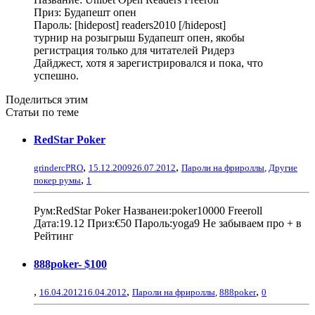
Приз: Будапешт опен
Пароль: [hidepost] readers2010 [/hidepost]
турнир на розыгрыш Будапешт опен, якобы
регистрация только для читателей Ридерз
Дайджест, хотя я зарегистрировался и пока, что
успешно.
Поделиться этим
Cтатьи по теме
RedStar Poker
,
,
grindercPRO
15.12.2009
26.07.2012
Пароли на фрироллы
,
Другие
,
покер румы
1
Рум:RedStar Poker Названеи:poker10000 Freeroll
Дата:19.12 Приз:€50 Пароль:yoga9 Не забываем про + в
Рейтинг
888poker- $100
,
,
,
16.04.2012
16.04.2012
Пароли на фрироллы
,
888poker
0