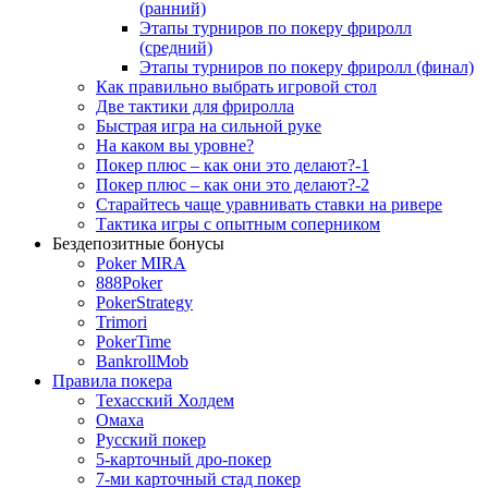
(ранний)
Этапы турниров по покеру фриролл
(средний)
Этапы турниров по покеру фриролл (финал)
Как правильно выбрать игровой стол
Две тактики для фриролла
Быстрая игра на сильной руке
На каком вы уровне?
Покер плюс – как они это делают?-1
Покер плюс – как они это делают?-2
Старайтесь чаще уравнивать ставки на ривере
Тактика игры с опытным соперником
Бездепозитные бонусы
Poker MIRA
888Poker
PokerStrategy
Trimori
PokerTime
BankrollMob
Правила покера
Техасский Холдем
Омаха
Русский покер
5-карточный дро-покер
7-ми карточный стад покер