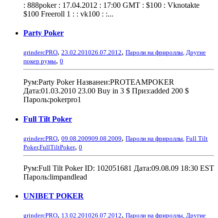
: 888poker : 17.04.2012 : 17:00 GMT : $100 : Vknotakte
$100 Freeroll 1 : : vk100 : :...
Party Poker
,
,
grindercPRO
23.02.2010
26.07.2012
Пароли на фрироллы
,
Другие
,
покер румы
0
Рум:Party Poker Названеи:PROTEAMPOKER
Дата:01.03.2010 23.00 Buy in 3 $ Приз:added 200 $
Пароль:pokerpro1
Full Tilt Poker
,
,
grindercPRO
09.08.2009
09.08.2009
Пароли на фрироллы
,
Full Tilt
,
Poker
,
FullTiltPoker
0
Рум:Full Tilt Poker ID: 102051681 Дата:09.08.09 18:30 EST
Пароль:limpandlead
UNIBET POKER
,
,
grindercPRO
13.02.2010
26.07.2012
Пароли на фрироллы
,
Другие