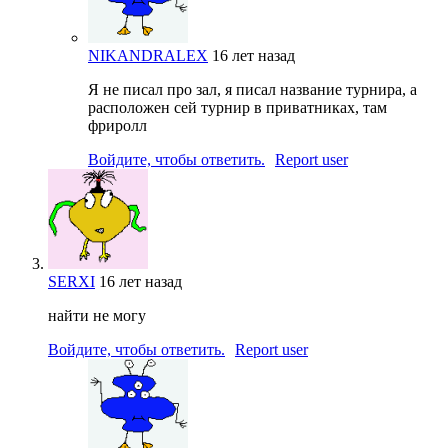
NIKANDRALEX
16 лет назад
Я не писал про зал, я писал название турнира, а
расположен сей турнир в приватниках, там
фриролл
Войдите, чтобы ответить.
Report user
SERXI
16 лет назад
найти не могу
Войдите, чтобы ответить.
Report user